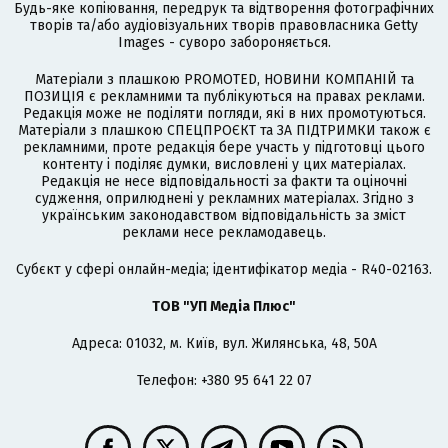
Будь-яке копіювання, передрук та відтворення фотографічних
творів та/або аудіовізуальних творів правовласника Getty
Images - суворо забороняється.
Матеріали з плашкою PROMOTED, НОВИНИ КОМПАНІЙ та
ПОЗИЦІЯ є рекламними та публікуються на правах реклами.
Редакція може не поділяти погляди, які в них промотуються.
Матеріали з плашкою СПЕЦПРОЄКТ та ЗА ПІДТРИМКИ також є
рекламними, проте редакція бере участь у підготовці цього
контенту і поділяє думки, висловлені у цих матеріалах.
Редакція не несе відповідальності за факти та оціночні
судження, оприлюднені у рекламних матеріалах. Згідно з
українським законодавством відповідальність за зміст
реклами несе рекламодавець.
Cубєкт у сфері онлайн-медіа; ідентифікатор медіа - R40-02163.
ТОВ "УП Медіа Плюс"
Адреса: 01032, м. Київ, вул. Жилянська, 48, 50А
Телефон: +380 95 641 22 07