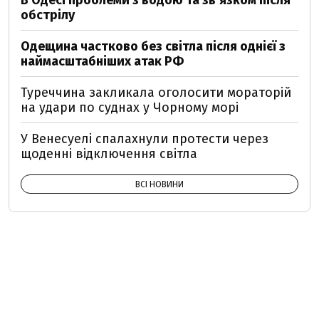
В Одесі проблеми з водою та звʼязком після
обстрілу
Одещина частково без світла після однієї з
наймасштабніших атак РФ
Туреччина закликала оголосити мораторій
на удари по суднах у Чорному морі
У Венесуелі спалахнули протести через
щоденні відключення світла
ВСІ НОВИНИ