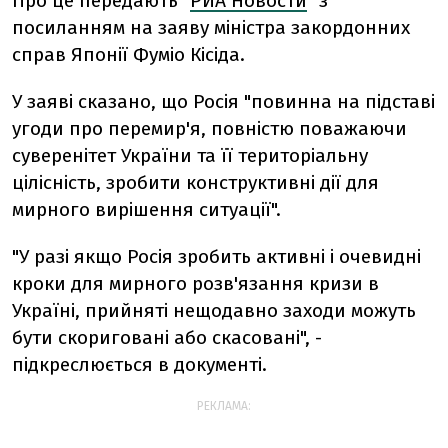
Про це передають "
РИА Новости
" з
посиланням на заяву міністра закордонних
справ Японії Фуміо Кісіда.
У заяві сказано, що Росія "повинна на підставі
угоди про перемир'я, повністю поважаючи
суверенітет України та її територіальну
цілісність, зробити конструктивні дії для
мирного вирішення ситуації".
"У разі якщо Росія зробить активні і очевидні
кроки для мирного розв'язання кризи в
Україні, прийняті нещодавно заходи можуть
бути скориговані або скасовані", -
підкреслюється в документі.
РЕКЛАМА: