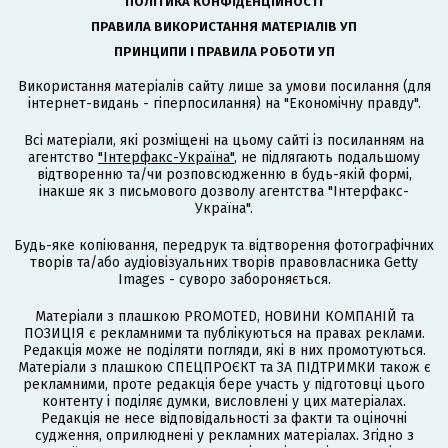
ПОЛІТИКА КОНФІДЕНЦІЙНОСТІ
ПРАВИЛА ВИКОРИСТАННЯ МАТЕРІАЛІВ УП
ПРИНЦИПИ І ПРАВИЛА РОБОТИ УП
Використання матеріалів сайту лише за умови посилання (для
інтернет-видань - гіперпосилання) на "Економічну правду".
Всі матеріали, які розміщені на цьому сайті із посиланням на
агентство
"Інтерфакс-Україна"
, не підлягають подальшому
відтворенню та/чи розповсюдженню в будь-якій формі,
інакше як з письмового дозволу агентства "Інтерфакс-
Україна".
Будь-яке копіювання, передрук та відтворення фотографічних
творів та/або аудіовізуальних творів правовласника Getty
Images - суворо забороняється.
Матеріали з плашкою PROMOTED, НОВИНИ КОМПАНІЙ та
ПОЗИЦІЯ є рекламними та публікуються на правах реклами.
Редакція може не поділяти погляди, які в них промотуються.
Матеріали з плашкою СПЕЦПРОЄКТ та ЗА ПІДТРИМКИ також є
рекламними, проте редакція бере участь у підготовці цього
контенту і поділяє думки, висловлені у цих матеріалах.
Редакція не несе відповідальності за факти та оціночні
судження, оприлюднені у рекламних матеріалах. Згідно з