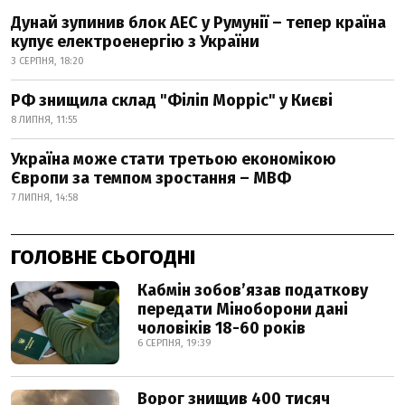
Дунай зупинив блок АЕС у Румунії – тепер країна
купує електроенергію з України
3 СЕРПНЯ, 18:20
РФ знищила склад "Філіп Морріс" у Києві
8 ЛИПНЯ, 11:55
Україна може стати третьою економікою
Європи за темпом зростання – МВФ
7 ЛИПНЯ, 14:58
ГОЛОВНЕ СЬОГОДНІ
Кабмін зобовʼязав податкову
передати Міноборони дані
чоловіків 18-60 років
6 СЕРПНЯ, 19:39
Ворог знищив 400 тисяч