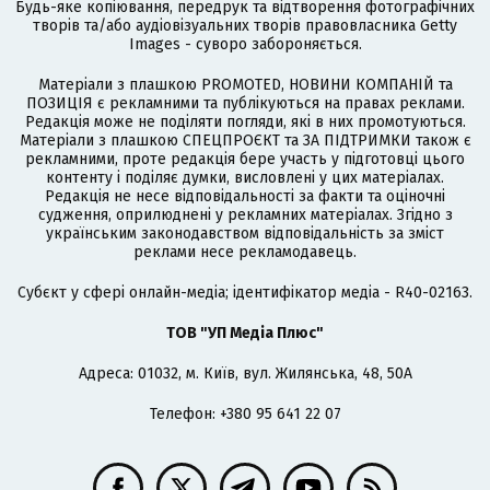
Будь-яке копіювання, передрук та відтворення фотографічних
творів та/або аудіовізуальних творів правовласника Getty
Images - суворо забороняється.
Матеріали з плашкою PROMOTED, НОВИНИ КОМПАНІЙ та
ПОЗИЦІЯ є рекламними та публікуються на правах реклами.
Редакція може не поділяти погляди, які в них промотуються.
Матеріали з плашкою СПЕЦПРОЄКТ та ЗА ПІДТРИМКИ також є
рекламними, проте редакція бере участь у підготовці цього
контенту і поділяє думки, висловлені у цих матеріалах.
Редакція не несе відповідальності за факти та оціночні
судження, оприлюднені у рекламних матеріалах. Згідно з
українським законодавством відповідальність за зміст
реклами несе рекламодавець.
Cубєкт у сфері онлайн-медіа; ідентифікатор медіа - R40-02163.
ТОВ "УП Медіа Плюс"
Адреса: 01032, м. Київ, вул. Жилянська, 48, 50А
Телефон: +380 95 641 22 07