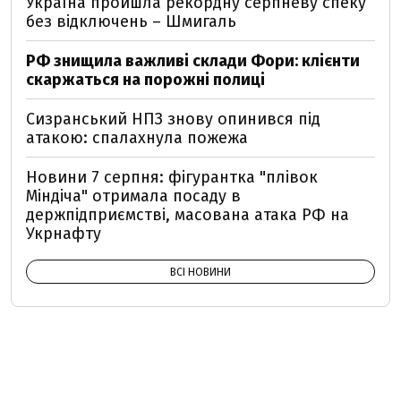
Україна пройшла рекордну серпневу спеку
без відключень – Шмигаль
РФ знищила важливі склади Фори: клієнти
скаржаться на порожні полиці
Сизранський НПЗ знову опинився під
атакою: спалахнула пожежа
Новини 7 серпня: фігурантка "плівок
Міндіча" отримала посаду в
держпідприємстві, масована атака РФ на
Укрнафту
ВСІ НОВИНИ