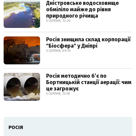
Дністровське водосховище
обміліло майже до рівня
природного річища
5 СЕРПНЯ, 13:20
Росія знищила склад корпорації
"Біосфера" у Дніпрі
5 СЕРПНЯ, 09:15
Росія методично б’є по
Бортницькій станції аерації: чим
це загрожує
5 СЕРПНЯ, 13:50
РОСІЯ