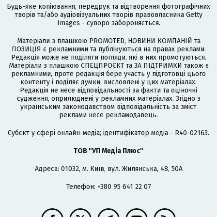
Будь-яке копіювання, передрук та відтворення фотографічних
творів та/або аудіовізуальних творів правовласника Getty
Images - суворо забороняється.
Матеріали з плашкою PROMOTED, НОВИНИ КОМПАНІЙ та
ПОЗИЦІЯ є рекламними та публікуються на правах реклами.
Редакція може не поділяти погляди, які в них промотуються.
Матеріали з плашкою СПЕЦПРОЄКТ та ЗА ПІДТРИМКИ також є
рекламними, проте редакція бере участь у підготовці цього
контенту і поділяє думки, висловлені у цих матеріалах.
Редакція не несе відповідальності за факти та оціночні
судження, оприлюднені у рекламних матеріалах. Згідно з
українським законодавством відповідальність за зміст
реклами несе рекламодавець.
Cубєкт у сфері онлайн-медіа; ідентифікатор медіа - R40-02163.
ТОВ "УП Медіа Плюс"
Адреса: 01032, м. Київ, вул. Жилянська, 48, 50А
Телефон: +380 95 641 22 07