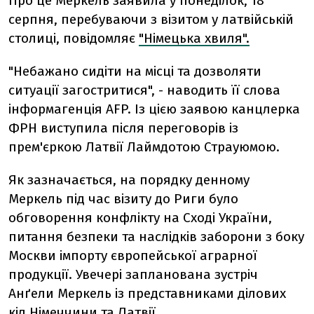
Про це Меркель заявила у понеділок, 18
серпня, перебуваючи з візитом у латвійській
столиці, повідомляє
"Німецька хвиля".
"Небажано сидіти на місці та дозволяти
ситуації загостритися", - наводить її слова
інформагенція AFP. Із цією заявою канцлерка
ФРН виступила після переговорів із
прем'єркою Латвії Лаймдотою Страуюмою.
Як зазначається, на порядку денному
Меркель під час візиту до Риги було
обговорення конфлікту на Сході України,
питання безпеки та наслідків заборони з боку
Москви імпорту європейської аграрної
продукції. Увечері запланована зустріч
Анґели Меркель із представниками ділових
кіл Німеччини та Латвії.