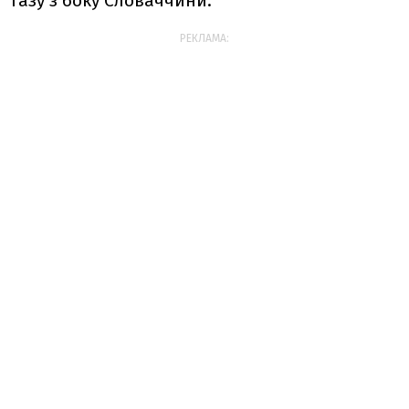
газу з боку Словаччини.
РЕКЛАМА: