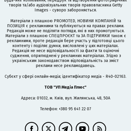
Будь-яке копіювання, передрук та відтворення фотографічних
творів та/або аудіовізуальних творів правовласника Getty
Images - суворо забороняється.
Матеріали з плашкою PROMOTED, НОВИНИ КОМПАНІЙ та
ПОЗИЦІЯ є рекламними та публікуються на правах реклами.
Редакція може не поділяти погляди, які в них промотуються.
Матеріали з плашкою СПЕЦПРОЄКТ та ЗА ПІДТРИМКИ також є
рекламними, проте редакція бере участь у підготовці цього
контенту і поділяє думки, висловлені у цих матеріалах.
Редакція не несе відповідальності за факти та оціночні
судження, оприлюднені у рекламних матеріалах. Згідно з
українським законодавством відповідальність за зміст
реклами несе рекламодавець.
Cубєкт у сфері онлайн-медіа; ідентифікатор медіа - R40-02163.
ТОВ "УП Медіа Плюс"
Адреса: 01032, м. Київ, вул. Жилянська, 48, 50А
Телефон: +380 95 641 22 07