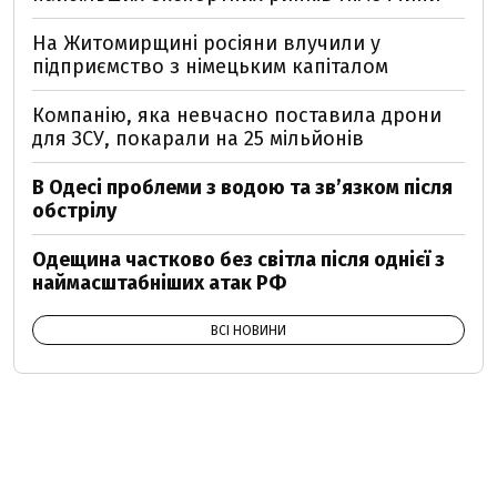
На Житомирщині росіяни влучили у
підприємство з німецьким капіталом
Компанію, яка невчасно поставила дрони
для ЗСУ, покарали на 25 мільйонів
В Одесі проблеми з водою та звʼязком після
обстрілу
Одещина частково без світла після однієї з
наймасштабніших атак РФ
ВСІ НОВИНИ