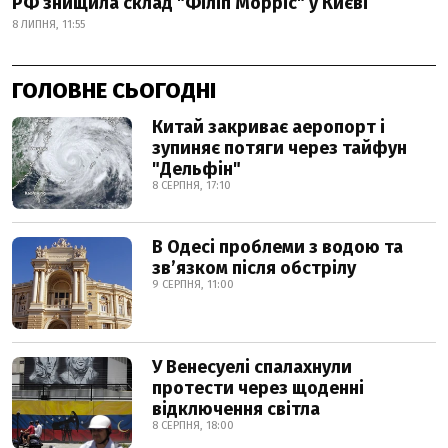
РФ знищила склад "Філіп Морріс" у Києві
8 ЛИПНЯ, 11:55
ГОЛОВНЕ СЬОГОДНІ
Китай закриває аеропорт і
зупиняє потяги через тайфун
"Дельфін"
8 СЕРПНЯ, 17:10
В Одесі проблеми з водою та
звʼязком після обстрілу
9 СЕРПНЯ, 11:00
У Венесуелі спалахнули
протести через щоденні
відключення світла
8 СЕРПНЯ, 18:00