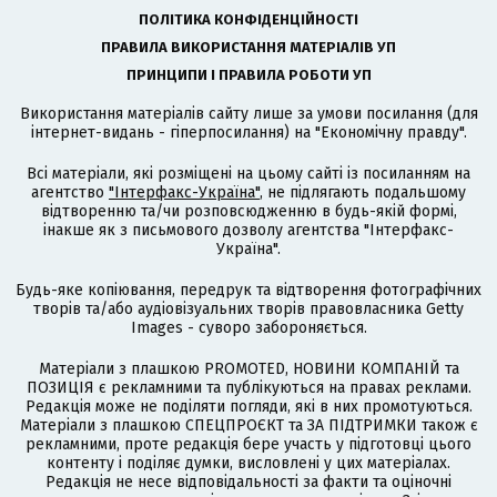
ПОЛІТИКА КОНФІДЕНЦІЙНОСТІ
ПРАВИЛА ВИКОРИСТАННЯ МАТЕРІАЛІВ УП
ПРИНЦИПИ І ПРАВИЛА РОБОТИ УП
Використання матеріалів сайту лише за умови посилання (для
інтернет-видань - гіперпосилання) на "Економічну правду".
Всі матеріали, які розміщені на цьому сайті із посиланням на
агентство
"Інтерфакс-Україна"
, не підлягають подальшому
відтворенню та/чи розповсюдженню в будь-якій формі,
інакше як з письмового дозволу агентства "Інтерфакс-
Україна".
Будь-яке копіювання, передрук та відтворення фотографічних
творів та/або аудіовізуальних творів правовласника Getty
Images - суворо забороняється.
Матеріали з плашкою PROMOTED, НОВИНИ КОМПАНІЙ та
ПОЗИЦІЯ є рекламними та публікуються на правах реклами.
Редакція може не поділяти погляди, які в них промотуються.
Матеріали з плашкою СПЕЦПРОЄКТ та ЗА ПІДТРИМКИ також є
рекламними, проте редакція бере участь у підготовці цього
контенту і поділяє думки, висловлені у цих матеріалах.
Редакція не несе відповідальності за факти та оціночні