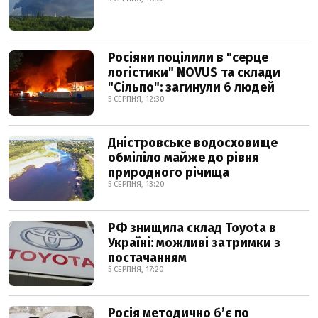
Росіяни поцілили в "серце
логістики" NOVUS та склади
"Сільпо": загинули 6 людей
5 СЕРПНЯ, 12:30
Дністровське водосховище
обміліло майже до рівня
природного річища
5 СЕРПНЯ, 13:20
РФ знищила склад Toyota в
Україні: можливі затримки з
постачанням
5 СЕРПНЯ, 17:20
Росія методично б’є по