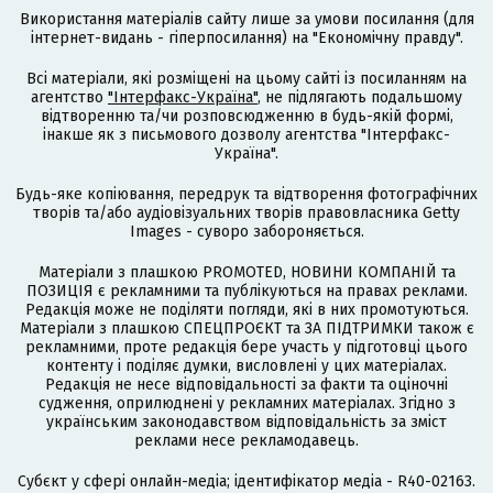
Використання матеріалів сайту лише за умови посилання (для
інтернет-видань - гіперпосилання) на "Економічну правду".
Всі матеріали, які розміщені на цьому сайті із посиланням на
агентство
"Інтерфакс-Україна"
, не підлягають подальшому
відтворенню та/чи розповсюдженню в будь-якій формі,
інакше як з письмового дозволу агентства "Інтерфакс-
Україна".
Будь-яке копіювання, передрук та відтворення фотографічних
творів та/або аудіовізуальних творів правовласника Getty
Images - суворо забороняється.
Матеріали з плашкою PROMOTED, НОВИНИ КОМПАНІЙ та
ПОЗИЦІЯ є рекламними та публікуються на правах реклами.
Редакція може не поділяти погляди, які в них промотуються.
Матеріали з плашкою СПЕЦПРОЄКТ та ЗА ПІДТРИМКИ також є
рекламними, проте редакція бере участь у підготовці цього
контенту і поділяє думки, висловлені у цих матеріалах.
Редакція не несе відповідальності за факти та оціночні
судження, оприлюднені у рекламних матеріалах. Згідно з
українським законодавством відповідальність за зміст
реклами несе рекламодавець.
Cубєкт у сфері онлайн-медіа; ідентифікатор медіа - R40-02163.