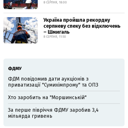
8 СЕРПНЯ, 18:00
Україна пройшла рекордну
серпневу спеку без відключень
– Шмигаль
8 СЕРПНЯ, 11:50
ФДМУ
ФДМ повідомив дати аукціонів з
приватизації "Сумихімпрому" та ОПЗ
Хто заробить на "Моршинській"
За перше півріччя ФДМУ заробив 3,4
мільярда гривень