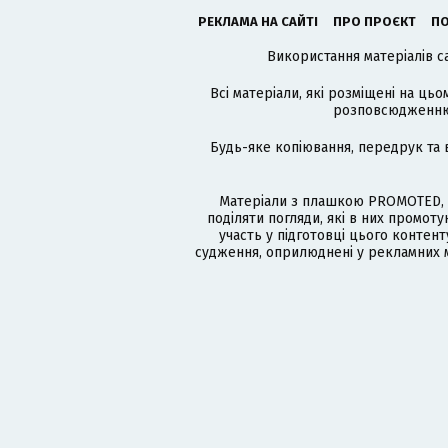
РЕКЛАМА НА САЙТІ
ПРО ПРОЄКТ
ПО
Використання матеріалів с
Всі матеріали, які розміщені на цьо
розповсюдженню в
Будь-яке копіювання, передрук та 
Матеріали з плашкою PROMOTED, 
поділяти погляди, які в них промо
участь у підготовці цього контенту
судження, оприлюднені у рекламних м