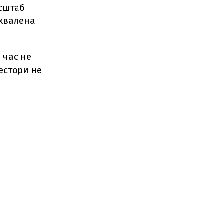
асштаб
схвалена
 час не
вестори не