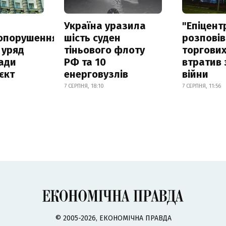
а
Україна уразила
"Епіцент
опорушення
шість суден
розповів
 уряд
тіньового флоту
торгових
ади
РФ та 10
втратив 
єкт
енерговузлів
війни
7 СЕРПНЯ, 18:10
7 СЕРПНЯ, 11:56
© 2005-2026, ЕКОНОМІЧНА ПРАВДА