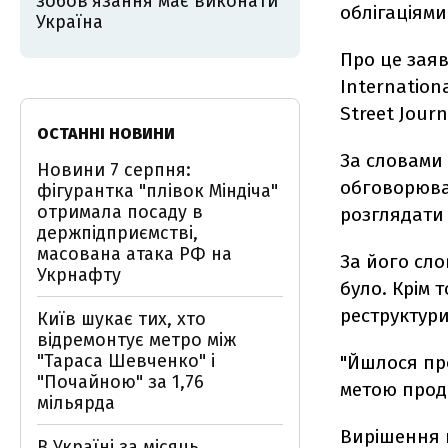
зобов’язання має виконати
облігаціями
Україна
Про це заяв
Internation
Street Journ
ОСТАННІ НОВИНИ
За словами 
Новини 7 серпня:
обговорювал
фігурантка "плівок Міндіча"
отримала посаду в
розглядати 
держпідприємстві,
масована атака РФ на
За його сло
Укрнафту
було. Крім 
реструктури
Київ шукає тих, хто
відремонтує метро між
"Тараса Шевченко" і
"Йшлося про
"Почайною" за 1,76
метою продо
мільярда
Вирішення п
В Україні за місяць