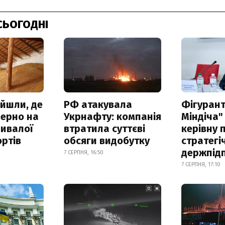
СЬОГОДНІ
айшли, де
РФ атакувала
Фігурант
зерно на
Укрнафту: компанія
Міндіча"
ривалої
втратила суттєві
керівну 
ртів
обсяги видобутку
стратегі
держпід
7 СЕРПНЯ, 16:50
7 СЕРПНЯ, 17:10