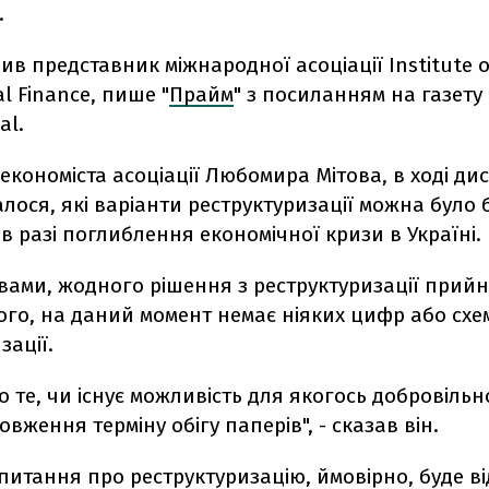
.
ив представник міжнародної асоціації Institute o
al Finance, пише "
Прайм
" з посиланням на газету
al.
економіста асоціації Любомира Мітова, в ході дис
ося, які варіанти реструктуризації можна було 
в разі поглиблення економічної кризи в Україні.
вами, жодного рішення з реструктуризації прийн
того, на даний момент немає ніяких цифр або схе
зації.
 те, чи існує можливість для якогось добровільн
вження терміну обігу паперів", - сказав він.
итання про реструктуризацію, ймовірно, буде в