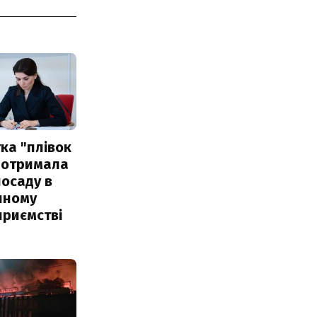
ка "плівок
 отримала
посаду в
чному
приємстві