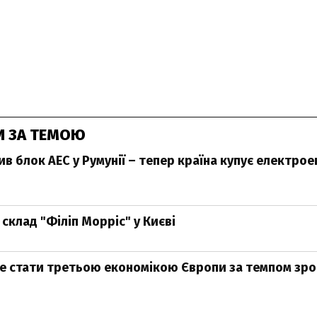
И ЗА ТЕМОЮ
в блок АЕС у Румунії – тепер країна купує електрое
склад "Філіп Морріс" у Києві
е стати третьою економікою Європи за темпом зро