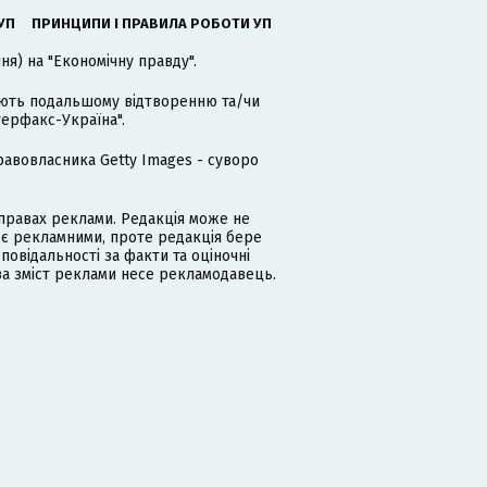
УП
ПРИНЦИПИ І ПРАВИЛА РОБОТИ УП
я) на "Економічну правду".
гають подальшому відтворенню та/чи
терфакс-Україна".
равовласника Getty Images - суворо
равах реклами. Редакція може не
 є рекламними, проте редакція бере
дповідальності за факти та оціночні
за зміст реклами несе рекламодавець.