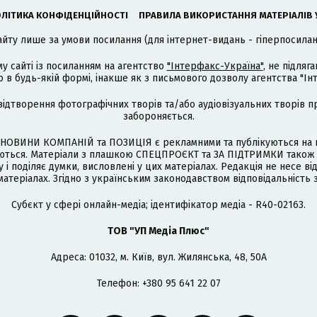
ЛІТИКА КОНФІДЕНЦІЙНОСТІ
ПРАВИЛА ВИКОРИСТАННЯ МАТЕРІАЛІВ 
айту лише за умови посилання (для інтернет-видань - гіперпосиланн
му сайті із посиланням на агентство
"Інтерфакс-Україна"
, не підля
 будь-якій формі, інакше як з письмового дозволу агентства "Ін
відтворення фотографічних творів та/або аудіовізуальних творів п
забороняється.
НОВИНИ КОМПАНІЙ та ПОЗИЦІЯ є рекламними та публікуються на п
туються. Матеріали з плашкою СПЕЦПРОЄКТ та ЗА ПІДТРИМКИ також
 і поділяє думки, висловлені у цих матеріалах. Редакція не несе ві
атеріалах. Згідно з українським законодавством відповідальність 
Cубєкт у сфері онлайн-медіа; ідентифікатор медіа - R40-02163.
ТОВ "УП Медіа Плюс"
Адреса: 01032, м. Київ, вул. Жилянська, 48, 50А
Телефон: +380 95 641 22 07