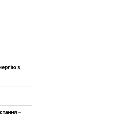
нергію з
стання –