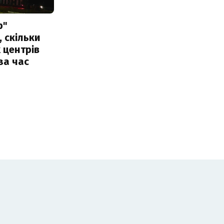
р"
, скільки
 центрів
за час