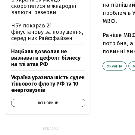
на пізніший
скоротилися міжнародні
валютні резерви
проблем в У
МВФ.
НБУ покарав 21
фінустанову за порушення,
Раніше МВФ
серед них Райффайзен
потрібна, а
повинні ви
Нацбанк дозволив не
визнавати дефолт бізнесу
на тлі атак РФ
УКРАЇНА
Україна уразила шість суден
тіньового флоту РФ та 10
енерговузлів
ВСІ НОВИНИ
РЕКЛАМА: