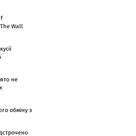
f
 The Wall
кусії
б
ято не
м
ого обміну з
ідстрочено