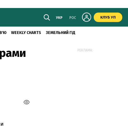
КЛУБ УП
УКР
РОС
В'Ю
WEEKLY CHARTS
ЗЕМЕЛЬНИЙ ГІД
орами
РЕКЛАМА:
ми