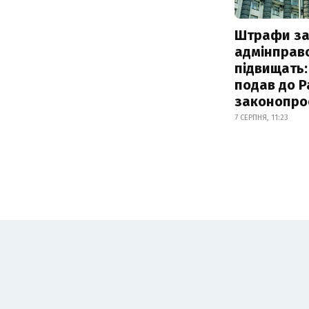
Штрафи з
адмінправ
підвищать:
подав до Р
законопро
7 СЕРПНЯ, 11:23