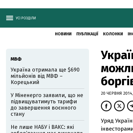
УСІ РОЗДІЛИ
НОВИНИ
ПУБЛІКАЦІЇ
КОЛОНКИ
ІН
Украї
МВФ
можли
Україна отримала ще $690
мільйонів від МВФ –
боргі
Корецький
20 ЧЕРВНЯ 2014,
У Міненерго заявили, що не
підвищуватимуть тарифи
до завершення воєнного
стану
Уряд Украї
Не лише НАБУ і ВАКС: які
інвесторами