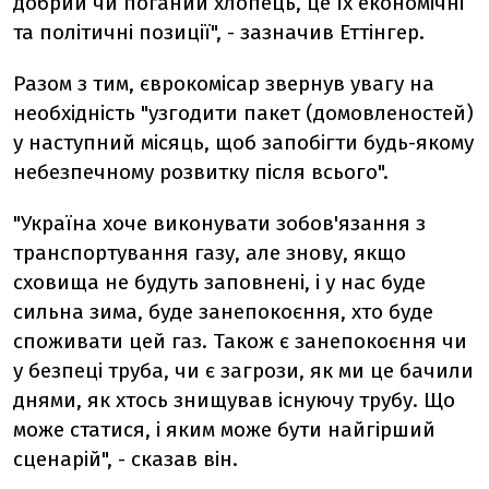
добрий чи поганий хлопець, це їх економічні
та політичні позиції", - зазначив Еттінгер.
Разом з тим, єврокомісар звернув увагу на
необхідність "узгодити пакет (домовленостей)
у наступний місяць, щоб запобігти будь-якому
небезпечному розвитку після всього".
"Україна хоче виконувати зобов'язання з
транспортування газу, але знову, якщо
сховища не будуть заповнені, і у нас буде
сильна зима, буде занепокоєння, хто буде
споживати цей газ. Також є занепокоєння чи
у безпеці труба, чи є загрози, як ми це бачили
днями, як хтось знищував існуючу трубу. Що
може статися, і яким може бути найгірший
сценарій", - сказав він.