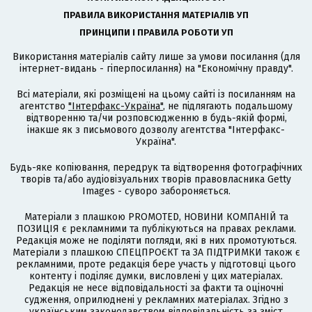
ПРАВИЛА ВИКОРИСТАННЯ МАТЕРІАЛІВ УП
ПРИНЦИПИ І ПРАВИЛА РОБОТИ УП
Використання матеріалів сайту лише за умови посилання (для
інтернет-видань - гіперпосилання) на "Економічну правду".
Всі матеріали, які розміщені на цьому сайті із посиланням на
агентство
"Інтерфакс-Україна"
, не підлягають подальшому
відтворенню та/чи розповсюдженню в будь-якій формі,
інакше як з письмового дозволу агентства "Інтерфакс-
Україна".
Будь-яке копіювання, передрук та відтворення фотографічних
творів та/або аудіовізуальних творів правовласника Getty
Images - суворо забороняється.
Матеріали з плашкою PROMOTED, НОВИНИ КОМПАНІЙ та
ПОЗИЦІЯ є рекламними та публікуються на правах реклами.
Редакція може не поділяти погляди, які в них промотуються.
Матеріали з плашкою СПЕЦПРОЄКТ та ЗА ПІДТРИМКИ також є
рекламними, проте редакція бере участь у підготовці цього
контенту і поділяє думки, висловлені у цих матеріалах.
Редакція не несе відповідальності за факти та оціночні
судження, оприлюднені у рекламних матеріалах. Згідно з
українським законодавством відповідальність за зміст