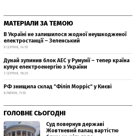
МАТЕРІАЛИ ЗА ТЕМОЮ
В Україні не залишилося жодної неушкодженої
електростанції – Зеленський
8 СЕРПНЯ, 14:10
Дунай зупинив блок АЕС у Румунії – тепер країна
купує електроенергію з України
3 СЕРПНЯ, 18:20
РФ знищила склад "Філіп Морріс" у Києві
8 ЛИПНЯ, 11:55
ГОЛОВНЕ СЬОГОДНІ
Суд повернув державі
Жовтневий палац вартістю