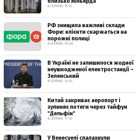
близько мільярда
8 СЕРПНЯ, 15:15
РФ знищила важливі склади
Фори: клієнти скаржаться на
порожні полиці
8 СЕРПНЯ, 10:40
В Україні не залишилося жодної
неушкодженої електростанції –
Зеленський
8 СЕРПНЯ, 14:10
Китай закриває аеропорт і
зупиняє потяги через тайфун
"Дельфін"
8 СЕРПНЯ, 17:10
У Венесуелі спалахнули