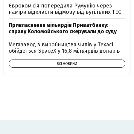
Єврокомісія попередила Румунію через
наміри відкласти відмову від вугільних ТЕС
Привласнення мільярдів Приватбанку:
справу Коломойського скерували до суду
Мегазавод з виробництва чипів у Техасі
обійдеться SpaceX у 16,8 мільярдів доларів
ВСІ НОВИНИ