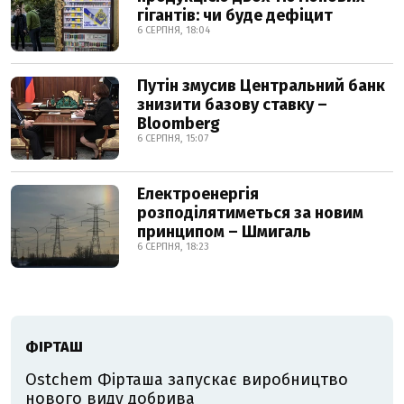
гігантів: чи буде дефіцит
6 СЕРПНЯ, 18:04
Путін змусив Центральний банк
знизити базову ставку –
Bloomberg
6 СЕРПНЯ, 15:07
Електроенергія
розподілятиметься за новим
принципом – Шмигаль
6 СЕРПНЯ, 18:23
ФІРТАШ
Ostchem Фірташа запускає виробництво
нового виду добрива