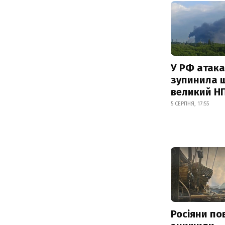
У РФ атака
зупинила 
великий Н
5 СЕРПНЯ, 17:55
Росіяни по