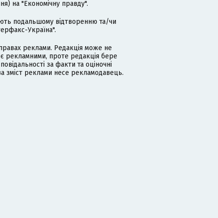
я) на "Економічну правду".
гають подальшому відтворенню та/чи
терфакс-Україна".
равах реклами. Редакція може не
 є рекламними, проте редакція бере
дповідальності за факти та оціночні
за зміст реклами несе рекламодавець.