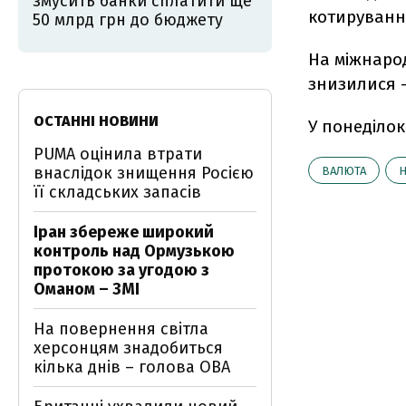
змусить банки сплатити ще
котирування
50 млрд грн до бюджету
На міжнаро
знизилися - 
ОСТАННІ НОВИНИ
У понеділо
PUMA оцінила втрати
внаслідок знищення Росією
ВАЛЮТА
її складських запасів
Іран збереже широкий
контроль над Ормузькою
протокою за угодою з
Оманом – ЗМІ
На повернення світла
херсонцям знадобиться
кілька днів – голова ОВА