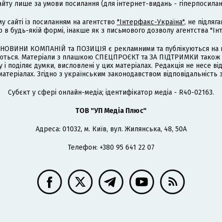
айту лише за умови посилання (для інтернет-видань - гіперпосиланн
му сайті із посиланням на агентство
"Інтерфакс-Україна"
, не підля
 будь-якій формі, інакше як з письмового дозволу агентства "Ін
НОВИНИ КОМПАНІЙ та ПОЗИЦІЯ є рекламними та публікуються на п
туються. Матеріали з плашкою СПЕЦПРОЄКТ та ЗА ПІДТРИМКИ також
 і поділяє думки, висловлені у цих матеріалах. Редакція не несе ві
атеріалах. Згідно з українським законодавством відповідальність 
Cубєкт у сфері онлайн-медіа; ідентифікатор медіа - R40-02163.
ТОВ "УП Медіа Плюс"
Адреса: 01032, м. Київ, вул. Жилянська, 48, 50А
Телефон: +380 95 641 22 07