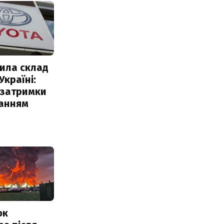
ила склад
Україні:
 затримки
чанням
ок