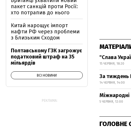
Британці ухвалили новий
пакет санкцій проти Росії:
хто потрапив до нього
Китай нарощує імпорт
нафти РФ через проблеми
з Близьким Сходом
МАТЕРІАЛ
Полтавському ГЗК загрожує
податковий штраф на 35
"Слава Украї
мільярдів
15 ЧЕРВНЯ, 18:20
За тиждень 
ВСІ НОВИНИ
14 ЧЕРВНЯ, 14:00
Міжнародні 
РЕКЛАМА:
5 ЧЕРВНЯ, 12:00
ГОЛОВНЕ 