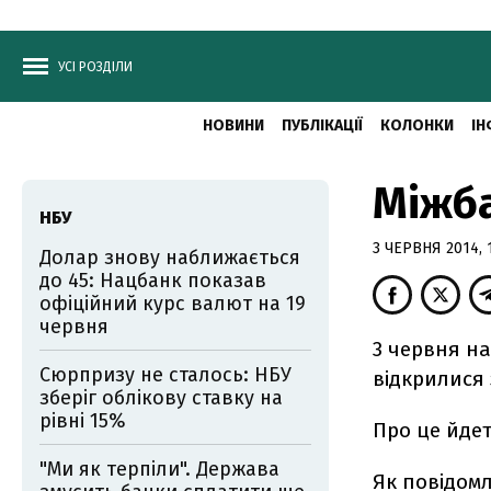
УСІ РОЗДІЛИ
НОВИНИ
ПУБЛІКАЦІЇ
КОЛОНКИ
ІН
Міжба
НБУ
3 ЧЕРВНЯ 2014, 
Долар знову наближається
до 45: Нацбанк показав
офіційний курс валют на 19
червня
3 червня н
Сюрпризу не сталось: НБУ
відкрилися 
зберіг облікову ставку на
рівні 15%
Про це йдет
"Ми як терпіли". Держава
Як повідомл