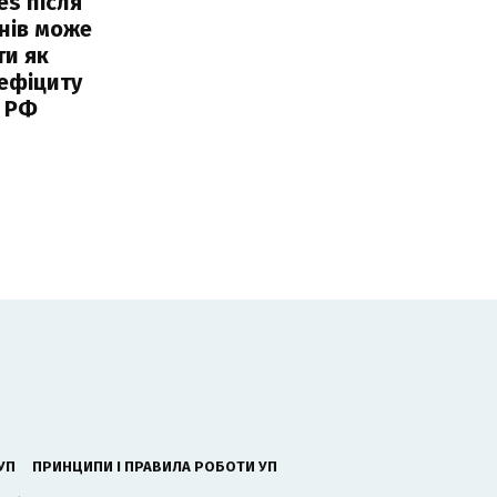
es після
нів може
ти як
ефіциту
 РФ
УП
ПРИНЦИПИ І ПРАВИЛА РОБОТИ УП