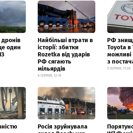
 дронів
Найбільші втрати в
РФ знищ
ще один
історії: збитки
Toyota в 
ПЗ
Rozetka від ударів
можливі
РФ сягають
з поста
мільярдів
5 СЕРПНЯ, 17:20
6 СЕРПНЯ, 12:10
вністю
Росія зруйнувала
Порятун