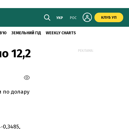
КЛУБ УП
УКР
РОС
В'Ю
ЗЕМЕЛЬНИЙ ГІД
WEEKLY CHARTS
о 12,2
РЕКЛАМА:
и по долару
-0,3485,