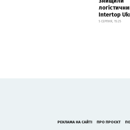
знищили
логістични
Intertop Uk
5 СЕРПНЯ, 15:25
РЕКЛАМА НА САЙТІ
ПРО ПРОЄКТ
ПО