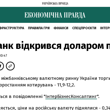
ФРАСТРУКТУРА
ПРАВИЛА ГРИ
ФІНАНСИ
СПЕЦПРОЄКТИ
ІНТЕР
нк відкрився доларом п
10:47
а міжбанківському валютному ринку України торг
зростанням котирувань - 11,9-12,2.
ься в повідомленні "
ІнтерБізнесКонсалтинг
".
яється, ціни на російську валюту піднялися - 0,34