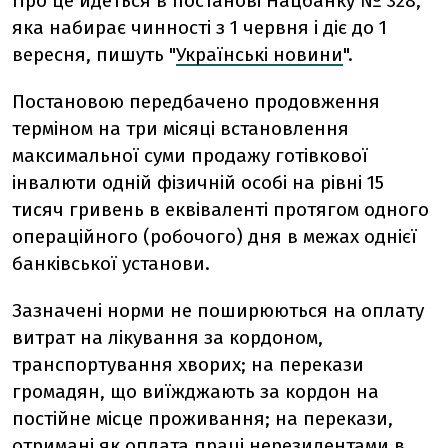
Про це йдеться в постанові Нацбанку № 328,
яка набирає чинності з 1 червня і діє до 1
вересня, пишуть "
Українські новини
".
Постановою передбачено продовження
терміном на три місяці встановлення
максимальної суми продажу готівкової
інвалюти одній фізичній особі на рівні 15
тисяч гривень в еквіваленті протягом одного
операційного (робочого) дня в межах однієї
банківської установи.
Зазначені норми не поширюються на оплату
витрат на лікування за кордоном,
транспортування хворих; на перекази
громадян, що виїжджають за кордон на
постійне місце проживання; на перекази,
отримані як оплата праці нерезидентами в