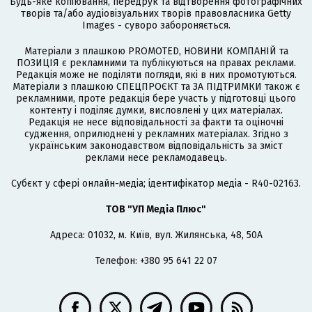
Будь-яке копіювання, передрук та відтворення фотографічних
творів та/або аудіовізуальних творів правовласника Getty
Images - суворо забороняється.
Матеріали з плашкою PROMOTED, НОВИНИ КОМПАНІЙ та
ПОЗИЦІЯ є рекламними та публікуються на правах реклами.
Редакція може не поділяти погляди, які в них промотуються.
Матеріали з плашкою СПЕЦПРОЄКТ та ЗА ПІДТРИМКИ також є
рекламними, проте редакція бере участь у підготовці цього
контенту і поділяє думки, висловлені у цих матеріалах.
Редакція не несе відповідальності за факти та оціночні
судження, оприлюднені у рекламних матеріалах. Згідно з
українським законодавством відповідальність за зміст
реклами несе рекламодавець.
Cубєкт у сфері онлайн-медіа; ідентифікатор медіа - R40-02163.
ТОВ "УП Медіа Плюс"
Адреса: 01032, м. Київ, вул. Жилянська, 48, 50А
Телефон: +380 95 641 22 07