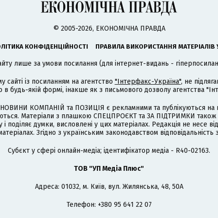
© 2005-2026, ЕКОНОМІЧНА ПРАВДА
ЛІТИКА КОНФІДЕНЦІЙНОСТІ
ПРАВИЛА ВИКОРИСТАННЯ МАТЕРІАЛІВ 
айту лише за умови посилання (для інтернет-видань - гіперпосиланн
му сайті із посиланням на агентство
"Інтерфакс-Україна"
, не підля
 будь-якій формі, інакше як з письмового дозволу агентства "Ін
НОВИНИ КОМПАНІЙ та ПОЗИЦІЯ є рекламними та публікуються на п
туються. Матеріали з плашкою СПЕЦПРОЄКТ та ЗА ПІДТРИМКИ також
 і поділяє думки, висловлені у цих матеріалах. Редакція не несе ві
атеріалах. Згідно з українським законодавством відповідальність 
Cубєкт у сфері онлайн-медіа; ідентифікатор медіа - R40-02163.
ТОВ "УП Медіа Плюс"
Адреса: 01032, м. Київ, вул. Жилянська, 48, 50А
Телефон: +380 95 641 22 07