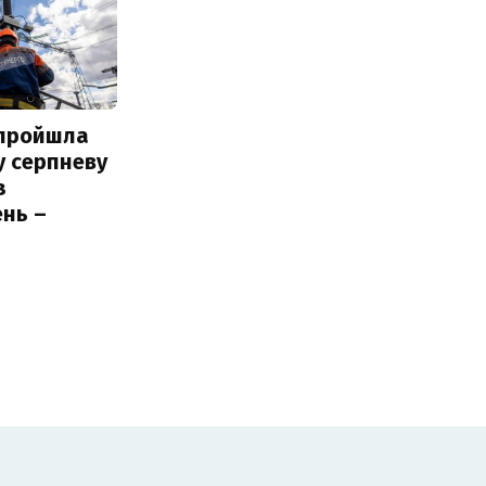
 пройшла
у серпневу
з
нь –
ь