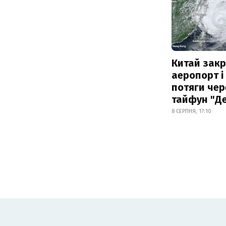
Китай зак
аеропорт і
потяги чер
тайфун "Д
8 СЕРПНЯ, 17:10