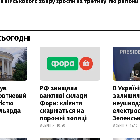
 військового збору зросли на третину: які регіони
СЬОГОДНІ
ув
РФ знищила
В Україні
овтневий
важливі склади
залишил
істю
Фори: клієнти
неушкод
ільярда
скаржаться на
електрос
порожні полиці
Зеленсь
8 СЕРПНЯ, 10:40
8 СЕРПНЯ, 14:10