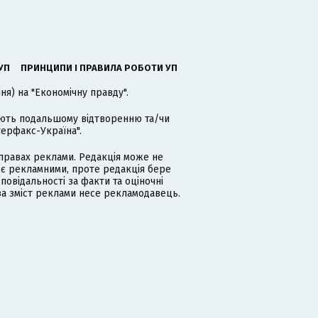
УП
ПРИНЦИПИ І ПРАВИЛА РОБОТИ УП
я) на "Економічну правду".
гають подальшому відтворенню та/чи
терфакс-Україна".
равах реклами. Редакція може не
 є рекламними, проте редакція бере
дповідальності за факти та оціночні
за зміст реклами несе рекламодавець.