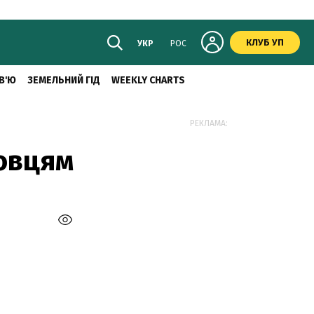
КЛУБ УП
УКР
РОС
В'Ю
ЗЕМЕЛЬНИЙ ГІД
WEEKLY CHARTS
РЕКЛАМА:
овцям