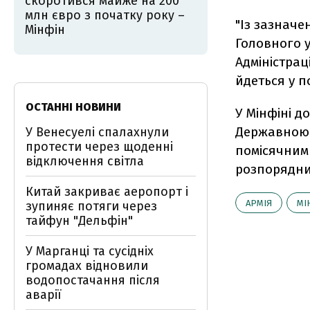
скоротився майже на 200
млн євро з початку року –
"Із зазначе
Мінфін
Головного у
Адміністрац
йдеться у п
ОСТАННІ НОВИНИ
У Мінфіні д
Державною 
У Венесуелі спалахнули
протести через щоденні
помісячним
відключення світла
розпорядни
Китай закриває аеропорт і
АРМІЯ
МІ
зупиняє потяги через
тайфун "Дельфін"
У Марганці та сусідніх
громадах відновили
водопостачання після
аварії