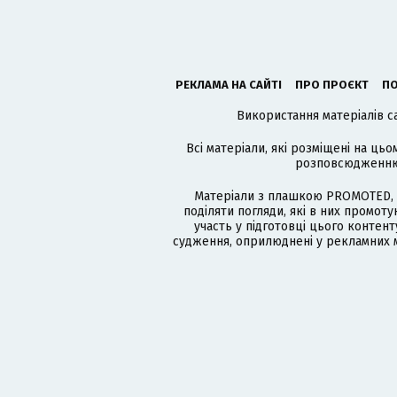
РЕКЛАМА НА САЙТІ
ПРО ПРОЄКТ
ПО
Використання матеріалів с
Всі матеріали, які розміщені на цьо
розповсюдженню в
Матеріали з плашкою PROMOTED, 
поділяти погляди, які в них промо
участь у підготовці цього контенту
судження, оприлюднені у рекламних м