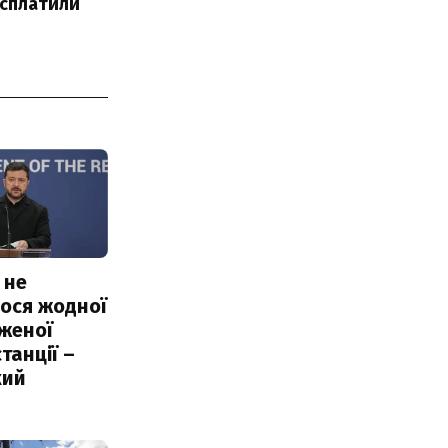
 сплатили
 не
ося жодної
женої
танції –
кий