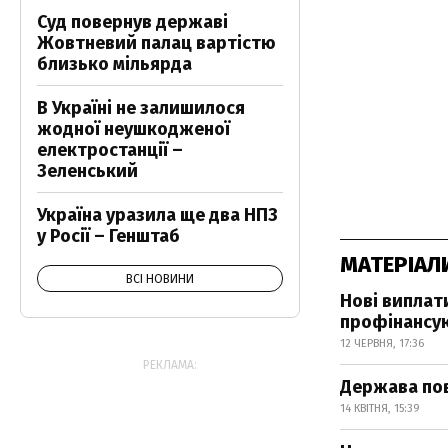
Суд повернув державі
Жовтневий палац вартістю
близько мільярда
В Україні не залишилося
жодної неушкодженої
електростанції –
Зеленський
Україна уразила ще два НПЗ
у Росії – Генштаб
МАТЕРІАЛ
ВСІ НОВИНИ
Нові виплат
профінансу
12 ЧЕРВНЯ, 17:36
РЕКЛАМА:
Держава пов
14 КВІТНЯ, 15:39