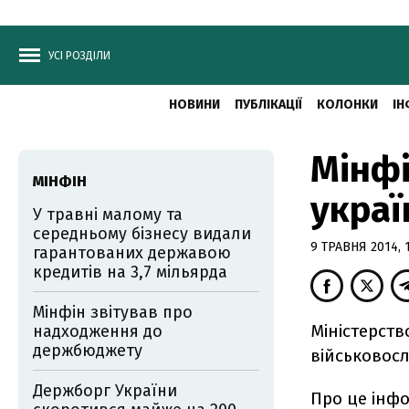
УСІ РОЗДІЛИ
НОВИНИ
ПУБЛІКАЦІЇ
КОЛОНКИ
ІН
Мінфі
МІНФІН
украї
У травні малому та
середньому бізнесу видали
9 ТРАВНЯ 2014, 
гарантованих державою
кредитів на 3,7 мільярда
Мінфін звітував про
Міністерств
надходження до
держбюджету
військовосл
Держборг України
Про це інф