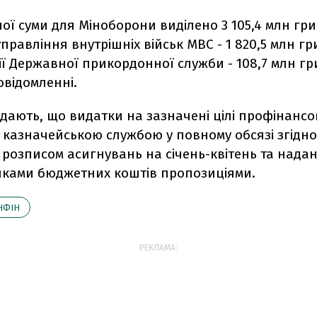
ної суми для Міноборони виділено 3 105,4 млн гри
правління внутрішніх військ МВС - 1 820,5 млн гр
ії Державної прикордонної служби - 108,7 млн гри
овідомленні.
одають, що видатки на зазначені цілі профінансо
казначейською службою у повному обсязі згідно
 розписом асигнувань на січень-квітень та нада
ками бюджетних коштів пропозиціями.
НФІН
РЕКЛАМА: