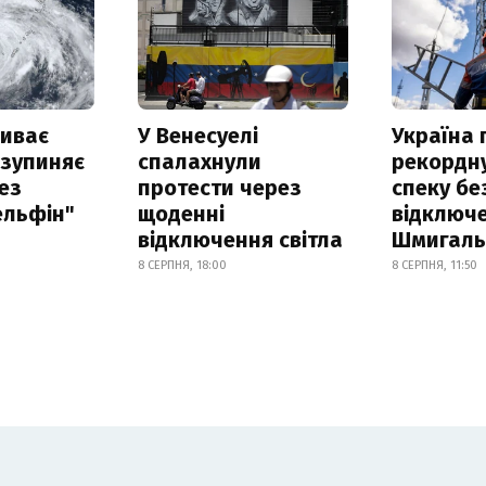
риває
У Венесуелі
Україна
 зупиняє
спалахнули
рекордн
ез
протести через
спеку бе
ельфін"
щоденні
відключе
відключення світла
Шмигал
8 СЕРПНЯ, 18:00
8 СЕРПНЯ, 11:50