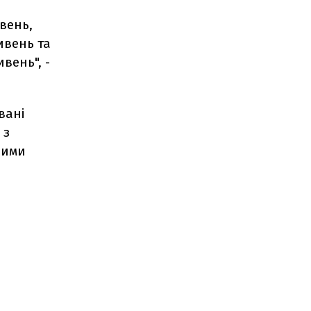
вень,
ивень та
вень", -
вані
 з
ними