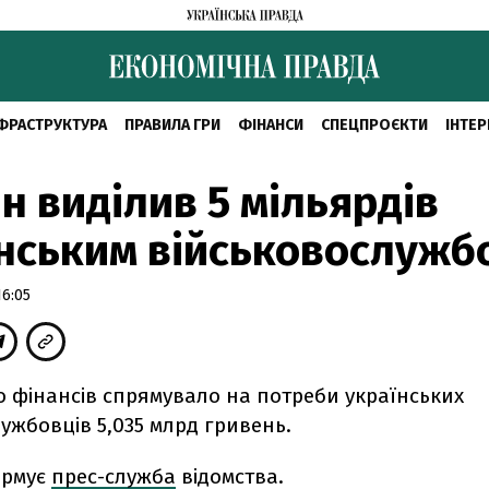
ФРАСТРУКТУРА
ПРАВИЛА ГРИ
ФІНАНСИ
СПЕЦПРОЄКТИ
ІНТЕР
н виділив 5 мільярдів
нським військовослужб
16:05
о фінансів спрямувало на потреби українських
ужбовців 5,035 млрд гривень.
ормує
прес-служба
відомства.