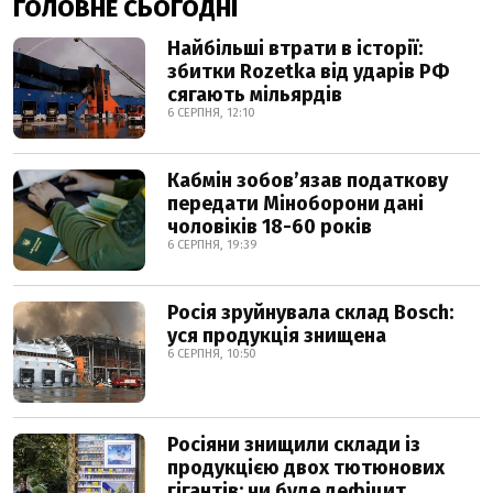
ГОЛОВНЕ СЬОГОДНІ
Найбільші втрати в історії:
збитки Rozetka від ударів РФ
сягають мільярдів
6 СЕРПНЯ, 12:10
Кабмін зобовʼязав податкову
передати Міноборони дані
чоловіків 18-60 років
6 СЕРПНЯ, 19:39
Росія зруйнувала склад Bosch:
уся продукція знищена
6 СЕРПНЯ, 10:50
Росіяни знищили склади із
продукцією двох тютюнових
гігантів: чи буде дефіцит