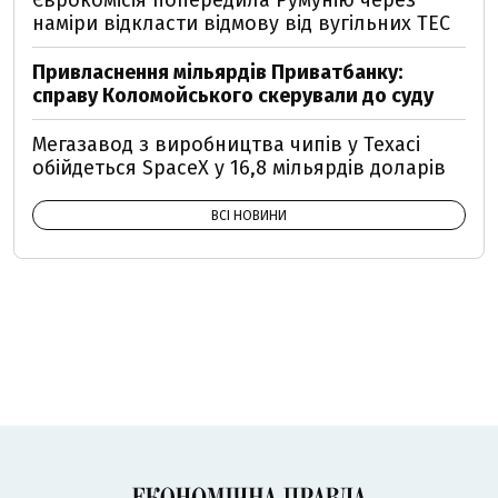
Єврокомісія попередила Румунію через
наміри відкласти відмову від вугільних ТЕС
Привласнення мільярдів Приватбанку:
справу Коломойського скерували до суду
Мегазавод з виробництва чипів у Техасі
обійдеться SpaceX у 16,8 мільярдів доларів
ВСІ НОВИНИ