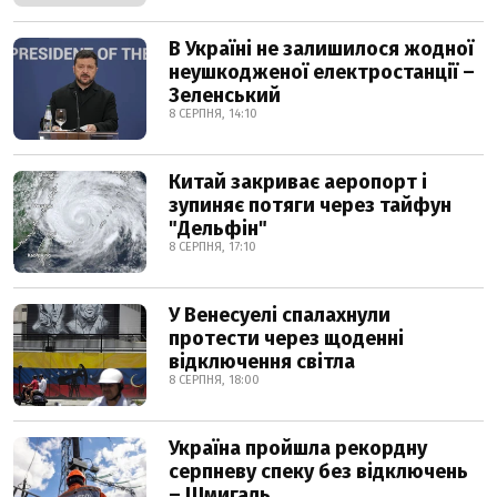
В Україні не залишилося жодної
неушкодженої електростанції –
Зеленський
8 СЕРПНЯ, 14:10
Китай закриває аеропорт і
зупиняє потяги через тайфун
"Дельфін"
8 СЕРПНЯ, 17:10
У Венесуелі спалахнули
протести через щоденні
відключення світла
8 СЕРПНЯ, 18:00
Україна пройшла рекордну
серпневу спеку без відключень
– Шмигаль