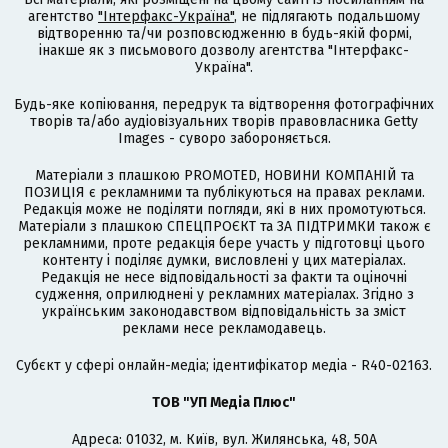
агентство
"Інтерфакс-Україна"
, не підлягають подальшому
відтворенню та/чи розповсюдженню в будь-якій формі,
інакше як з письмового дозволу агентства "Інтерфакс-
Україна".
Будь-яке копіювання, передрук та відтворення фотографічних
творів та/або аудіовізуальних творів правовласника Getty
Images - суворо забороняється.
Матеріали з плашкою PROMOTED, НОВИНИ КОМПАНІЙ та
ПОЗИЦІЯ є рекламними та публікуються на правах реклами.
Редакція може не поділяти погляди, які в них промотуються.
Матеріали з плашкою СПЕЦПРОЄКТ та ЗА ПІДТРИМКИ також є
рекламними, проте редакція бере участь у підготовці цього
контенту і поділяє думки, висловлені у цих матеріалах.
Редакція не несе відповідальності за факти та оціночні
судження, оприлюднені у рекламних матеріалах. Згідно з
українським законодавством відповідальність за зміст
реклами несе рекламодавець.
Cубєкт у сфері онлайн-медіа; ідентифікатор медіа - R40-02163.
ТОВ "УП Медіа Плюс"
Адреса: 01032, м. Київ, вул. Жилянська, 48, 50А