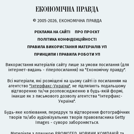
© 2005-2026, ЕКОНОМІЧНА ПРАВДА
РЕКЛАМА НА САЙТІ
ПРО ПРОЄКТ
ПОЛІТИКА КОНФІДЕНЦІЙНОСТІ
ПРАВИЛА ВИКОРИСТАННЯ МАТЕРІАЛІВ УП
ПРИНЦИПИ І ПРАВИЛА РОБОТИ УП
Використання матеріалів сайту лише за умови посилання (для
інтернет-видань - гіперпосилання) на "Економічну правду".
Всі матеріали, які розміщені на цьому сайті із посиланням на
агентство
"Інтерфакс-Україна"
, не підлягають подальшому
відтворенню та/чи розповсюдженню в будь-якій формі,
інакше як з письмового дозволу агентства "Інтерфакс-
Україна".
Будь-яке копіювання, передрук та відтворення фотографічних
творів та/або аудіовізуальних творів правовласника Getty
Images - суворо забороняється.
Матеріали з плашкою PROMOTED, НОВИНИ КОМПАНІЙ та