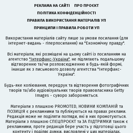
РЕКЛАМА НА САЙТІ
ПРО ПРОЄКТ
ПОЛІТИКА КОНФІДЕНЦІЙНОСТІ
ПРАВИЛА ВИКОРИСТАННЯ МАТЕРІАЛІВ УП
ПРИНЦИПИ І ПРАВИЛА РОБОТИ УП
Використання матеріалів сайту лише за умови посилання (для
інтернет-видань - гіперпосилання) на "Економічну правду".
Всі матеріали, які розміщені на цьому сайті із посиланням на
агентство
"Інтерфакс-Україна"
, не підлягають подальшому
відтворенню та/чи розповсюдженню в будь-якій формі,
інакше як з письмового дозволу агентства "Інтерфакс-
Україна".
Будь-яке копіювання, передрук та відтворення фотографічних
творів та/або аудіовізуальних творів правовласника Getty
Images - суворо забороняється.
Матеріали з плашкою PROMOTED, НОВИНИ КОМПАНІЙ та
ПОЗИЦІЯ є рекламними та публікуються на правах реклами.
Редакція може не поділяти погляди, які в них промотуються.
Матеріали з плашкою СПЕЦПРОЄКТ та ЗА ПІДТРИМКИ також є
рекламними, проте редакція бере участь у підготовці цього
контенту і поділяє думки, висловлені у цих матеріалах.