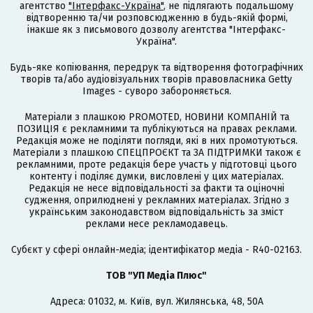
агентство
"Інтерфакс-Україна"
, не підлягають подальшому
відтворенню та/чи розповсюдженню в будь-якій формі,
інакше як з письмового дозволу агентства "Інтерфакс-
Україна".
Будь-яке копіювання, передрук та відтворення фотографічних
творів та/або аудіовізуальних творів правовласника Getty
Images - суворо забороняється.
Матеріали з плашкою PROMOTED, НОВИНИ КОМПАНІЙ та
ПОЗИЦІЯ є рекламними та публікуються на правах реклами.
Редакція може не поділяти погляди, які в них промотуються.
Матеріали з плашкою СПЕЦПРОЄКТ та ЗА ПІДТРИМКИ також є
рекламними, проте редакція бере участь у підготовці цього
контенту і поділяє думки, висловлені у цих матеріалах.
Редакція не несе відповідальності за факти та оціночні
судження, оприлюднені у рекламних матеріалах. Згідно з
українським законодавством відповідальність за зміст
реклами несе рекламодавець.
Cубєкт у сфері онлайн-медіа; ідентифікатор медіа - R40-02163.
ТОВ "УП Медіа Плюс"
Адреса: 01032, м. Київ, вул. Жилянська, 48, 50А