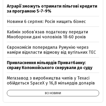
Аграрії зможуть отримати пільгові кредити
за програмою 5-7-9%
Новини 6 серпня: Росія нищить бізнес
Кабмін зобовʼязав податкову передати
Міноборони дані чоловіків 18-60 років
Єврокомісія попередила Румунію через
наміри відкласти відмову від вугільних ТЕС
Привласнення мільярдів Приватбанку:
справу Коломойського скерували до суду
Мегазавод з виробництва чипів у Техасі
обійдеться SpaceX у 16,8 мільярдів доларів
ВСІ НОВИНИ