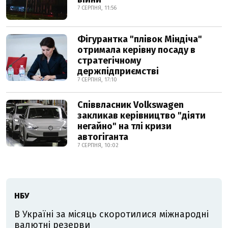
7 СЕРПНЯ, 11:56
Фігурантка "плівок Міндіча"
отримала керівну посаду в
стратегічному
держпідприємстві
7 СЕРПНЯ, 17:10
Співвласник Volkswagen
закликав керівництво "діяти
негайно" на тлі кризи
автогіганта
7 СЕРПНЯ, 10:02
НБУ
В Україні за місяць скоротилися міжнародні
валютні резерви