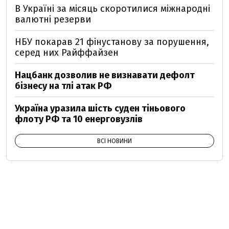
В Україні за місяць скоротилися міжнародні
валютні резерви
НБУ покарав 21 фінустанову за порушення,
серед них Райффайзен
Нацбанк дозволив не визнавати дефолт
бізнесу на тлі атак РФ
Україна уразила шість суден тіньового
флоту РФ та 10 енерговузлів
ВСІ НОВИНИ