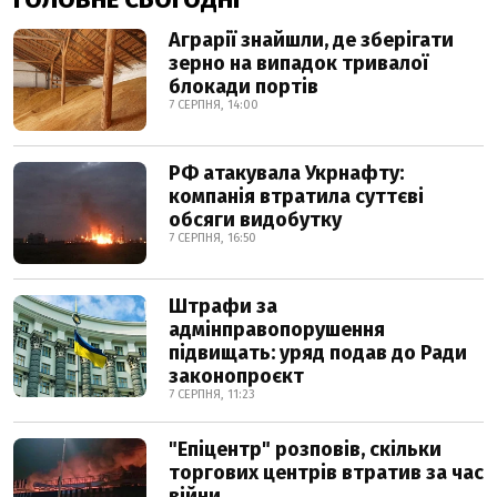
Аграрії знайшли, де зберігати
зерно на випадок тривалої
блокади портів
7 СЕРПНЯ, 14:00
РФ атакувала Укрнафту:
компанія втратила суттєві
обсяги видобутку
7 СЕРПНЯ, 16:50
Штрафи за
адмінправопорушення
підвищать: уряд подав до Ради
законопроєкт
7 СЕРПНЯ, 11:23
"Епіцентр" розповів, скільки
торгових центрів втратив за час
війни