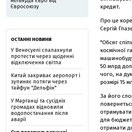
мільярда євро від
Євросоюзу
кредит.
Про це коре
Сергій Глаз
ОСТАННІ НОВИНИ
"Обсяг спіл
У Венесуелі спалахнули
космічної га
протести через щоденні
машинобуду
відключення світла
50 млрд дол
чого, на ду
Китай закриває аеропорт і
зупиняє потяги через
розмірі 15 м
тайфун "Дельфін"
За його сло
У Марганці та сусідніх
повернеться
громадах відновили
отримувати 
водопостачання після
аварії
для бюджет
отримати до