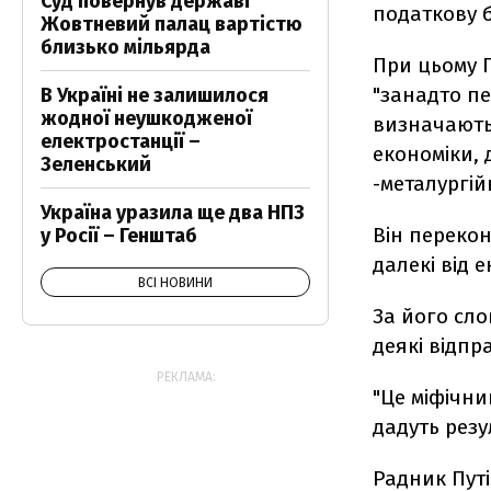
Суд повернув державі
податкову б
Жовтневий палац вартістю
близько мільярда
При цьому Г
"занадто пе
В Україні не залишилося
жодної неушкодженої
визначають 
електростанції –
економіки, 
Зеленський
-металургій
Україна уразила ще два НПЗ
Він перекон
у Росії – Генштаб
далекі від е
ВСІ НОВИНИ
За його сло
деякі відпр
РЕКЛАМА:
"Це міфічни
дадуть резу
Радник Путі