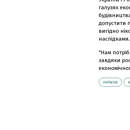
галузях ек
будівництва
допустити п
вигідно нік
наслідками.
"Нам потріб
завдяки рос
економічног
УКРАЇНА