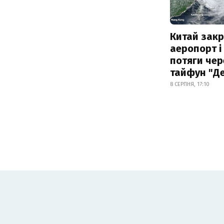
Китай зак
аеропорт і
потяги чер
тайфун "Д
8 СЕРПНЯ, 17:10