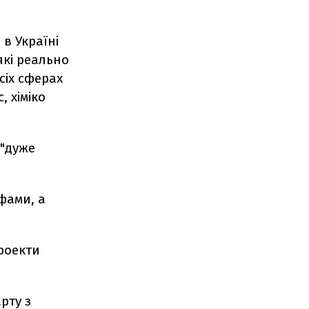
в Україні
які реально
сіх сферах
 хіміко
 "дуже
фами, а
проекти
рту з