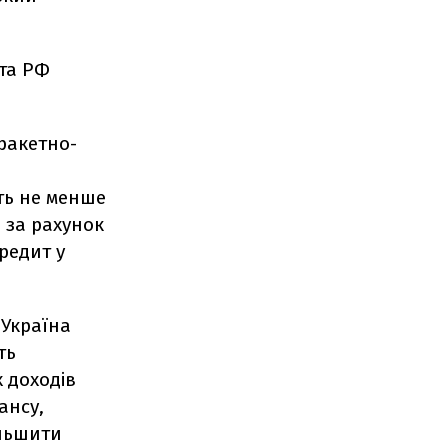
нта РФ
 ракетно-
ть не менше
, за рахунок
редит у
 Україна
ть
 доходів
ансу,
ільшити