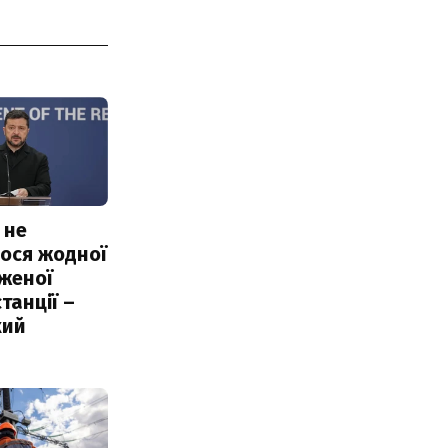
 не
ося жодної
женої
танції –
кий