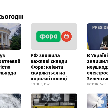
СЬОГОДНІ
ув
РФ знищила
В Україні
овтневий
важливі склади
залишил
істю
Фори: клієнти
неушкод
ільярда
скаржаться на
електрос
порожні полиці
Зеленсь
8 СЕРПНЯ, 10:40
8 СЕРПНЯ, 14:10