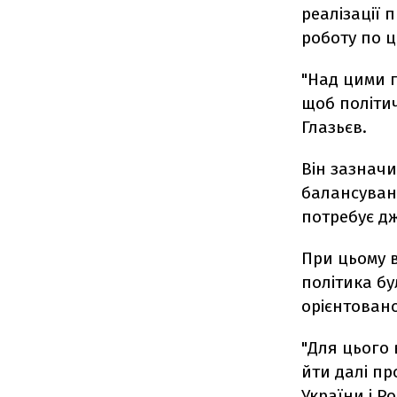
реалізації 
роботу по ц
"Над цими 
щоб політич
Глазьєв.
Він зазнач
балансуванн
потребує д
При цьому 
політика бу
орієнтовано
"Для цього
йти далі пр
України і Р