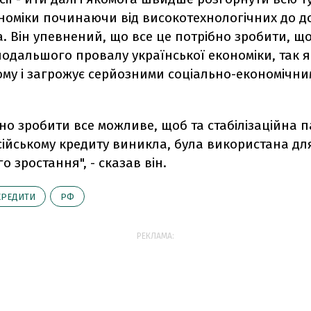
ономіки починаючи від високотехнологічних до 
. Він упевнений, що все це потрібно зробити, щ
одальшого провалу української економіки, так я
ому і загрожує серйозними соціально-економічн
но зробити все можливе, щоб та стабілізаційна п
ійському кредиту виникла, була використана для
о зростання", - сказав він.
КРЕДИТИ
РФ
РЕКЛАМА: