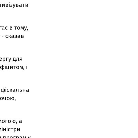
ктивізувати
ає в тому,
 - сказав
ергу для
фіцитом, і
-фіскальна
юючою,
могою, а
іністри
у програм у