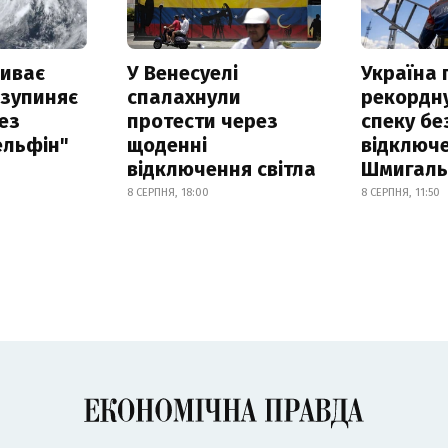
риває
У Венесуелі
Україна
 зупиняє
спалахнули
рекордн
ез
протести через
спеку бе
ельфін"
щоденні
відключе
відключення світла
Шмигал
8 СЕРПНЯ, 18:00
8 СЕРПНЯ, 11:50