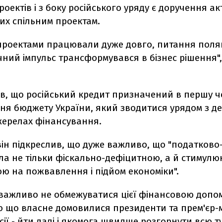
проектів і з боку російського уряду є доручення а
их спільним проектам.
проектами працювали дуже довго, питання поляг
ний імпульс трансформувався в бізнес рішення",
ив, що російський кредит призначений в першу ч
я бюджету України, який зводитися урядом з де
жерелах фінансування.
він підкреслив, що дуже важливо, що "податково
ла не тільки фіскально-дефіцитною, а й стимул
ю на пожвавлення і підйом економіки".
 важливо не обмежуватися цієї фінансовою допо
о що власне домовилися президенти та прем'єр-м
осії - йти далі і якомога швидше розгорнути всю т