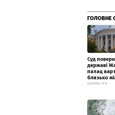
ГОЛОВНЕ 
Суд поверн
державі Ж
палац варт
близько м
8 СЕРПНЯ, 15:15