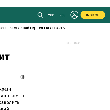
КЛУБ УП
УКР
РОС
В'Ю
ЗЕМЕЛЬНИЙ ГІД
WEEKLY CHARTS
РЕКЛАМА:
ит
країн
ної комісії
дозволить
ький