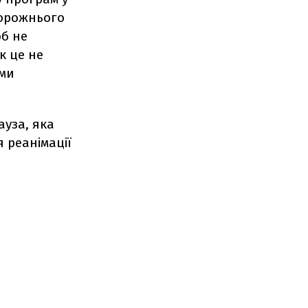
дорожнього
об не
к це не
ими
ауза, яка
 реанімації