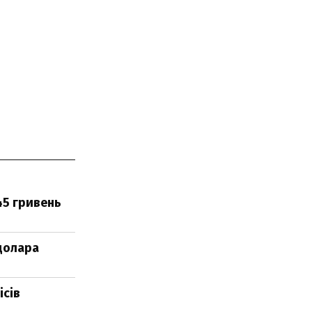
45 гривень
 долара
ісів