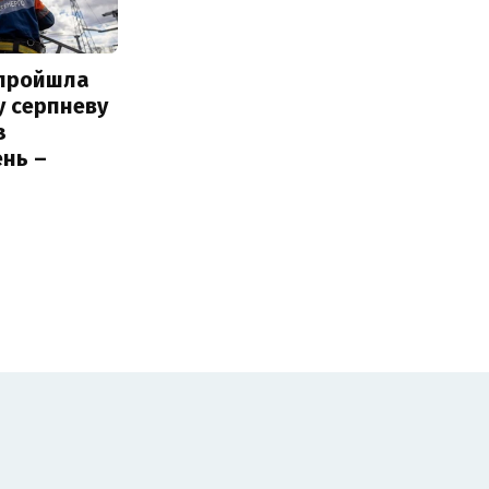
 пройшла
у серпневу
з
нь –
ь