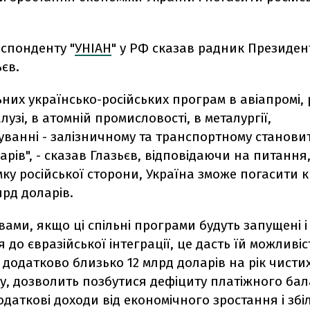
спонденту "
УНІАН
" у РФ сказав радник Президе
ьєв.
ьних українсько-російських програм в авіапромі,
лузі, в атомній промисловості, в металургії,
ванні - залізничному та транспортному станови
арів", - сказав Глазьєв, відповідаючи на питання
мку російської сторони, Україна зможе погасити к
лрд доларів.
вами, якщо ці спільні програми будуть запущені і
 до євразійської інтеграції, це дасть їй можливіс
додатково близько 12 млрд доларів на рік чистих
у, дозволить позбутися дефіциту платіжного бал
даткові доходи від економічного зростання і зб