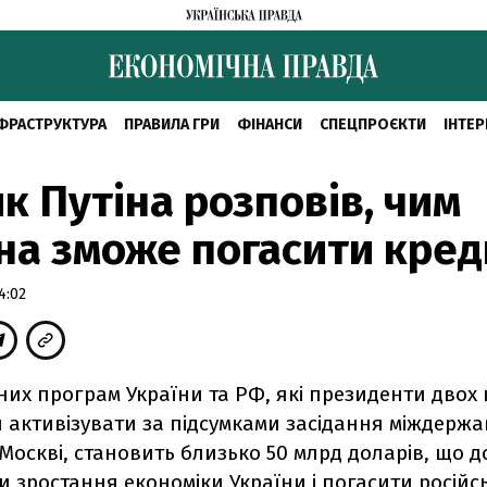
ФРАСТРУКТУРА
ПРАВИЛА ГРИ
ФІНАНСИ
СПЕЦПРОЄКТИ
ІНТЕР
к Путіна розповів, чим
на зможе погасити кред
4:02
них програм України та РФ, які президенти двох 
активізувати за підсумками засідання міждержав
 Москві, становить близько 50 млрд доларів, що 
и зростання економіки України і погасити російс