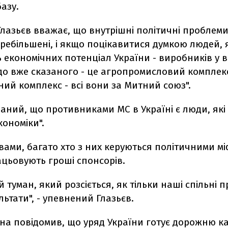
азу.
лазьєв вважає, що внутрішні політичні проблеми 
ребільшені, і якщо поцікавитися думкою людей, 
економічних потенціал України - виробників у в
до вже сказаного - це агропромисловий комплекс,
ний комплекс - всі вони за Митний союз".
аний, що противниками МС в Україні є люди, які
кономіки".
вами, багато хто з них керуються політичними мі
ацьовують гроші спонсорів.
й туман, який розсіється, як тільки наші спільні 
льтати", - упевнений Глазьєв.
на повідомив, що уряд України готує дорожню ка