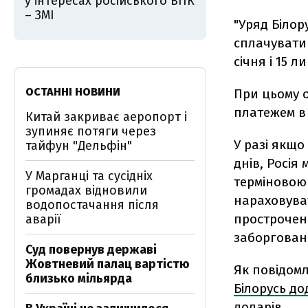
у інтересах російського ВПК
– ЗМІ
"Уряд Білор
сплачувати 
січня і 15 
ОСТАННІ НОВИНИ
При цьому о
платежем в
Китай закриває аеропорт і
зупиняє потяги через
У разі якщо
тайфун "Дельфін"
днів, Росія
У Марганці та сусідніх
терміновою 
громадах відновили
нараховуват
водопостачання після
прострочен
аварії
заборговано
Суд повернув державі
Жовтневий палац вартістю
Як повідомл
близько мільярда
Білорусь до
доларів.