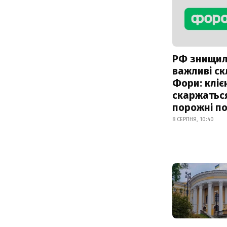
РФ знищи
важливі с
Фори: кліє
скаржатьс
порожні по
8 СЕРПНЯ, 10:40