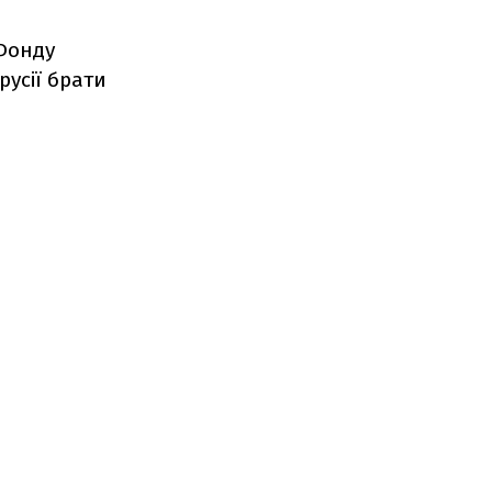
 Фонду
русії брати