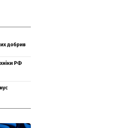
ких добрив
ехніки РФ
інус