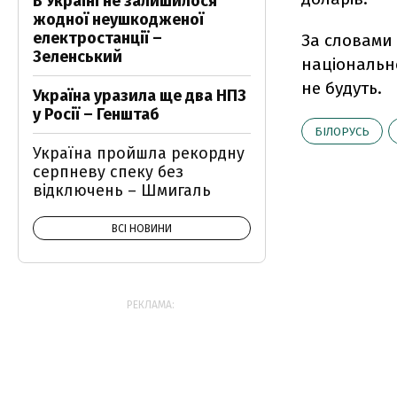
В Україні не залишилося
жодної неушкодженої
електростанції –
За словами 
Зеленський
національно
не будуть.
Україна уразила ще два НПЗ
у Росії – Генштаб
БІЛОРУСЬ
Україна пройшла рекордну
серпневу спеку без
відключень – Шмигаль
ВСІ НОВИНИ
РЕКЛАМА: