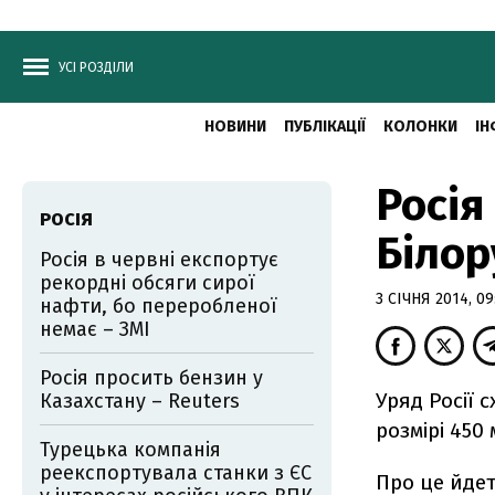
УСІ РОЗДІЛИ
НОВИНИ
ПУБЛІКАЦІЇ
КОЛОНКИ
ІН
Росія
РОСІЯ
Білор
Росія в червні експортує
рекордні обсяги сирої
3 СІЧНЯ 2014, 09
нафти, бо переробленої
немає – ЗМІ
Росія просить бензин у
Уряд Росії 
Казахстану – Reuters
розмірі 450
Турецька компанія
реекспортувала станки з ЄС
Про це йдет