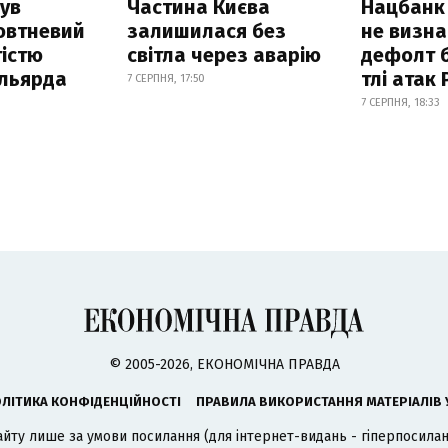
ув
Частина Києва
Нацбанк
овтневий
залишилася без
не визн
істю
світла через аварію
дефолт б
ільярда
тлі атак
7 СЕРПНЯ, 17:50
7 СЕРПНЯ, 18:33
© 2005-2026, ЕКОНОМІЧНА ПРАВДА
ЛІТИКА КОНФІДЕНЦІЙНОСТІ
ПРАВИЛА ВИКОРИСТАННЯ МАТЕРІАЛІВ 
айту лише за умови посилання (для інтернет-видань - гіперпосиланн