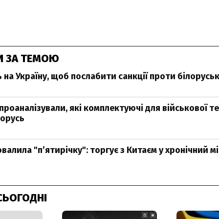
И ЗА ТЕМОЮ
 на Україну, щоб послабити санкції проти білорусь
проаналізували, які комплектуючі для військової т
лорусь
валила "п’ятирічку": торгує з Китаєм у хронічний м
СЬОГОДНІ