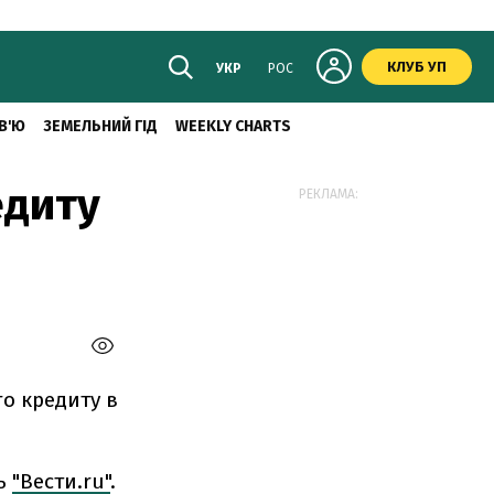
КЛУБ УП
УКР
РОС
В'Ю
ЗЕМЕЛЬНИЙ ГІД
WEEKLY CHARTS
едиту
РЕКЛАМА:
го кредиту в
ть
"Вести.ru"
.