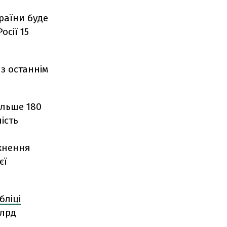
країни буде
осії 15
з останнім
ільше 180
ість
икнення
єї
бліці
млрд