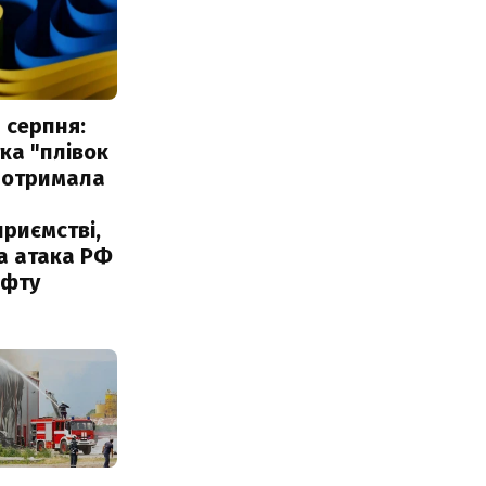
 серпня:
ка "плівок
 отримала
риємстві,
а атака РФ
афту