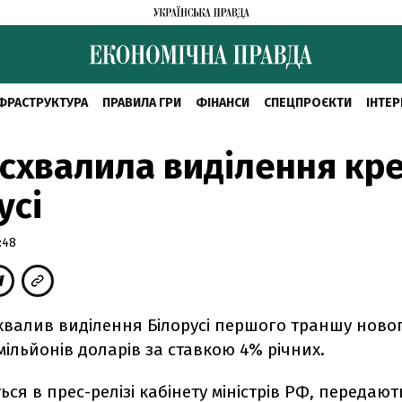
ФРАСТРУКТУРА
ПРАВИЛА ГРИ
ФІНАНСИ
СПЕЦПРОЄКТИ
ІНТЕР
 схвалила виділення кр
усі
:48
схвалив виділення Білорусі першого траншу ново
 мільйонів доларів за ставкою 4% річних.
ься в прес-релізі кабінету міністрів РФ, передаю