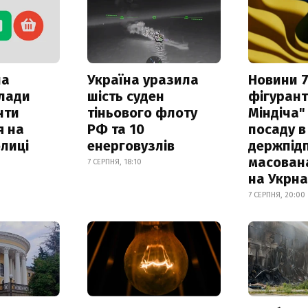
ла
Україна уразила
Новини 7
клади
шість суден
фігурант
нти
тіньового флоту
Міндіча"
я на
РФ та 10
посаду в
лиці
енерговузлів
держпідп
масован
7 СЕРПНЯ, 18:10
на Укрн
7 СЕРПНЯ, 20:00