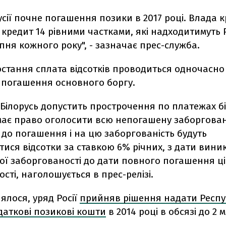
усії почне погашення позики в 2017 році. Влада 
кредит 14 рівними частками, які надходитимуть Р
липня кожного року", - зазначає прес-служба.
стання сплата відсотків проводиться одночасно 
 погашення основного боргу.
 Білорусь допустить прострочення по платежах б
 має право оголосити всю непогашену заборгован
до погашення і на цю заборгованість будуть
ися відсотки за ставкою 6% річних, з дати вин
ої заборгованості до дати повного погашення ці
сті, наголошується в прес-релізі.
ялося, уряд Росії
прийняв рішення надати Респу
даткові позикові кошти
в 2014 році в обсязі до 2 