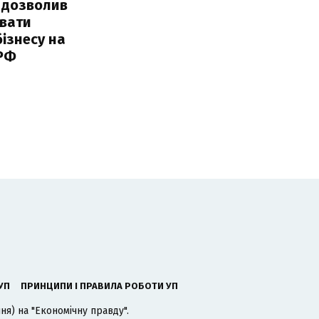
 дозволив
авати
ізнесу на
 РФ
УП
ПРИНЦИПИ І ПРАВИЛА РОБОТИ УП
я) на "Економічну правду".