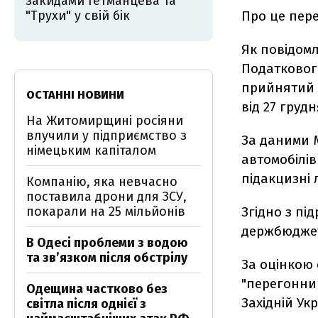
закидами Гетманцева та
"Трухи" у свій бік
Про це пере
Як повідомл
Податкового
прийнятий 
ОСТАННІ НОВИНИ
від 27 грудн
На Житомирщині росіяни
влучили у підприємство з
За даними М
німецьким капіталом
автомобілів
підакцизні 
Компанію, яка невчасно
поставила дрони для ЗСУ,
покарали на 25 мільйонів
Згідно з пі
держбюджет
В Одесі проблеми з водою
та звʼязком після обстрілу
За оцінкою 
"перегонник
Одещина частково без
Західній Укр
світла після однієї з