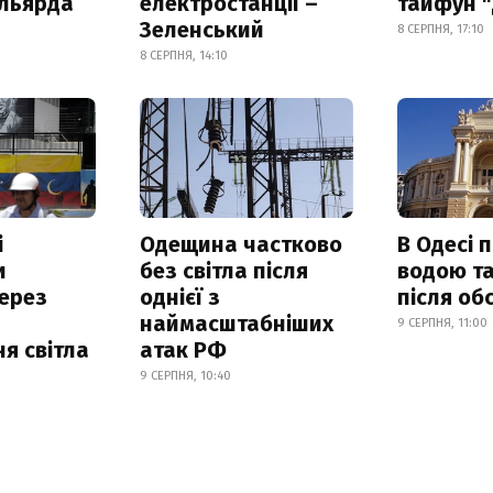
ільярда
електростанції –
тайфун 
Зеленський
8 СЕРПНЯ, 17:10
8 СЕРПНЯ, 14:10
і
Одещина частково
В Одесі 
и
без світла після
водою та
ерез
однієї з
після об
наймасштабніших
9 СЕРПНЯ, 11:00
я світла
атак РФ
9 СЕРПНЯ, 10:40