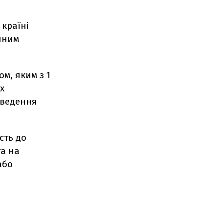
країні
ічним
м, яким з 1
х
 введення
сть до
га на
або