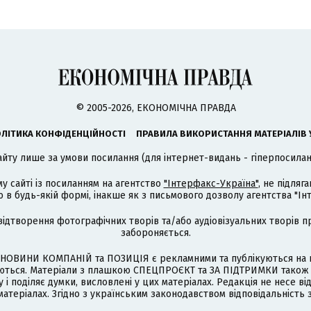
© 2005-2026, ЕКОНОМІЧНА ПРАВДА
ЛІТИКА КОНФІДЕНЦІЙНОСТІ
ПРАВИЛА ВИКОРИСТАННЯ МАТЕРІАЛІВ 
айту лише за умови посилання (для інтернет-видань - гіперпосиланн
му сайті із посиланням на агентство
"Інтерфакс-Україна"
, не підля
 будь-якій формі, інакше як з письмового дозволу агентства "Ін
відтворення фотографічних творів та/або аудіовізуальних творів п
забороняється.
НОВИНИ КОМПАНІЙ та ПОЗИЦІЯ є рекламними та публікуються на п
туються. Матеріали з плашкою СПЕЦПРОЄКТ та ЗА ПІДТРИМКИ також
 і поділяє думки, висловлені у цих матеріалах. Редакція не несе ві
атеріалах. Згідно з українським законодавством відповідальність 