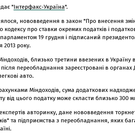
дає "
Інтерфакс-Україна
".
ялося, нововведення в закон "Про внесення змі
 кодексу про ставки окремих податків і податков
парламентом 19 грудня і підписаний президенто
я 2013 року.
індоходів, близько третини ввезених в Україну
 після переобладнання зареєстровані в органах 
легкові авто.
драхунками Міндоходів, сума додаткових надходж
у від цього податку може скласти близько 300 м
експертів авторинку, дане нововведення торкнет
ів" та підприємства з переобладнання, яких баг
аїні.