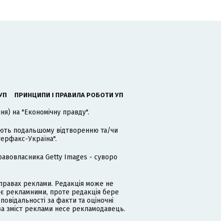
УП
ПРИНЦИПИ І ПРАВИЛА РОБОТИ УП
я) на "Економічну правду".
гають подальшому відтворенню та/чи
терфакс-Україна".
равовласника Getty Images - суворо
равах реклами. Редакція може не
 є рекламними, проте редакція бере
дповідальності за факти та оціночні
за зміст реклами несе рекламодавець.