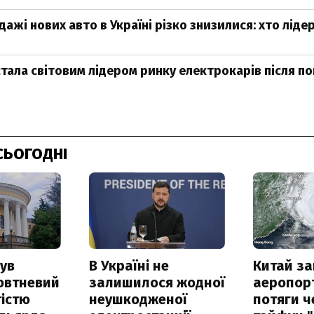
дажі нових авто в Україні різко знизилися: хто ліде
стала світовим лідером ринку електрокарів після п
СЬОГОДНІ
ув
В Україні не
Китай з
овтневий
залишилося жодної
аеропорт
істю
неушкодженої
потяги ч