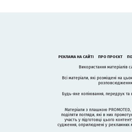
РЕКЛАМА НА САЙТІ
ПРО ПРОЄКТ
ПО
Використання матеріалів с
Всі матеріали, які розміщені на цьо
розповсюдженню в
Будь-яке копіювання, передрук та 
Матеріали з плашкою PROMOTED, 
поділяти погляди, які в них промо
участь у підготовці цього контенту
судження, оприлюднені у рекламних м