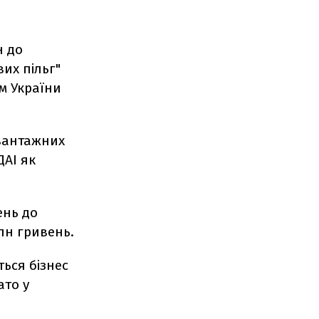
н до
их пільг"
м України
 вантажних
ДАІ як
ень до
лн гривень.
ься бізнес
ато у