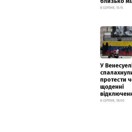
близько м
8 СЕРПНЯ, 15:15
У Венесуел
спалахнул
протести ч
щоденні
відключенн
8 СЕРПНЯ, 18:00