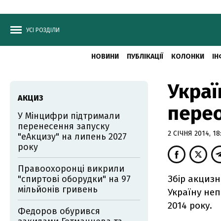
УСІ РОЗДІЛИ
НОВИНИ
ПУБЛІКАЦІЇ
КОЛОНКИ
ІН
Украї
АКЦИЗ
перео
У Мінцифри підтримали
перенесення запуску
2 СІЧНЯ 2014, 18
"еАкцизу" на липень 2027
року
Правоохоронці викрили
Збір акцизн
"спиртові оборудки" на 97
мільйонів гривень
Україну неп
2014 року.
Федоров обурився