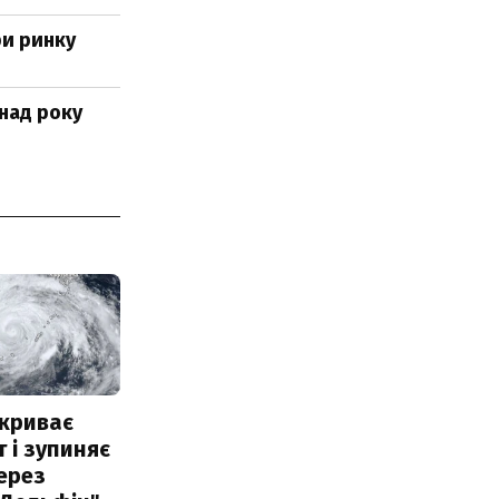
ри ринку
онад року
акриває
 і зупиняє
ерез