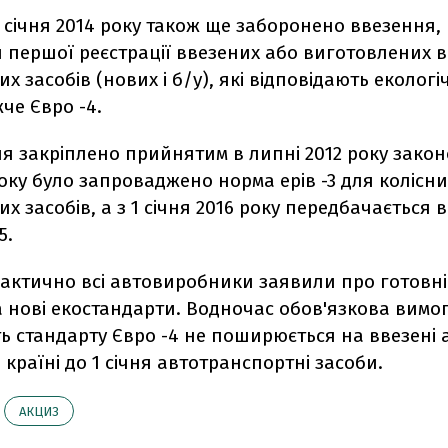
 1 січня 2014 року також ще заборонено ввезення,
першої реєстрації ввезених або виготовлених в 
х засобів (нових і б/у), які відповідають еколог
че Євро -4.
я закріплено прийнятим в липні 2012 року законо
року було запроваджено норма ерів -3 для колісни
х засобів, а з 1 січня 2016 року передбачається
5.
рактично всі автовиробники заявили про готовні
 нові екостандарти. Водночас обов'язкова вимо
ть стандарту Євро -4 не поширюється на ввезені 
 країні до 1 січня автотранспортні засоби.
АКЦИЗ