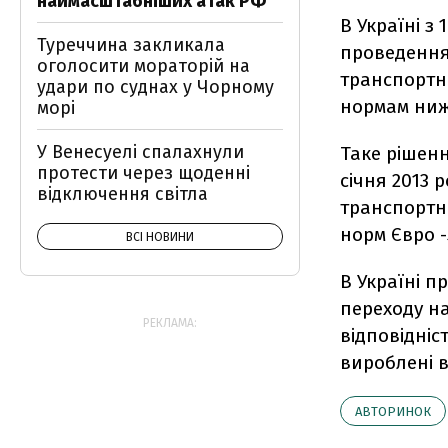
наймасштабніших атак РФ
В Україні з
Туреччина закликала
проведення 
оголосити мораторій на
транспортни
удари по суднах у Чорному
нормам ниж
морі
У Венесуелі спалахнули
Таке рішенн
протести через щоденні
січня 2013 
відключення світла
транспортни
норм Євро -
ВСІ НОВИНИ
В Україні п
переходу на
РЕКЛАМА:
відповідніс
вироблені в
АВТОРИНОК