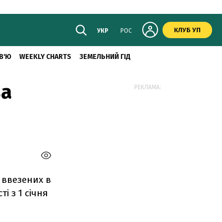
КЛУБ УП
УКР
РОС
В'Ю
WEEKLY CHARTS
ЗЕМЕЛЬНИЙ ГІД
за
РЕКЛАМА:
 ввезених в
і з 1 січня