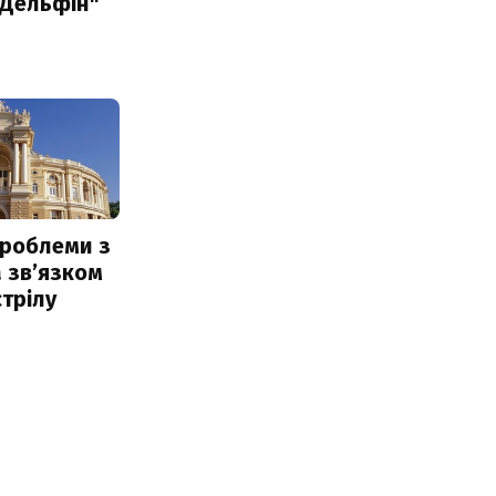
"Дельфін"
проблеми з
 звʼязком
стрілу