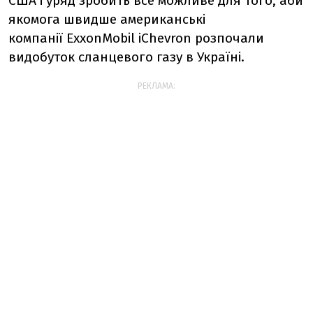
США і уряд зробить все можливе для того, аби
якомога швидше американські
компанії ExxonMobil іChevron розпочали
видобуток сланцевого газу в Україні.
РЕКЛАМА: