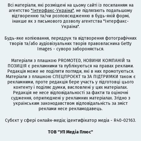
Всі матеріали, які розміщені на цьому сайті із посиланням на
агентство
"Інтерфакс-Україна"
, не підлягають подальшому
відтворенню та/чи розповсюдженню в будь-якій формі,
інакше як з письмового дозволу агентства "Інтерфакс-
Україна".
Будь-яке копіювання, передрук та відтворення фотографічних
творів та/або аудіовізуальних творів правовласника Getty
Images - суворо забороняється.
Матеріали з плашкою PROMOTED, НОВИНИ КОМПАНІЙ та
ПОЗИЦІЯ є рекламними та публікуються на правах реклами.
Редакція може не поділяти погляди, які в них промотуються.
Матеріали з плашкою СПЕЦПРОЄКТ та ЗА ПІДТРИМКИ також є
рекламними, проте редакція бере участь у підготовці цього
контенту і поділяє думки, висловлені у цих матеріалах.
Редакція не несе відповідальності за факти та оціночні
судження, оприлюднені у рекламних матеріалах. Згідно з
українським законодавством відповідальність за зміст
реклами несе рекламодавець.
Cубєкт у сфері онлайн-медіа; ідентифікатор медіа - R40-02163.
ТОВ "УП Медіа Плюс"