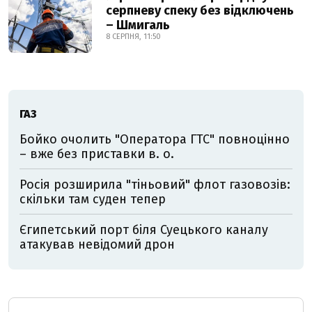
серпневу спеку без відключень
– Шмигаль
8 СЕРПНЯ, 11:50
ГАЗ
Бойко очолить "Оператора ГТС" повноцінно
– вже без приставки в. о.
Росія розширила "тіньовий" флот газовозів:
скільки там суден тепер
Єгипетський порт біля Суецького каналу
атакував невідомий дрон