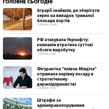
ГОЛОВНЕ СЬОГОДНІ
Аграрії знайшли, де зберігати
зерно на випадок тривалої
блокади портів
7 СЕРПНЯ, 14:00
РФ атакувала Укрнафту:
компанія втратила суттєві
обсяги видобутку
7 СЕРПНЯ, 16:50
Фігурантка "плівок Міндіча"
отримала керівну посаду в
стратегічному
держпідприємстві
7 СЕРПНЯ, 17:10
Штрафи за
адмінправопорушення