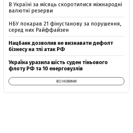
В Україні за місяць скоротилися міжнародні
валютні резерви
НБУ покарав 21 фінустанову за порушення,
серед них Райффайзен
Нацбанк дозволив не визнавати дефолт
бізнесу на тлі атак РФ
Україна уразила шість суден тіньового
флоту РФ та 10 енерговузлів
ВСІ НОВИНИ