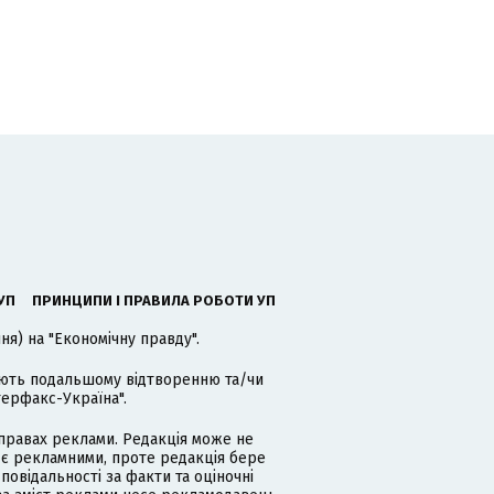
УП
ПРИНЦИПИ І ПРАВИЛА РОБОТИ УП
я) на "Економічну правду".
гають подальшому відтворенню та/чи
терфакс-Україна".
равах реклами. Редакція може не
 є рекламними, проте редакція бере
дповідальності за факти та оціночні