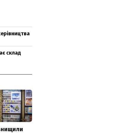
керівництва
ає склад
 знищили