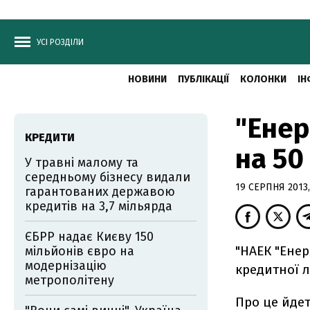
УСІ РОЗДІЛИ
НОВИНИ
ПУБЛІКАЦІЇ
КОЛОНКИ
ІН
"Енер
КРЕДИТИ
на 50
У травні малому та
середньому бізнесу видали
19 СЕРПНЯ 2013,
гарантованих державою
кредитів на 3,7 мільярда
ЄБРР надає Києву 150
"НАЕК "Ене
мільйонів євро на
модернізацію
кредитної лі
метрополітену
Про це йдет