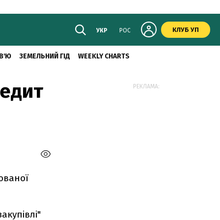
КЛУБ УП
УКР
РОС
В'Ю
ЗЕМЕЛЬНИЙ ГІД
WEEKLY CHARTS
редит
РЕКЛАМА:
юваної
акупівлі"