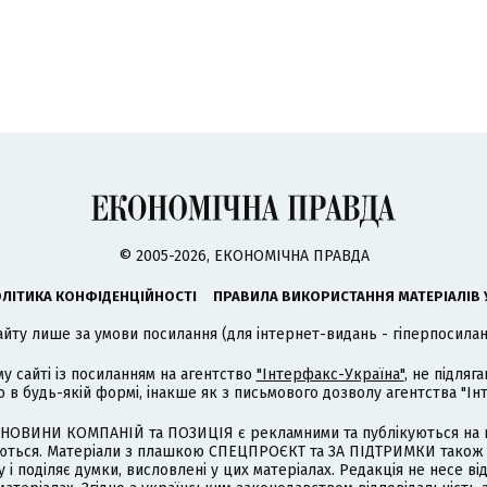
© 2005-2026, ЕКОНОМІЧНА ПРАВДА
ЛІТИКА КОНФІДЕНЦІЙНОСТІ
ПРАВИЛА ВИКОРИСТАННЯ МАТЕРІАЛІВ 
айту лише за умови посилання (для інтернет-видань - гіперпосиланн
му сайті із посиланням на агентство
"Інтерфакс-Україна"
, не підля
 будь-якій формі, інакше як з письмового дозволу агентства "Ін
НОВИНИ КОМПАНІЙ та ПОЗИЦІЯ є рекламними та публікуються на п
туються. Матеріали з плашкою СПЕЦПРОЄКТ та ЗА ПІДТРИМКИ також
 і поділяє думки, висловлені у цих матеріалах. Редакція не несе ві