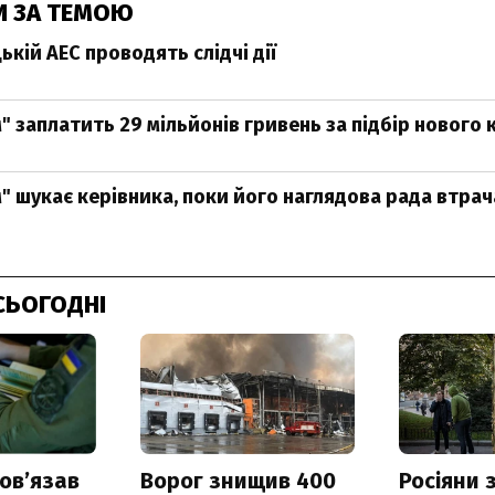
И ЗА ТЕМОЮ
кій АЕС проводять слідчі дії
" заплатить 29 мільйонів гривень за підбір нового 
" шукає керівника, поки його наглядова рада втрач
СЬОГОДНІ
овʼязав
Ворог знищив 400
Росіяни