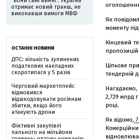
"Вони самі винні". Україна
оголошенню
отримає новий транш, не
виконавши вимоги МВФ
Як повідомл
моменту пі
Кінцевий те
ОСТАННІ НОВИНИ
пропозицій 
ДПС: кількість зупинених
Цільове пр
податкових накладних
скоротилася у 5 разів
тендерній д
Черговий маркетплейс
Нагадаємо, 
відмовився
2,729 млрд 
відшкодовувати росіянам
році.
збитки, якщо його
атакують дрони
Як відомо,
7
Фіктивні закупівлі
Комерційни
пального на мільйони
відновлювал
гривень: оптову компанію