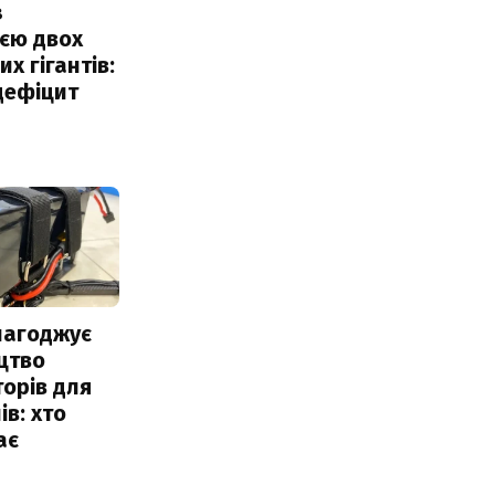
з
єю двох
х гігантів:
дефіцит
лагоджує
цтво
орів для
ів: хто
ає