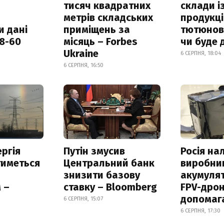
тисяч квадратних
склади і
метрів складських
продукці
и дані
приміщень за
тютюнови
18-60
місяць – Forbes
чи буде 
Ukraine
6 СЕРПНЯ, 18:04
6 СЕРПНЯ, 16:50
ргія
Путін змусив
Росія на
тиметься
Центральний банк
виробни
знизити базову
акумулят
 –
ставку – Bloomberg
FPV-дрон
допомаг
6 СЕРПНЯ, 15:07
6 СЕРПНЯ, 17:30