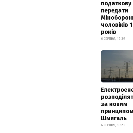
податкову
передати
Міноборон
чоловіків 
років
6 СЕРПНЯ, 19:39
Електроене
розподіля
за новим
принципом
Шмигаль
6 СЕРПНЯ, 18:23