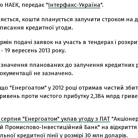
 НАЕК, передає "
Інтерфакс-Україна
".
яється, кошти планується залучити строком на д
дписання кредитної угоди.
рмін подачі заявок на участь в тендерах і розкри
- 19 вересень 2013 року.
изначення планованих до залучення кредитних р
окументації не зазначено.
що "Енергоатом" у 2012 році отримав чистий збито
гривень проти чистого прибутку 2,384 млрд гриве
 серпня "Енергоатом" уклав угоду з ПАТ
"Акціоне
й Промислово-Інвестиційний Банк" на відкриття
ьної кредитної лінії у розмірі 30 млн доларів.