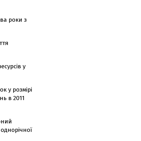
ва роки з
ття
есурсів у
к у розмірі
нь в 2011
рний
 однорічної