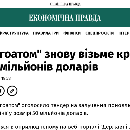
ФРАСТРУКТУРА
ПРАВИЛА ГРИ
ФІНАНСИ
СПЕЦПРОЄКТИ
ІНТЕР
гоатом" знову візьме к
 мільйонів доларів
 18:58
ргоатом" оголосило тендер на залучення поновл
нії у розмірі 50 мільйонів доларів.
ься в оприлюдненому на веб-порталі "Державні з