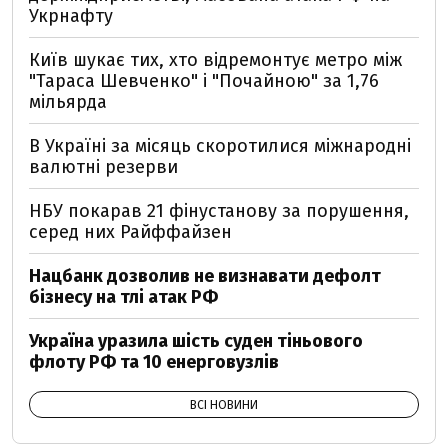
Укрнафту
Київ шукає тих, хто відремонтує метро між
"Тараса Шевченко" і "Почайною" за 1,76
мільярда
В Україні за місяць скоротилися міжнародні
валютні резерви
НБУ покарав 21 фінустанову за порушення,
серед них Райффайзен
Нацбанк дозволив не визнавати дефолт
бізнесу на тлі атак РФ
Україна уразила шість суден тіньового
флоту РФ та 10 енерговузлів
ВСІ НОВИНИ