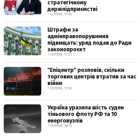
стратегічному
держпідприємстві
7 СЕРПНЯ, 17:10
Штрафи за
адмінправопорушення
підвищать: уряд подав до Ради
законопроєкт
7 СЕРПНЯ, 11:23
"Епіцентр" розповів, скільки
торгових центрів втратив за час
війни
7 СЕРПНЯ, 11:56
Україна уразила шість суден
тіньового флоту РФ та 10
енерговузлів
7 СЕРПНЯ, 18:10