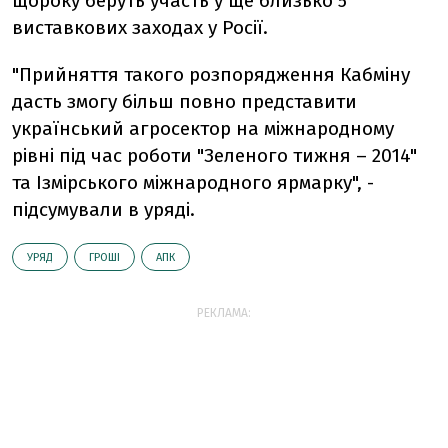
щороку беруть участь у ще близько 5
виставкових заходах у Росії.
"Прийняття такого розпорядження Кабміну
дасть змогу більш повно представити
український агросектор на міжнародному
рівні під час роботи "Зеленого тижня – 2014"
та Ізмірського міжнародного ярмарку", -
підсумували в уряді.
УРЯД
ГРОШІ
АПК
РЕКЛАМА: