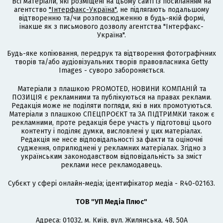
Всі матеріали, які розміщені на цьому сайті із посиланням на
агентство
"Інтерфакс-Україна"
, не підлягають подальшому
відтворенню та/чи розповсюдженню в будь-якій формі,
інакше як з письмового дозволу агентства "Інтерфакс-
Україна".
Будь-яке копіювання, передрук та відтворення фотографічних
творів та/або аудіовізуальних творів правовласника Getty
Images - суворо забороняється.
Матеріали з плашкою PROMOTED, НОВИНИ КОМПАНІЙ та
ПОЗИЦІЯ є рекламними та публікуються на правах реклами.
Редакція може не поділяти погляди, які в них промотуються.
Матеріали з плашкою СПЕЦПРОЄКТ та ЗА ПІДТРИМКИ також є
рекламними, проте редакція бере участь у підготовці цього
контенту і поділяє думки, висловлені у цих матеріалах.
Редакція не несе відповідальності за факти та оціночні
судження, оприлюднені у рекламних матеріалах. Згідно з
українським законодавством відповідальність за зміст
реклами несе рекламодавець.
Cубєкт у сфері онлайн-медіа; ідентифікатор медіа - R40-02163.
ТОВ "УП Медіа Плюс"
Адреса: 01032, м. Київ, вул. Жилянська, 48, 50А