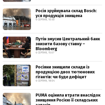
Росія зруйнувала склад Bosch:
уся продукція знищена
6 СЕРПНЯ, 10:50
Путін змусив Центральний банк
знизити базову ставку –
Bloomberg
6 СЕРПНЯ, 15:07
Росіяни знищили склади із
продукцією двох тютюнових
гігантів: чи буде дефіцит
6 СЕРПНЯ, 18:04
PUMA оцінила втрати внаслідок
знищення Росією її складських