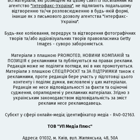
Всі матеріали, які розміщені на цьому сайті із посиланням на
агентство
"Інтерфакс-Україна"
, не підлягають подальшому
відтворенню та/чи розповсюдженню в будь-якій формі,
інакше як з письмового дозволу агентства "Інтерфакс-
Україна".
Будь-яке копіювання, передрук та відтворення фотографічних
творів та/або аудіовізуальних творів правовласника Getty
Images - суворо забороняється.
Матеріали з плашкою PROMOTED, НОВИНИ КОМПАНІЙ та
ПОЗИЦІЯ є рекламними та публікуються на правах реклами.
Редакція може не поділяти погляди, які в них промотуються.
Матеріали з плашкою СПЕЦПРОЄКТ та ЗА ПІДТРИМКИ також є
рекламними, проте редакція бере участь у підготовці цього
контенту і поділяє думки, висловлені у цих матеріалах.
Редакція не несе відповідальності за факти та оціночні
судження, оприлюднені у рекламних матеріалах. Згідно з
українським законодавством відповідальність за зміст
реклами несе рекламодавець.
Cубєкт у сфері онлайн-медіа; ідентифікатор медіа - R40-02163.
ТОВ "УП Медіа Плюс"
Адреса: 01032, м. Київ, вул. Жилянська, 48, 50А