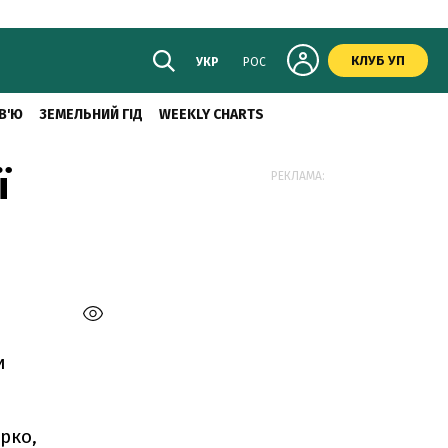
КЛУБ УП
УКР
РОС
В'Ю
ЗЕМЕЛЬНИЙ ГІД
WEEKLY CHARTS
ї
РЕКЛАМА:
и
рко,