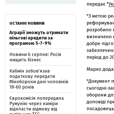
передає "
Ук
"З метою ре
реформуванн
ОСТАННІ НОВИНИ
розробило 
Аграрії зможуть отримати
визначено ф
пільгові кредити за
програмою 5-7-9%
добре підго
забезпечен
Новини 6 серпня: Росія
період до 20
нищить бізнес
Марко додав
Кабмін зобовʼязав
податкову передати
"Документ 
Міноборони дані чоловіків
18-60 років
сьогодні-за
оборони дл
Єврокомісія попередила
доповіді пр
Румунію через наміри
посадовець
відкласти відмову від