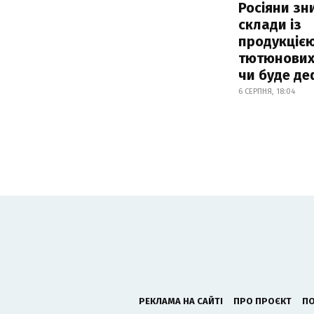
Росіяни з
склади із
продукцією
тютюнових 
чи буде де
6 СЕРПНЯ, 18:04
РЕКЛАМА НА САЙТІ
ПРО ПРОЄКТ
ПО