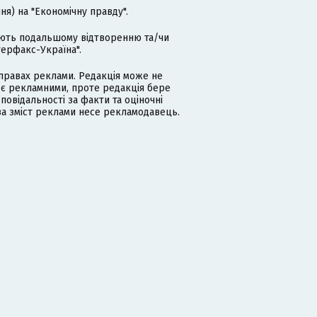
я) на "Економічну правду".
гають подальшому відтворенню та/чи
терфакс-Україна".
равах реклами. Редакція може не
 є рекламними, проте редакція бере
дповідальності за факти та оціночні
за зміст реклами несе рекламодавець.