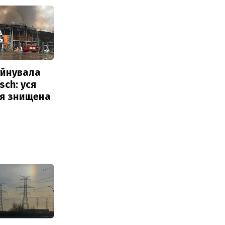
уйнувала
sch: уся
ія знищена