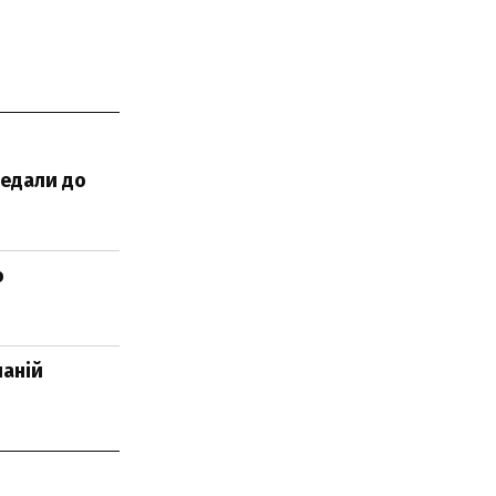
редали до
о
паній