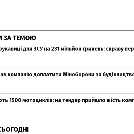
И ЗА ТЕМОЮ
рукавиці для ЗСУ на 231 мільйон гривень: справу пе
зав компанію доплатити Міноборони за будівництв
ть 1500 мотоциклів: на тендер прийшло шість ком
СЬОГОДНІ