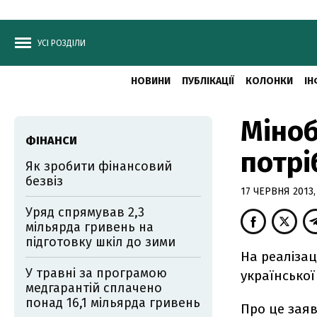
УСІ РОЗДІЛИ
НОВИНИ
ПУБЛІКАЦІЇ
КОЛОНКИ
ІН
Міноб
ФІНАНСИ
потрі
Як зробити фінансовий
безвіз
17 ЧЕРВНЯ 2013,
Уряд спрямував 2,3
мільярда гривень на
підготовку шкіл до зими
На реаліза
У травні за програмою
української
медгарантій сплачено
понад 16,1 мільярда гривень
Про це зая