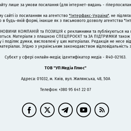
айту лише за умови посилання (для інтернет-видань - гіперпосиланн
му сайті із посиланням на агентство
"Інтерфакс-Україна"
, не підля
 будь-якій формі, інакше як з письмового дозволу агентства "Ін
НОВИНИ КОМПАНІЙ та ПОЗИЦІЯ є рекламними та публікуються на п
туються. Матеріали з плашкою СПЕЦПРОЄКТ та ЗА ПІДТРИМКИ також
 і поділяє думки, висловлені у цих матеріалах. Редакція не несе ві
атеріалах. Згідно з українським законодавством відповідальність 
Cубєкт у сфері онлайн-медіа; ідентифікатор медіа - R40-02163.
ТОВ "УП Медіа Плюс"
Адреса: 01032, м. Київ, вул. Жилянська, 48, 50А
Телефон: +380 95 641 22 07