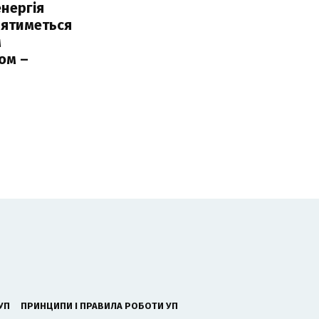
нергія
лятиметься
м
ом –
ь
УП
ПРИНЦИПИ І ПРАВИЛА РОБОТИ УП