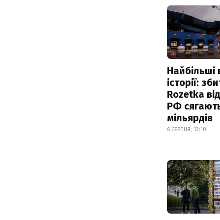
Найбільші 
історії: зб
Rozetka від
РФ сягают
мільярдів
6 СЕРПНЯ, 12:10