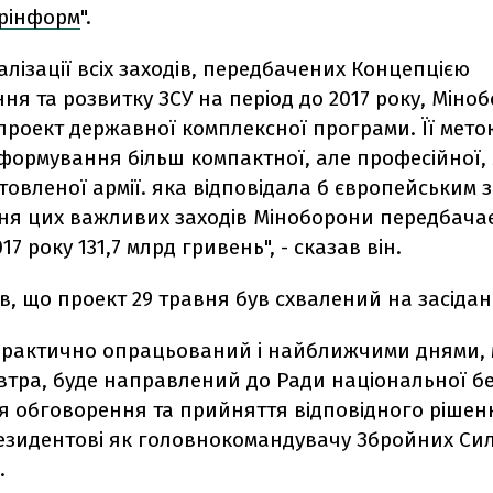
рінформ
".
алізації всіх заходів, передбачених Концепцією
я та розвитку ЗСУ на період до 2017 року, Міно
проект державної комплексної програми. Її мето
ормування більш компактної, але професійної, 
товленої армії. яка відповідала б європейським 
ня цих важливих заходів Міноборони передбача
17 року 131,7 млрд гривень", - сказав він.
, що проект 29 травня був схвалений на засіданн
практично опрацьований і найближчими днями,
втра, буде направлений до Ради національної бе
я обговорення та прийняття відповідного рішен
езидентові як головнокомандувачу Збройних Сил"
.