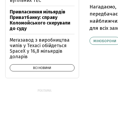
вугільних ТЕС
Нагадаємо,
Привласнення мільярдів
передбачає 
Приватбанку: справу
найближчих 
Коломойського скерували
для всіх за
до суду
Мегазавод з виробництва
МІНОБОРОНИ
чипів у Техасі обійдеться
SpaceX у 16,8 мільярдів
доларів
ВСІ НОВИНИ
РЕКЛАМА: