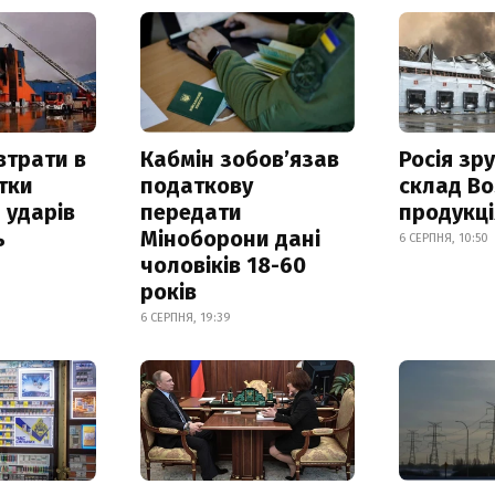
втрати в
Кабмін зобовʼязав
Росія зр
итки
податкову
склад Bo
 ударів
передати
продукц
ь
Міноборони дані
6 СЕРПНЯ, 10:50
чоловіків 18-60
років
6 СЕРПНЯ, 19:39