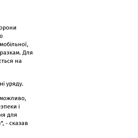
борони
ю
мобільної,
зразкам. Для
ється на
і уряду.
 можливо,
зпеки і
ня для
, - сказав