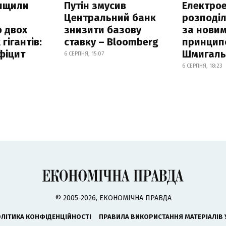
нищили
Путін змусив
Електрое
Центральний банк
розподі
 двох
знизити базову
за нови
гігантів:
ставку – Bloomberg
принцип
фіцит
Шмигал
6 СЕРПНЯ, 15:07
6 СЕРПНЯ, 18:23
© 2005-2026, ЕКОНОМІЧНА ПРАВДА
ЛІТИКА КОНФІДЕНЦІЙНОСТІ
ПРАВИЛА ВИКОРИСТАННЯ МАТЕРІАЛІВ 