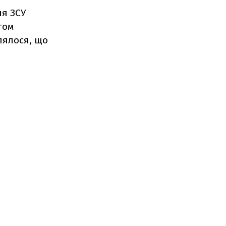
я ЗСУ
гом
млялося, що