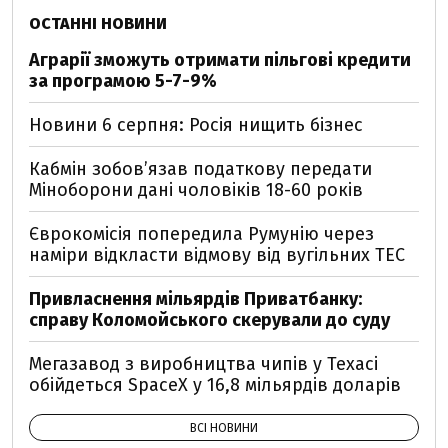
ОСТАННІ НОВИНИ
Аграрії зможуть отримати пільгові кредити
за програмою 5-7-9%
Новини 6 серпня: Росія нищить бізнес
Кабмін зобовʼязав податкову передати
Міноборони дані чоловіків 18-60 років
Єврокомісія попередила Румунію через
наміри відкласти відмову від вугільних ТЕС
Привласнення мільярдів Приватбанку:
справу Коломойського скерували до суду
Мегазавод з виробництва чипів у Техасі
обійдеться SpaceX у 16,8 мільярдів доларів
ВСІ НОВИНИ