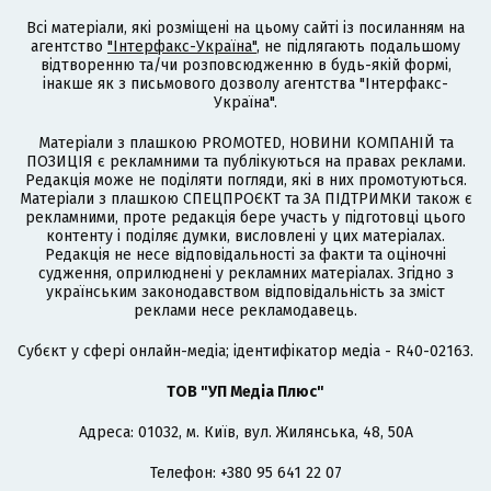
Всі матеріали, які розміщені на цьому сайті із посиланням на
агентство
"Інтерфакс-Україна"
, не підлягають подальшому
відтворенню та/чи розповсюдженню в будь-якій формі,
інакше як з письмового дозволу агентства "Інтерфакс-
Україна".
Матеріали з плашкою PROMOTED, НОВИНИ КОМПАНІЙ та
ПОЗИЦІЯ є рекламними та публікуються на правах реклами.
Редакція може не поділяти погляди, які в них промотуються.
Матеріали з плашкою СПЕЦПРОЄКТ та ЗА ПІДТРИМКИ також є
рекламними, проте редакція бере участь у підготовці цього
контенту і поділяє думки, висловлені у цих матеріалах.
Редакція не несе відповідальності за факти та оціночні
судження, оприлюднені у рекламних матеріалах. Згідно з
українським законодавством відповідальність за зміст
реклами несе рекламодавець.
Cубєкт у сфері онлайн-медіа; ідентифікатор медіа - R40-02163.
ТОВ "УП Медіа Плюс"
Адреса: 01032, м. Київ, вул. Жилянська, 48, 50А
Телефон: +380 95 641 22 07