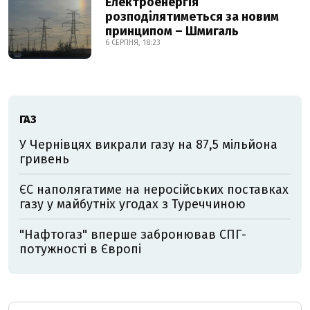
Електроенергія
розподілятиметься за новим
принципом – Шмигаль
6 СЕРПНЯ, 18:23
ГАЗ
У Чернівцях викрали газу на 87,5 мільйона
гривень
ЄС наполягатиме на неросійських поставках
газу у майбутніх угодах з Туреччиною
"Нафтогаз" вперше забронював СПГ-
потужності в Європі