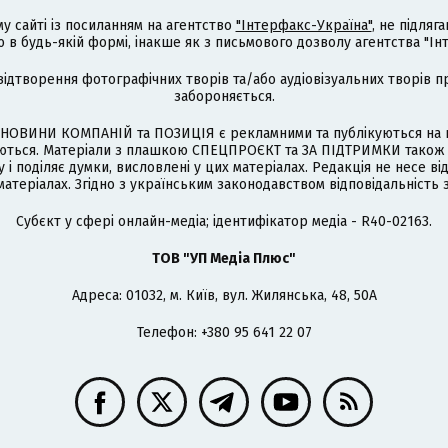
му сайті із посиланням на агентство
"Інтерфакс-Україна"
, не підля
 будь-якій формі, інакше як з письмового дозволу агентства "Ін
відтворення фотографічних творів та/або аудіовізуальних творів п
забороняється.
НОВИНИ КОМПАНІЙ та ПОЗИЦІЯ є рекламними та публікуються на п
туються. Матеріали з плашкою СПЕЦПРОЄКТ та ЗА ПІДТРИМКИ також
 і поділяє думки, висловлені у цих матеріалах. Редакція не несе ві
атеріалах. Згідно з українським законодавством відповідальність 
Cубєкт у сфері онлайн-медіа; ідентифікатор медіа - R40-02163.
ТОВ "УП Медіа Плюс"
Адреса: 01032, м. Київ, вул. Жилянська, 48, 50А
Телефон: +380 95 641 22 07