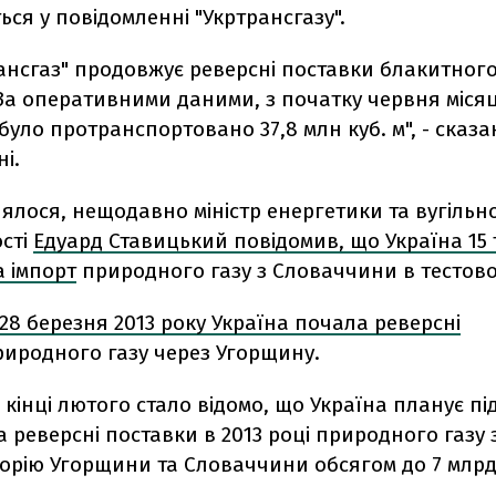
ься у повідомленні "Укртрансгазу".
ансгаз" продовжує реверсні поставки блакитног
За оперативними даними, з початку червня місяц
було протранспортовано 37,8 млн куб. м", - сказа
і.
ялося, нещодавно міністр енергетики та вугільн
сті
Едуард Ставицький повідомив, що Україна 15 
а імпорт
природного газу з Словаччини в тестово
28 березня 2013 року Україна почала реверсні
иродного газу через Угорщину.
в кінці лютого стало відомо, що Україна планує п
 реверсні поставки в 2013 році природного газу
торію Угорщини та Словаччини обсягом до 7 млр