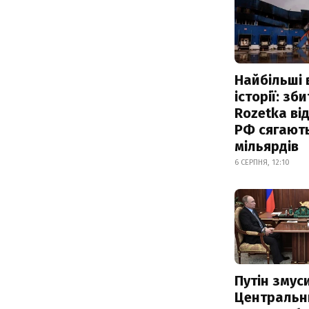
Найбільші 
історії: зб
Rozetka від
РФ сягают
мільярдів
6 СЕРПНЯ, 12:10
Путін змус
Центральн