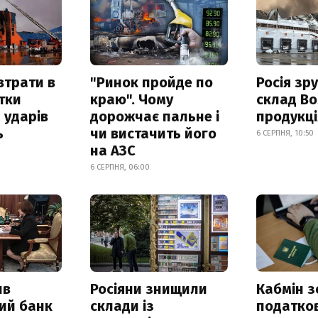
втрати в
"Ринок пройде по
Росія зр
итки
краю". Чому
склад Bo
 ударів
дорожчає пальне і
продукц
ь
чи вистачить його
6 СЕРПНЯ, 10:50
на АЗС
6 СЕРПНЯ, 06:00
ив
Росіяни знищили
Кабмін з
ий банк
склади із
податко