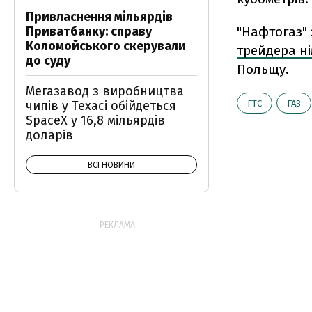
Привласнення мільярдів
Приватбанку: справу
"Нафтогаз" 
Коломойського скерували
трейдера ні
до суду
Польщу.
Мегазавод з виробництва
чипів у Техасі обійдеться
ГТС
ГАЗ
SpaceX у 16,8 мільярдів
доларів
ВСІ НОВИНИ
РЕКЛАМА: