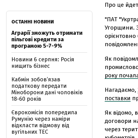
Про це йдет
"ПАТ "Укртр
ОСТАННІ НОВИНИ
Угорщини. 
Аграрії зможуть отримати
орієнтовно 
пільгові кредити за
повідомленн
програмою 5-7-9%
Як повідомл
Новини 6 серпня: Росія
нищить бізнес
промислово
року почал
Кабмін зобовʼязав
податкову передати
Нагадаємо,
Міноборони дані чоловіків
поставки
пр
18-60 років
Єврокомісія попередила
Як відомо, 
Румунію через наміри
договори на
відкласти відмову від
через тери
вугільних ТЕС
кубометрів.