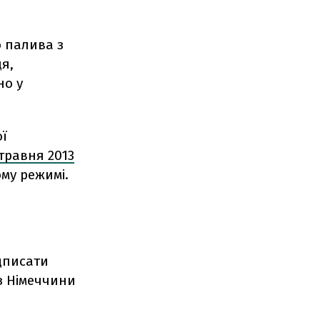
о палива з
я,
но у
ої
травня 2013
му режимі.
ідписати
 з Німеччини
д