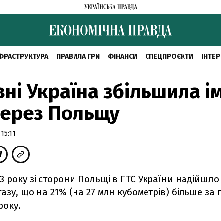
ФРАСТРУКТУРА
ПРАВИЛА ГРИ
ФІНАНСИ
СПЕЦПРОЄКТИ
ІНТЕР
вні Україна збільшила і
через Польщу
15:11
13 року зі сторони Польщі в ГТС України надійшло
газу, що на 21% (на 27 млн кубометрів) більше за
року.