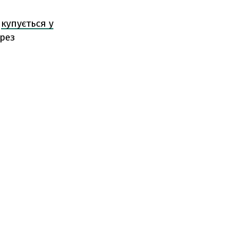
о
купується у
ерез