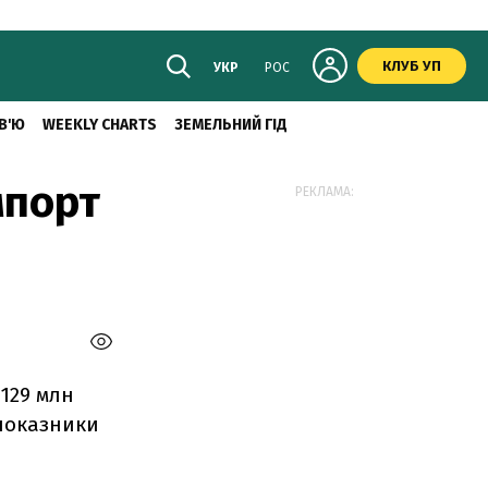
КЛУБ УП
УКР
РОС
В'Ю
WEEKLY CHARTS
ЗЕМЕЛЬНИЙ ГІД
мпорт
РЕКЛАМА:
 129 млн
 показники