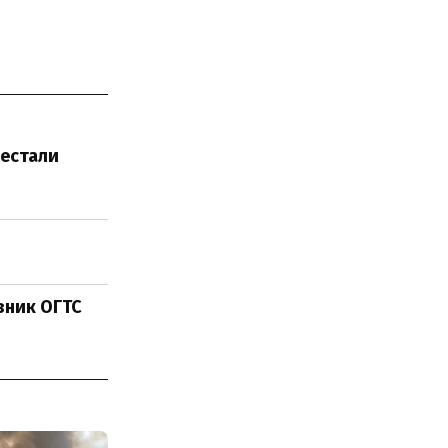
рестали
івник ОГТС