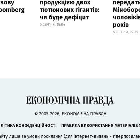
азову
продукцією двох
передат
loomberg
тютюнових гігантів:
Мінобор
чи буде дефіцит
чоловікі
років
6 СЕРПНЯ, 18:04
6 СЕРПНЯ, 19:39
© 2005-2026, ЕКОНОМІЧНА ПРАВДА
ЛІТИКА КОНФІДЕНЦІЙНОСТІ
ПРАВИЛА ВИКОРИСТАННЯ МАТЕРІАЛІВ 
айту лише за умови посилання (для інтернет-видань - гіперпосиланн