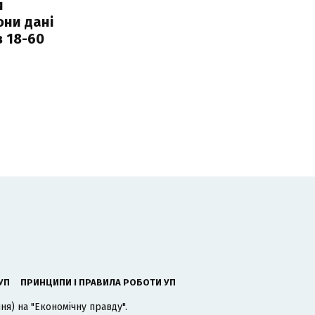
и
они дані
в 18-60
УП
ПРИНЦИПИ І ПРАВИЛА РОБОТИ УП
я) на "Економічну правду".