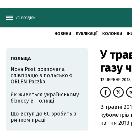
УСІ РОЗДІЛИ
НОВИНИ
ПУБЛІКАЦІЇ
КОЛОНКИ
ІН
У тра
ПОЛЬЩА
газу 
Nova Post розпочала
співпрацю з польською
12 ЧЕРВНЯ 2013, 
ORLEN Paczka
Як живеться українському
бізнесу в Польщі
В травні 20
Що вступ до ЄС зробить з
кубометрів 
ринком праці
квітня 2013 