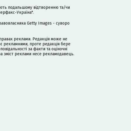
гають подальшому відтворенню та/чи
терфакс-Україна".
равовласника Getty Images - суворо
равах реклами. Редакція може не
 є рекламними, проте редакція бере
дповідальності за факти та оціночні
за зміст реклами несе рекламодавець.