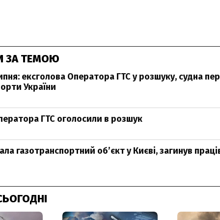
И ЗА ТЕМОЮ
ипня: ексголова Оператора ГТС у розшуку, судна пе
порти України
ператора ГТС оголосили в розшук
ала газотранспортний об’єкт у Києві, загинув прац
СЬОГОДНІ