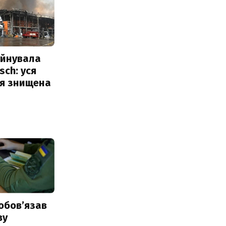
уйнувала
sch: уся
ія знищена
обовʼязав
ву