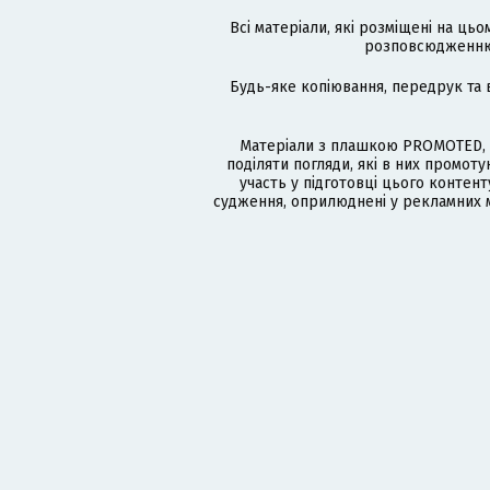
Всі матеріали, які розміщені на цьо
розповсюдженню в
Будь-яке копіювання, передрук та 
Матеріали з плашкою PROMOTED, 
поділяти погляди, які в них промо
участь у підготовці цього контенту
судження, оприлюднені у рекламних м