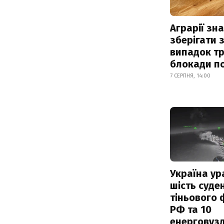
Аграрії зн
зберігати 
випадок т
блокади по
7 СЕРПНЯ, 14:00
Україна ур
шість суде
тіньового 
РФ та 10
енерговузл