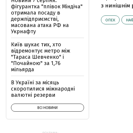
Новини 7 серпня:
з нинішнім 
фігурантка "плівок Міндіча"
отримала посаду в
держпідприємстві,
ОПЕК
НАФ
масована атака РФ на
Укрнафту
Київ шукає тих, хто
відремонтує метро між
"Тараса Шевченко" і
"Почайною" за 1,76
мільярда
В Україні за місяць
скоротилися міжнародні
валютні резерви
ВСІ НОВИНИ