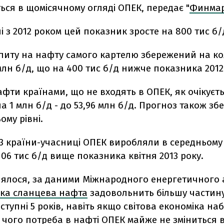
ься в щомісячному огляді ОПЕК, передає "
Финмар
і з 2012 роком цей показник зросте на 800 тис б/
питу на нафту самого картелю збережений на к
8 млн б/д, що на 400 тис б/д нижче показника 2012
фти країнами, що не входять в ОПЕК, як очікуєть
 на 1 млн б/д - до 53,96 млн б/д. Прогноз також з
му рівні.
13 країни-учасниці ОПЕК виробляли в середньому 
106 тис б/д вище показника квітня 2013 року.
лялося, за даними Міжнародного енергетичного 
ка сланцева нафта
задовольнить більшу частин
ступні 5 років, навіть якщо світова економіка наб
і чого потреба в нафті ОПЕК майже не зміниться 