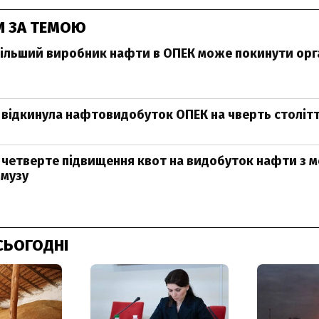
И ЗА ТЕМОЮ
ільший виробник нафти в ОПЕК може покинути орг
ні відкинула нафтовидобуток ОПЕК на чверть століт
 четверте підвищення квот на видобуток нафти з 
рмузу
СЬОГОДНІ