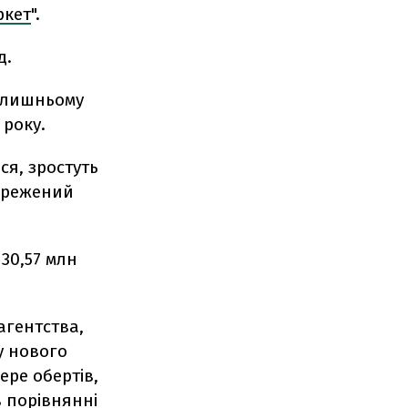
кет
".
д.
олишньому
 року.
ся, зростуть
бережений
30,57 млн
агентства,
у нового
ере обертів,
в порівнянні