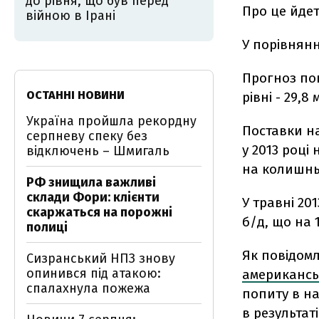
до рівня, що був перед
Про це йдет
війною в Ірані
У порівнянн
Прогноз по
ОСТАННІ НОВИНИ
рівні - 29,
Україна пройшла рекордну
Поставки на
серпневу спеку без
у 2013 році
відключень – Шмигаль
на колишньо
РФ знищила важливі
склади Фори: клієнти
У травні 20
скаржаться на порожні
б/д, що на 
полиці
Як повідом
Сизранський НПЗ знову
опинився під атакою:
американсь
спалахнула пожежа
попиту в на
в результат