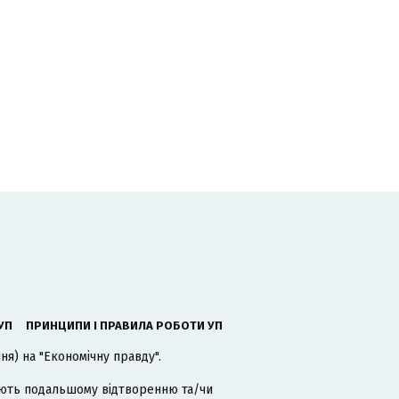
УП
ПРИНЦИПИ І ПРАВИЛА РОБОТИ УП
я) на "Економічну правду".
гають подальшому відтворенню та/чи