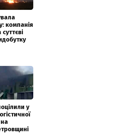
увала
: компанія
 суттєві
идобутку
поцілили у
огістичної
 на
етровщині