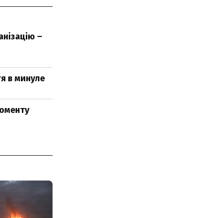
анізацію –
тя в минуле
моменту