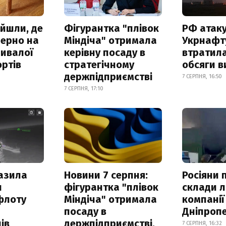
айшли, де
Фігурантка "плівок
РФ атак
зерно на
Міндіча" отримала
Укрнафту
ривалої
керівну посаду в
втратила
ртів
стратегічному
обсяги в
держпідприємстві
7 СЕРПНЯ, 16:50
7 СЕРПНЯ, 17:10
азила
Новини 7 серпня:
Росіяни 
н
фігурантка "плівок
склади л
флоту
Міндіча" отримала
компанії
посаду в
Дніпроп
ів
держпідприємстві,
7 СЕРПНЯ, 16:32