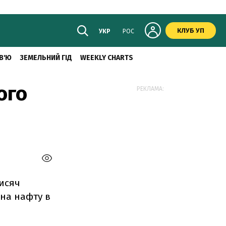
КЛУБ УП
УКР
РОС
В'Ю
ЗЕМЕЛЬНИЙ ГІД
WEEKLY CHARTS
ого
РЕКЛАМА:
тисяч
 на нафту в