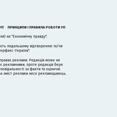
УП
ПРИНЦИПИ І ПРАВИЛА РОБОТИ УП
я) на "Економічну правду".
гають подальшому відтворенню та/чи
терфакс-Україна".
равах реклами. Редакція може не
 є рекламними, проте редакція бере
дповідальності за факти та оціночні
за зміст реклами несе рекламодавець.