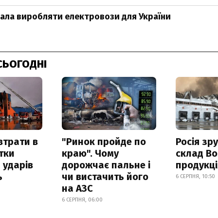
ала виробляти електровози для України
СЬОГОДНІ
втрати в
"Ринок пройде по
Росія зр
итки
краю". Чому
склад Bo
 ударів
дорожчає пальне і
продукц
ь
чи вистачить його
6 СЕРПНЯ, 10:50
на АЗС
6 СЕРПНЯ, 06:00