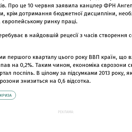
ів. Про це 10 червня заявила канцлер ФРН Анге
ми, крім дотримання бюджетної дисципліни, необ
 європейському ринку праці.
ребуває в найдовшій рецесії з часів створення с
ми першого кварталу цього року ВВП країн, що в
впав на 0,2%. Таким чином, економіка єврозони 
тал поспіль. В цілому за підсумками 2013 року, я
розони знизиться на 0,6 відсотка.
КРИЗА
РЕКЛАМА: