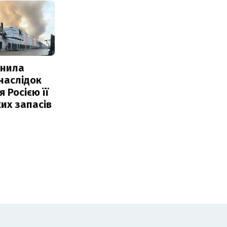
інила
наслідок
 Росією її
их запасів