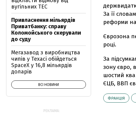
відкласти відмову від
держвидатк
вугільних ТЕС
За її слова
Привласнення мільярдів
реформи на
Приватбанку: справу
Коломойського скерували
Єврозона пе
до суду
році.
Мегазавод з виробництва
За підсумка
чипів у Техасі обійдеться
SpaceX у 16,8 мільярдів
зону євро, 
доларів
шостий квар
ЄЦБ, ВВП єв
ВСІ НОВИНИ
ФРАНЦІЯ
РЕКЛАМА: