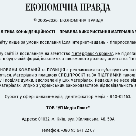
© 2005-2026, ЕКОНОМІЧНА ПРАВДА
ЛІТИКА КОНФІДЕНЦІЙНОСТІ
ПРАВИЛА ВИКОРИСТАННЯ МАТЕРІАЛІВ 
айту лише за умови посилання (для інтернет-видань - гіперпосиланн
му сайті із посиланням на агентство
"Інтерфакс-Україна"
, не підля
 будь-якій формі, інакше як з письмового дозволу агентства "Ін
НОВИНИ КОМПАНІЙ та ПОЗИЦІЯ є рекламними та публікуються на п
туються. Матеріали з плашкою СПЕЦПРОЄКТ та ЗА ПІДТРИМКИ також
 і поділяє думки, висловлені у цих матеріалах. Редакція не несе ві
атеріалах. Згідно з українським законодавством відповідальність 
Cубєкт у сфері онлайн-медіа; ідентифікатор медіа - R40-02163.
ТОВ "УП Медіа Плюс"
Адреса: 01032, м. Київ, вул. Жилянська, 48, 50А
Телефон: +380 95 641 22 07