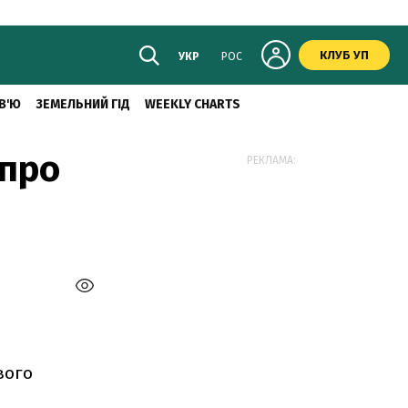
КЛУБ УП
УКР
РОС
В'Ю
ЗЕМЕЛЬНИЙ ГІД
WEEKLY CHARTS
 про
РЕКЛАМА:
вого