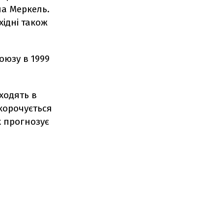
ла Меркель.
хідні також
оюзу в 1999
ходять в
скорочується
к прогнозує