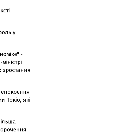
ксті
роль у
оміке" -
міністрі
: зростання
непокоєння
и Токіо, які
більша
скорочення