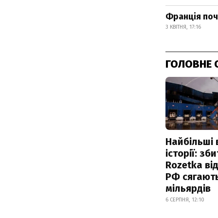
Франція поч
3 КВІТНЯ, 17:16
ГОЛОВНЕ 
Найбільші 
історії: зб
Rozetka від
РФ сягают
мільярдів
6 СЕРПНЯ, 12:10