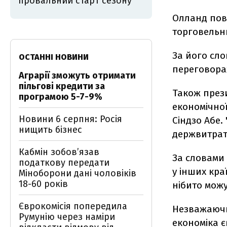
провальний старт сезону
Олланд пові
торговельни
За його сл
ОСТАННІ НОВИНИ
переговорах
Аграрії зможуть отримати
пільгові кредити за
Також прези
програмою 5-7-9%
економічної
Новини 6 серпня: Росія
Сіндзо Абе.
нищить бізнес
держвитрат,
Кабмін зобовʼязав
За словами
податкову передати
у інших кра
Міноборони дані чоловіків
18-60 років
нібито можу
Єврокомісія попередила
Незважаючи
Румунію через наміри
економіка 