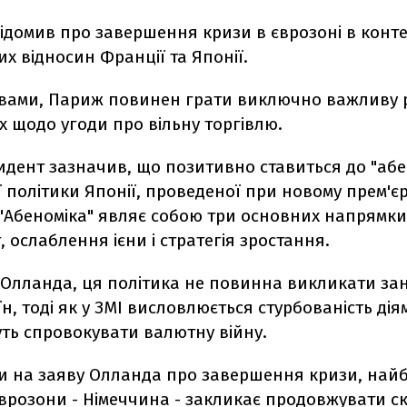
домив про завершення кризи в єврозоні в конте
х відносин Франції та Японії.
овами, Париж повинен грати виключно важливу 
 щодо угоди про вільну торгівлю.
дент зазначив, що позитивно ставиться до "абен
 політики Японії, проведеної при новому прем'єр-
 "Абеноміка" являє собою три основних напрямки
 ослаблення ієни і стратегія зростання.
 Олланда, ця політика не повинна викликати за
їн, тоді як у ЗМІ висловлюється стурбованість діям
ть спровокувати валютну війну.
 на заяву Олланда про завершення кризи, най
єврозони - Німеччина - закликає продовжувати 