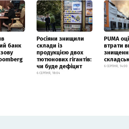
ив
Росіяни знищили
PUMA оц
ий банк
склади із
втрати в
азову
продукцією двох
знищення
loomberg
тютюнових гігантів:
складськ
чи буде дефіцит
6 СЕРПНЯ, 14:00
6 СЕРПНЯ, 18:04