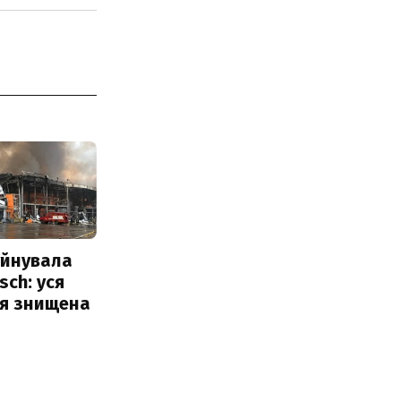
уйнувала
sch: уся
ія знищена