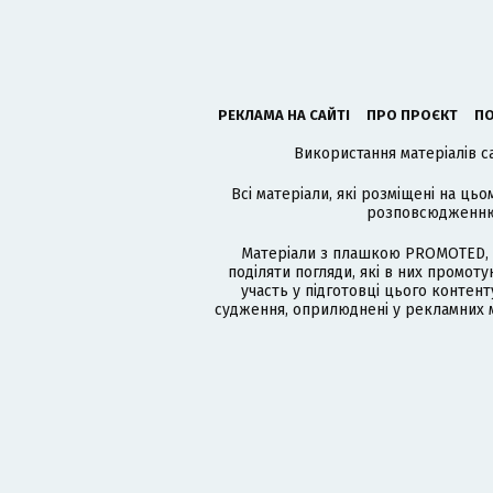
РЕКЛАМА НА САЙТІ
ПРО ПРОЄКТ
ПО
Використання матеріалів с
Всі матеріали, які розміщені на цьо
розповсюдженню в
Матеріали з плашкою PROMOTED, 
поділяти погляди, які в них промо
участь у підготовці цього контенту
судження, оприлюднені у рекламних м