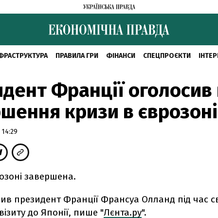
ФРАСТРУКТУРА
ПРАВИЛА ГРИ
ФІНАНСИ
СПЕЦПРОЄКТИ
ІНТЕР
дент Франції оголосив
шення кризи в єврозоні
 14:29
озоні завершена.
вив президент Франції Франсуа Олланд під час с
візиту до Японії, пише "
Лєнта.ру
".