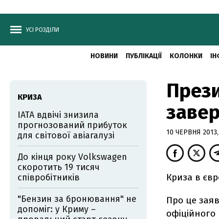
УСІ РОЗДІЛИ
НОВИНИ
ПУБЛІКАЦІЇ
КОЛОНКИ
ІН
Прези
КРИЗА
завер
IATA вдвічі знизила
прогнозований прибуток
10 ЧЕРВНЯ 2013,
для світової авіагалузі
До кінця року Volkswagen
скоротить 19 тисяч
Криза в євр
співробітників
"Бензин за бронювання" не
Про це зая
допоміг: у Криму –
офіційного 