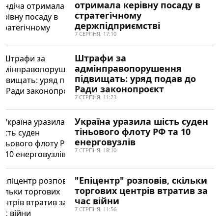
отримала керівну посаду в
стратегічному
держпідприємстві
7 СЕРПНЯ, 17:10
Штрафи за
адмінправопорушення
підвищать: уряд подав до
Ради законопроєкт
7 СЕРПНЯ, 11:23
Україна уразила шість суден
тіньового флоту РФ та 10
енерговузлів
7 СЕРПНЯ, 18:10
"Епіцентр" розповів, скільки
торгових центрів втратив за
час війни
7 СЕРПНЯ, 11:56