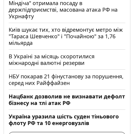
Міндіча" отримала посаду в
держпідприємстві, масована атака РФ на
Укрнафту
Київ шукає тих, хто відремонтує метро між
"Тараса Шевченко" і "Почайною" за 1,76
мільярда
В Україні за місяць скоротилися
міжнародні валютні резерви
НБУ покарав 21 фінустанову за порушення,
серед них Райффайзен
Нацбанк дозволив не визнавати дефолт
бізнесу на тлі атак РФ
Україна уразила шість суден тіньового
флоту РФ та 10 енерговузлів