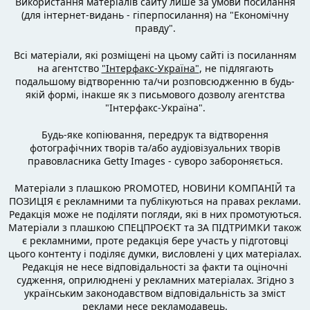
Використання матеріалів сайту лише за умови посилання
(для інтернет-видань - гіперпосилання) на "Економічну
правду".
Всі матеріали, які розміщені на цьому сайті із посиланням
на агентство
"Інтерфакс-Україна"
, не підлягають
подальшому відтворенню та/чи розповсюдженню в будь-
якій формі, інакше як з письмового дозволу агентства
"Інтерфакс-Україна".
Будь-яке копіювання, передрук та відтворення
фотографічних творів та/або аудіовізуальних творів
правовласника Getty Images - суворо забороняється.
Матеріали з плашкою PROMOTED, НОВИНИ КОМПАНІЙ та
ПОЗИЦІЯ є рекламними та публікуються на правах реклами.
Редакція може не поділяти погляди, які в них промотуються.
Матеріали з плашкою СПЕЦПРОЄКТ та ЗА ПІДТРИМКИ також
є рекламними, проте редакція бере участь у підготовці
цього контенту і поділяє думки, висловлені у цих матеріалах.
Редакція не несе відповідальності за факти та оціночні
судження, оприлюднені у рекламних матеріалах. Згідно з
українським законодавством відповідальність за зміст
реклами несе рекламодавець.