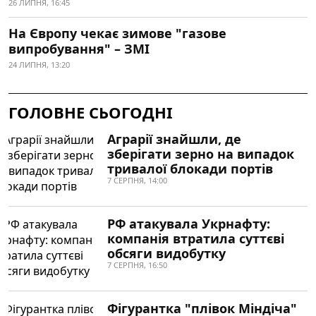
26 ЛИПНЯ, 16:45
На Європу чекає зимове "газове
випробування" – ЗМІ
24 ЛИПНЯ, 13:20
ГОЛОВНЕ СЬОГОДНІ
Аграрії знайшли, де
зберігати зерно на випадок
тривалої блокади портів
7 СЕРПНЯ, 14:00
РФ атакувала Укрнафту:
компанія втратила суттєві
обсяги видобутку
7 СЕРПНЯ, 16:50
Фігурантка "плівок Міндіча"