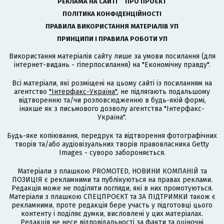
РЕКЛАМА НА САЙТІ
ПРО ПРОЄКТ
ПОЛІТИКА КОНФІДЕНЦІЙНОСТІ
ПРАВИЛА ВИКОРИСТАННЯ МАТЕРІАЛІВ УП
ПРИНЦИПИ І ПРАВИЛА РОБОТИ УП
Використання матеріалів сайту лише за умови посилання (для
інтернет-видань - гіперпосилання) на "Економічну правду".
Всі матеріали, які розміщені на цьому сайті із посиланням на
агентство
"Інтерфакс-Україна"
, не підлягають подальшому
відтворенню та/чи розповсюдженню в будь-якій формі,
інакше як з письмового дозволу агентства "Інтерфакс-
Україна".
Будь-яке копіювання, передрук та відтворення фотографічних
творів та/або аудіовізуальних творів правовласника Getty
Images - суворо забороняється.
Матеріали з плашкою PROMOTED, НОВИНИ КОМПАНІЙ та
ПОЗИЦІЯ є рекламними та публікуються на правах реклами.
Редакція може не поділяти погляди, які в них промотуються.
Матеріали з плашкою СПЕЦПРОЄКТ та ЗА ПІДТРИМКИ також є
рекламними, проте редакція бере участь у підготовці цього
контенту і поділяє думки, висловлені у цих матеріалах.
Редакція не несе відповідальності за факти та оціночні