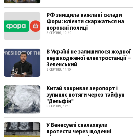
РФ знищила важливі склади
Фори: клієнти скаржаться на
порожні полиці
8 СЕРПНЯ, 10:40
В Україні не залишилося жодної
неушкодженої електростанції –
Зеленський
8 СЕРПНЯ, 14:10
Китай закриває аеропорт і
зупиняє потяги через тайфун
"Дельфін"
8 СЕРПНЯ, 17:10
У Венесуелі спалахнули
протести через щоденні