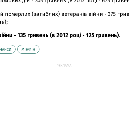
ойових дій - 745 гривень (в 2012 році - 675 гривен
ей померлих (загиблих) ветеранів війни - 375 грив
ь);
ійни - 135 гривень (в 2012 році - 125 гривень)
.
НАНСИ
МІНФІН
РЕКЛАМА: