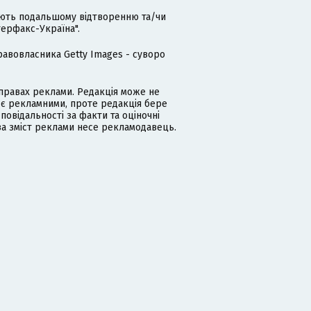
гають подальшому відтворенню та/чи
терфакс-Україна".
равовласника Getty Images - суворо
равах реклами. Редакція може не
 є рекламними, проте редакція бере
дповідальності за факти та оціночні
за зміст реклами несе рекламодавець.