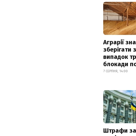
Аграрії зн
зберігати 
випадок т
блокади по
7 СЕРПНЯ, 14:00
Штрафи з