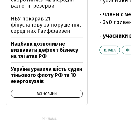
- учасники б
валютні резерви
- члени сім
НБУ покарав 21
- 340 гривен
фінустанову за порушення,
серед них Райффайзен
-
учасники в
Нацбанк дозволив не
визнавати дефолт бізнесу
ВЛАДА
ФІ
на тлі атак РФ
Україна уразила шість суден
тіньового флоту РФ та 10
енерговузлів
ВСІ НОВИНИ
РЕКЛАМА: