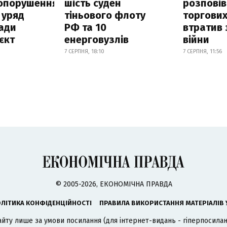
опорушення
шість суден
розповів
 уряд
тіньового флоту
торгових
ади
РФ та 10
втратив 
єкт
енерговузлів
війни
7 СЕРПНЯ, 18:10
7 СЕРПНЯ, 11:56
© 2005-2026, ЕКОНОМІЧНА ПРАВДА
ЛІТИКА КОНФІДЕНЦІЙНОСТІ
ПРАВИЛА ВИКОРИСТАННЯ МАТЕРІАЛІВ 
айту лише за умови посилання (для інтернет-видань - гіперпосиланн