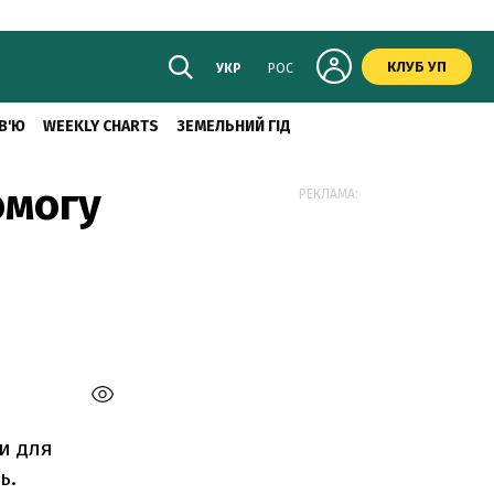
КЛУБ УП
УКР
РОС
В'Ю
WEEKLY CHARTS
ЗЕМЕЛЬНИЙ ГІД
омогу
РЕКЛАМА:
и для
ь.