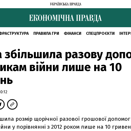
ФРАСТРУКТУРА
ПРАВИЛА ГРИ
ФІНАНСИ
СПЕЦПРОЄКТИ
ІНТЕР
 збільшила разову доп
икам війни лише на 10
ень
0:12
ьшила розмір щорічної разової грошової допомог
ійни у порівнянні з 2012 роком лише на 10 гривен