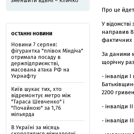
зменшити вдвічі – Кличко
Про це йдет
У відомстві
направив 82
ОСТАННІ НОВИНИ
фактичних в
Новини 7 серпня:
фігурантка "плівок Міндіча"
За даними 
отримала посаду в
щорічну раз
держпідприємстві,
масована атака РФ на
Укрнафту
- інваліди 
Батьківщино
Київ шукає тих, хто
2200 гривен
відремонтує метро між
"Тараса Шевченко" і
- інваліди І
"Почайною" за 1,76
мільярда
- інваліди І
В Україні за місяць
скоротилися міжнародні