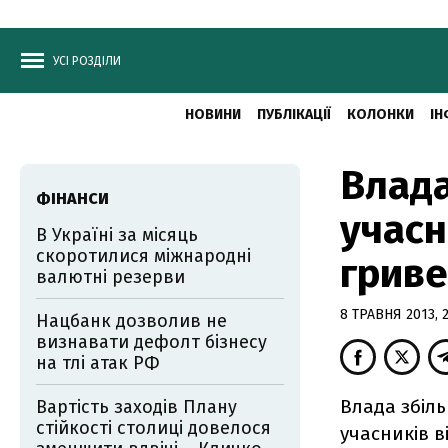
УСІ РОЗДІЛИ
НОВИНИ
ПУБЛІКАЦІЇ
КОЛОНКИ
ІН
Влада
ФІНАНСИ
учасн
В Україні за місяць
скоротилися міжнародні
грив
валютні резерви
8 ТРАВНЯ 2013, 2
Нацбанк дозволив не
визнавати дефолт бізнесу
на тлі атак РФ
Влада збіл
Вартість заходів Плану
стійкості столиці довелося
учасників в