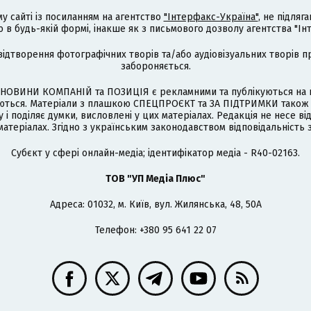
му сайті із посиланням на агентство
"Інтерфакс-Україна"
, не підля
 будь-якій формі, інакше як з письмового дозволу агентства "Ін
відтворення фотографічних творів та/або аудіовізуальних творів п
забороняється.
НОВИНИ КОМПАНІЙ та ПОЗИЦІЯ є рекламними та публікуються на п
туються. Матеріали з плашкою СПЕЦПРОЄКТ та ЗА ПІДТРИМКИ також
 і поділяє думки, висловлені у цих матеріалах. Редакція не несе ві
атеріалах. Згідно з українським законодавством відповідальність 
Cубєкт у сфері онлайн-медіа; ідентифікатор медіа - R40-02163.
ТОВ "УП Медіа Плюс"
Адреса: 01032, м. Київ, вул. Жилянська, 48, 50А
Телефон: +380 95 641 22 07