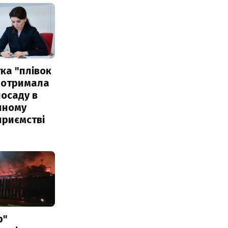
ка "плівок
 отримала
посаду в
чному
приємстві
р"