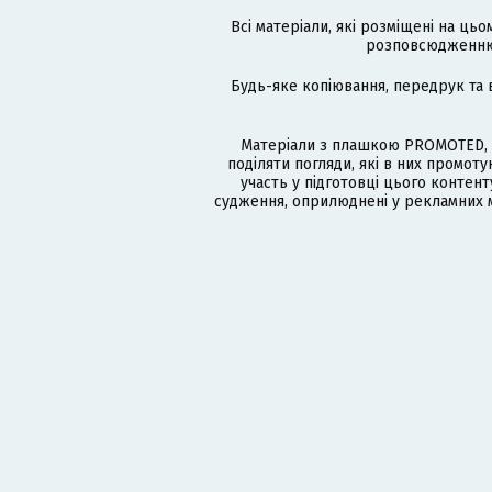
Всі матеріали, які розміщені на цьо
розповсюдженню в
Будь-яке копіювання, передрук та 
Матеріали з плашкою PROMOTED, 
поділяти погляди, які в них промо
участь у підготовці цього контенту
судження, оприлюднені у рекламних м