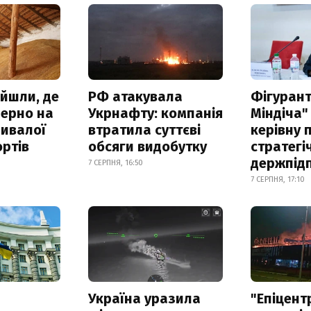
айшли, де
РФ атакувала
Фігурант
зерно на
Укрнафту: компанія
Міндіча"
ривалої
втратила суттєві
керівну 
ртів
обсяги видобутку
стратегі
держпід
7 СЕРПНЯ, 16:50
7 СЕРПНЯ, 17:10
а
Україна уразила
"Епіцент