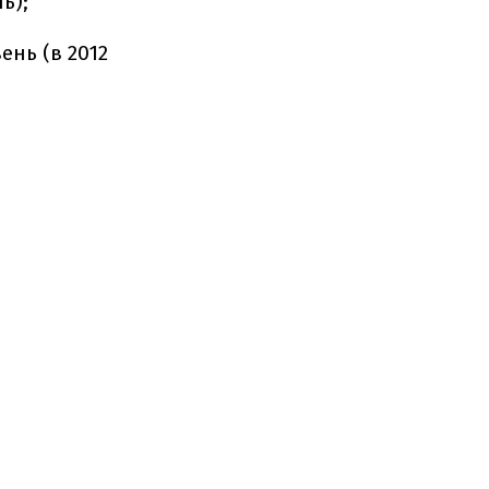
ь);
ень (в 2012