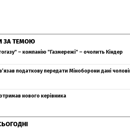
И ЗА ТЕМОЮ
огазу" – компанію "Газмережі" – очолить Кіндер
вʼязав податкову передати Міноборони дані чолові
отримав нового керівника
СЬОГОДНІ