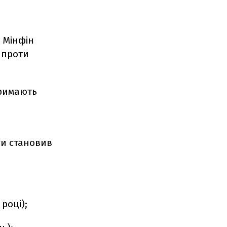
у Мінфін
 проти
тримають
ги становив
 році);