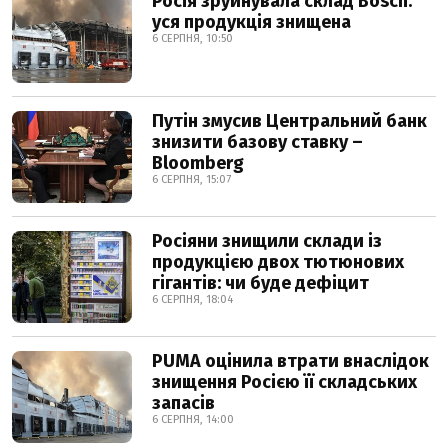
Росія зруйнувала склад Bosch:
уся продукція знищена
6 СЕРПНЯ, 10:50
Путін змусив Центральний банк
знизити базову ставку –
Bloomberg
6 СЕРПНЯ, 15:07
Росіяни знищили склади із
продукцією двох тютюнових
гігантів: чи буде дефіцит
6 СЕРПНЯ, 18:04
PUMA оцінила втрати внаслідок
знищення Росією її складських
запасів
6 СЕРПНЯ, 14:00