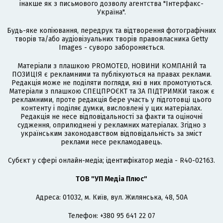
інакше як з письмового дозволу агентства "Інтерфакс-
Україна".
Будь-яке копіювання, передрук та відтворення фотографічних
творів та/або аудіовізуальних творів правовласника Getty
Images - суворо забороняється.
Матеріали з плашкою PROMOTED, НОВИНИ КОМПАНІЙ та
ПОЗИЦІЯ є рекламними та публікуються на правах реклами.
Редакція може не поділяти погляди, які в них промотуються.
Матеріали з плашкою СПЕЦПРОЄКТ та ЗА ПІДТРИМКИ також є
рекламними, проте редакція бере участь у підготовці цього
контенту і поділяє думки, висловлені у цих матеріалах.
Редакція не несе відповідальності за факти та оціночні
судження, оприлюднені у рекламних матеріалах. Згідно з
українським законодавством відповідальність за зміст
реклами несе рекламодавець.
Cубєкт у сфері онлайн-медіа; ідентифікатор медіа - R40-02163.
ТОВ "УП Медіа Плюс"
Адреса: 01032, м. Київ, вул. Жилянська, 48, 50А
Телефон: +380 95 641 22 07