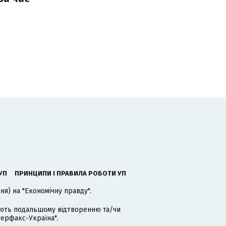
УП
ПРИНЦИПИ І ПРАВИЛА РОБОТИ УП
я) на "Економічну правду".
гають подальшому відтворенню та/чи
терфакс-Україна".