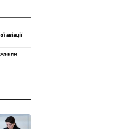
ї авіації
тренним