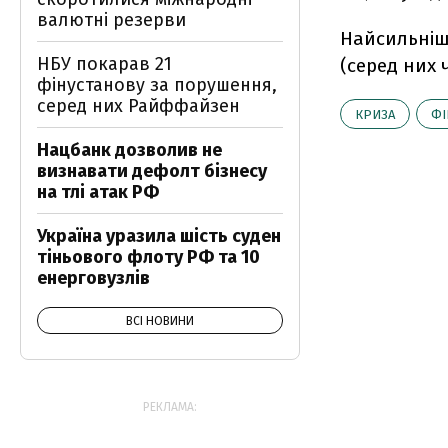
валютні резерви
Найсильніше
НБУ покарав 21
(серед них 
фінустанову за порушення,
серед них Райффайзен
КРИЗА
ФІ
Нацбанк дозволив не
визнавати дефолт бізнесу
на тлі атак РФ
Україна уразила шість суден
тіньового флоту РФ та 10
енерговузлів
ВСІ НОВИНИ
РЕКЛАМА: