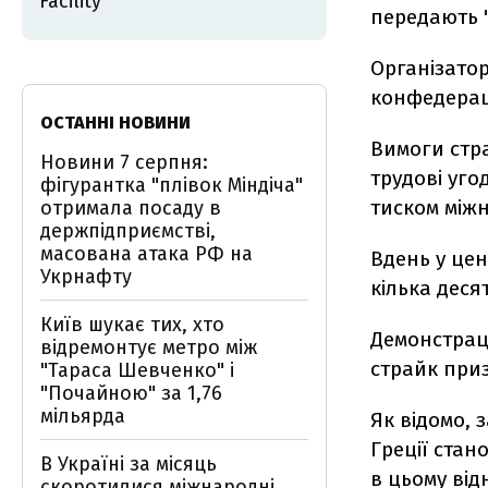
Facility
передають 
Організатор
конфедерац
ОСТАННІ НОВИНИ
Вимоги стра
Новини 7 серпня:
трудові уго
фігурантка "плівок Міндіча"
тиском між
отримала посаду в
держпідприємстві,
масована атака РФ на
Вдень у цен
Укрнафту
кілька десят
Київ шукає тих, хто
Демонстраці
відремонтує метро між
страйк приз
"Тараса Шевченко" і
"Почайною" за 1,76
мільярда
Як відомо, 
Греції ста
В Україні за місяць
в цьому від
скоротилися міжнародні