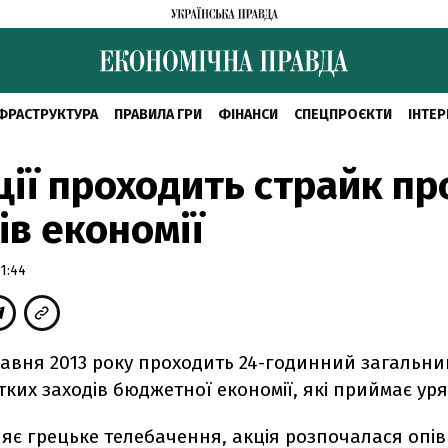
ФРАСТРУКТУРА
ПРАВИЛА ГРИ
ФІНАНСИ
СПЕЦПРОЄКТИ
ІНТЕР
ції проходить страйк пр
ів економії
1:44
травня 2013 року проходить 24-годинний загальни
ких заходів бюджетної економії, які приймає уря
яє грецьке телебачення, акція розпочалася опів