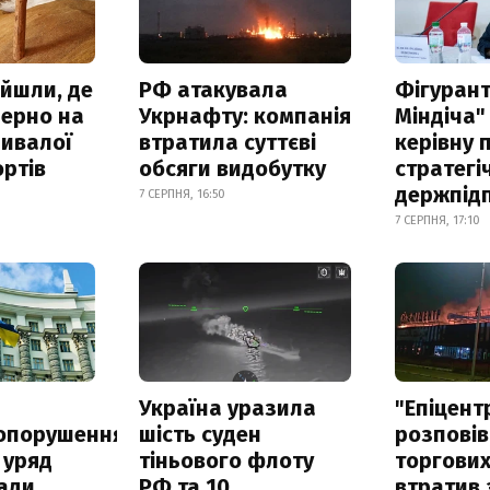
айшли, де
РФ атакувала
Фігурант
зерно на
Укрнафту: компанія
Міндіча"
ривалої
втратила суттєві
керівну 
ртів
обсяги видобутку
стратегі
держпід
7 СЕРПНЯ, 16:50
7 СЕРПНЯ, 17:10
а
Україна уразила
"Епіцент
опорушення
шість суден
розповів
 уряд
тіньового флоту
торгових
ади
РФ та 10
втратив 