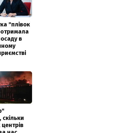
ка "плівок
 отримала
посаду в
чному
приємстві
р"
, скільки
 центрів
за час