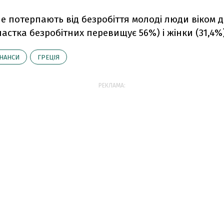
 потерпають від безробіття молоді люди віком до
частка безробітних перевищує 56%) і жінки (31,4%)
НАНСИ
ГРЕЦІЯ
РЕКЛАМА: