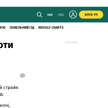
КЛУБ УП
УКР
РОС
В'Ю
ЗЕМЕЛЬНИЙ ГІД
WEEKLY CHARTS
оти
РЕКЛАМА:
й страйк
д.
ночі,