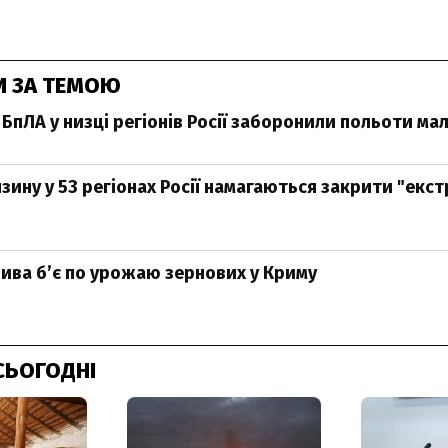
И ЗА ТЕМОЮ
БпЛА у низці регіонів Росії заборонили польоти мало
зину у 53 регіонах Росії намагаються закрити "екс
ива б’є по урожаю зернових у Криму
СЬОГОДНІ