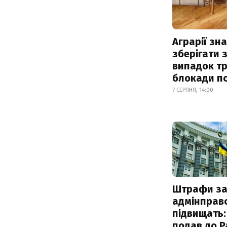
Аграрії зн
зберігати 
випадок т
блокади по
7 СЕРПНЯ, 14:00
Штрафи з
адмінправ
підвищать:
подав до Р