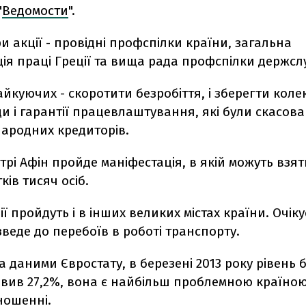
"
Ведомости
".
и акції - провідні профспілки країни, загальна
ія праці Греції та вища рада профспілки держсл
йкуючих - скоротити безробіття, і зберегти коле
ди і гарантії працевлаштування, які були скасован
народних кредиторів.
трі Афін пройде маніфестація, в якій можуть взят
ків тисяч осіб.
ї пройдуть і в інших великих містах країни. Очіку
веде до перебоїв в роботі транспорту.
за даними Євростату, в березені 2013 року рівень 
новив 27,2%, вона є найбільш проблемною країно
ношенні.