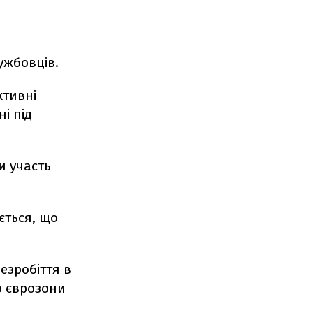
ужбовців.
ктивні
і під
и участь
ється, що
безробіття в
ю єврозони