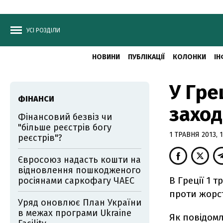
УСІ РОЗДІЛИ
НОВИНИ
ПУБЛІКАЦІЇ
КОЛОНКИ
ІН
У Гре
ФІНАНСИ
заход
Фінансовий безвіз чи
"більше реєстрів богу
1 ТРАВНЯ 2013, 1
реєстрів"?
Євросоюз надасть кошти на
відновлення пошкодженого
В Греції 1 
росіянами саркофагу ЧАЕС
проти жорст
Уряд оновлює План України
в межах програми Ukraine
Як повідомл