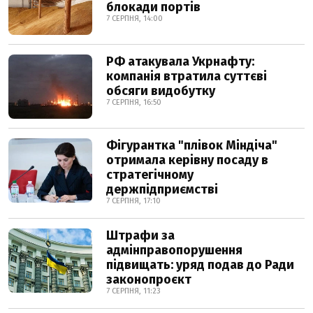
блокади портів
7 СЕРПНЯ, 14:00
РФ атакувала Укрнафту:
компанія втратила суттєві
обсяги видобутку
7 СЕРПНЯ, 16:50
Фігурантка "плівок Міндіча"
отримала керівну посаду в
стратегічному
держпідприємстві
7 СЕРПНЯ, 17:10
Штрафи за
адмінправопорушення
підвищать: уряд подав до Ради
законопроєкт
7 СЕРПНЯ, 11:23