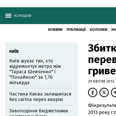
УСІ РОЗДІЛИ
НОВИНИ
ПУБЛІКАЦІЇ
КОЛОНКИ
ІН
Збитк
КИЇВ
перев
Київ шукає тих, хто
відремонтує метро між
грив
"Тараса Шевченко" і
"Почайною" за 1,76
29 КВІТНЯ 2013, 
мільярда
Частина Києва залишилася
без світла через аварію
Фінрезульта
Заволодіння бюджетними
2013 року ст