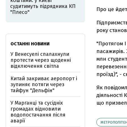
коштами: у Києві
судитимуть підрядника КП
Про це йдет
"Плесо"
Підприємств
року станов
"Протягом І
ОСТАННІ НОВИНИ
пасажирів. 
У Венесуелі спалахнули
млн студент
протести через щоденні
відключення світла
перевезенн
проїзд)", - 
Китай закриває аеропорт і
зупиняє потяги через
Як повідомл
тайфун "Дельфін"
діяльності
що призвели
У Марганці та сусідніх
громадах відновили
водопостачання після
аварії
МЕТРОПОЛІТЕ