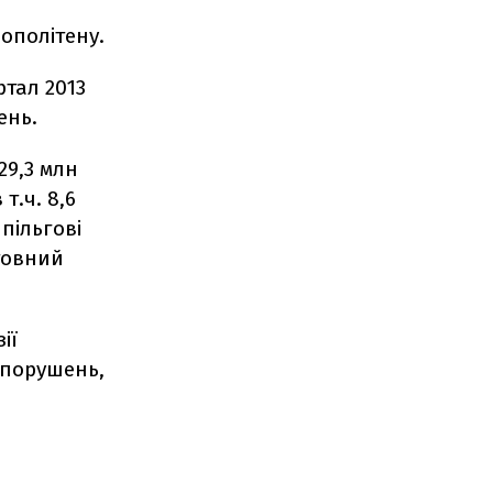
ополітену.
ртал 2013
ень.
29,3 млн
т.ч. 8,6
пільгові
товний
ії
 порушень,