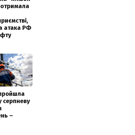
 отримала
риємстві,
а атака РФ
афту
 пройшла
у серпневу
з
нь –
ь