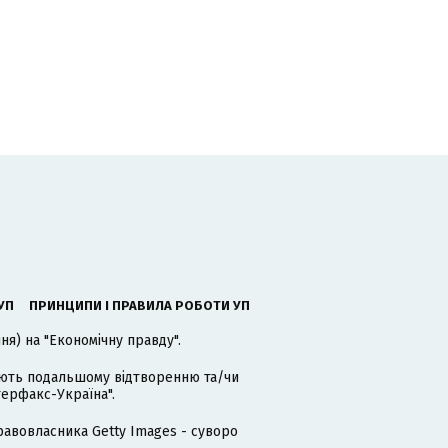
УП
ПРИНЦИПИ І ПРАВИЛА РОБОТИ УП
я) на "Економічну правду".
гають подальшому відтворенню та/чи
терфакс-Україна".
равовласника Getty Images - суворо