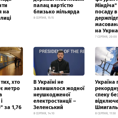
нти
палац вартістю
Міндіча"
я на
близько мільярда
посаду в
лиці
держпідп
8 СЕРПНЯ, 15:15
масован
на Укрн
7 СЕРПНЯ, 20:00
тих, хто
В Україні не
Україна
є метро
залишилося жодної
рекордн
а
неушкодженої
спеку бе
і
електростанції –
відключе
 за 1,76
Зеленський
Шмигал
8 СЕРПНЯ, 14:10
8 СЕРПНЯ, 11:50