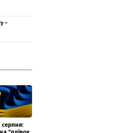
у –
 серпня:
ка "плівок