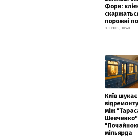
Фори: кліє
скаржатьс
порожні по
8 СЕРПНЯ, 10:40
Київ шукає 
відремонту
між "Тарас
Шевченко" 
"Почайною"
мільярда