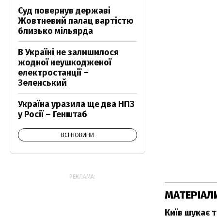
Суд повернув державі
Жовтневий палац вартістю
близько мільярда
В Україні не залишилося
жодної неушкодженої
електростанції –
Зеленський
Україна уразила ще два НПЗ
у Росії – Генштаб
ВСІ НОВИНИ
РЕКЛАМА:
МАТЕРІАЛ
Київ шукає 