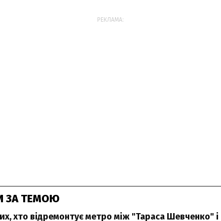
РЕКЛАМА:
И ЗА ТЕМОЮ
тих, хто відремонтує метро між "Тараса Шевченко" 