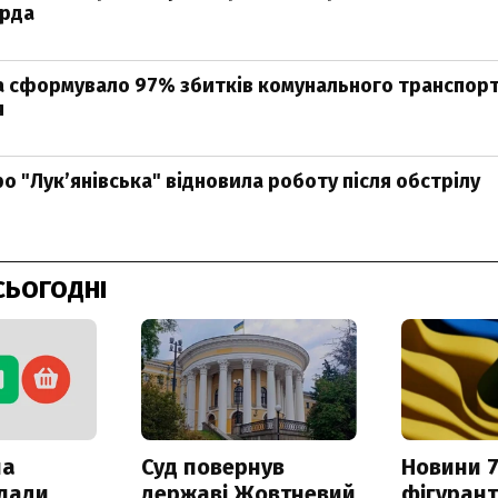
ярда
 сформувало 97% збитків комунального транспорт
я
о "Лукʼянівська" відновила роботу після обстрілу
СЬОГОДНІ
ла
Суд повернув
Новини 7
клади
державі Жовтневий
фігурант