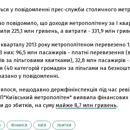
ься у повідомленні прес-служби столичного метр
о повідомило, що доходи метрополітену за І ква
или 225,1 млн гривень, а витрати - 331,9 млн грив
 кварталу 2013 року метрополітеном перевезено 1
З них: 96,5 млн пасажирів - платні перевезення (в 
ів за пільговими квитками), 32,8 млн пасажирів - 
я (40 категорій громадян за пільгами на безкош
сказано у повідомленні.
ялося, нещодавно держфінінспекція під час ревіз
 КП"Київський метрополітен" виявила фінансових
 до збитків, на суму
майже 8,7 млн гривень
.
Н
ФІНАНСИ
КИЇВ
ЗБИТКИ