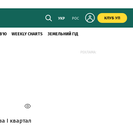
КЛУБ УП
УКР
РОС
В'Ю
WEEKLY CHARTS
ЗЕМЕЛЬНИЙ ГІД
РЕКЛАМА:
за І квартал