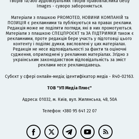
творів та/або аудіовізуальних творів правовласника Getty
Images - суворо забороняється.
Матеріали з плашкою PROMOTED, НОВИНИ КОМПАНІЙ та
ПОЗИЦІЯ є рекламними та публікуються на правах реклами.
Редакція може не поділяти погляди, які в них промотуються.
Матеріали з плашкою СПЕЦПРОЄКТ та ЗА ПІДТРИМКИ також є
рекламними, проте редакція бере участь у підготовці цього
контенту і поділяє думки, висловлені у цих матеріалах.
Редакція не несе відповідальності за факти та оціночні
судження, оприлюднені у рекламних матеріалах. Згідно з
українським законодавством відповідальність за зміст
реклами несе рекламодавець.
Cубєкт у сфері онлайн-медіа; ідентифікатор медіа - R40-02163.
ТОВ "УП Медіа Плюс"
Адреса: 01032, м. Київ, вул. Жилянська, 48, 50А
Телефон: +380 95 641 22 07