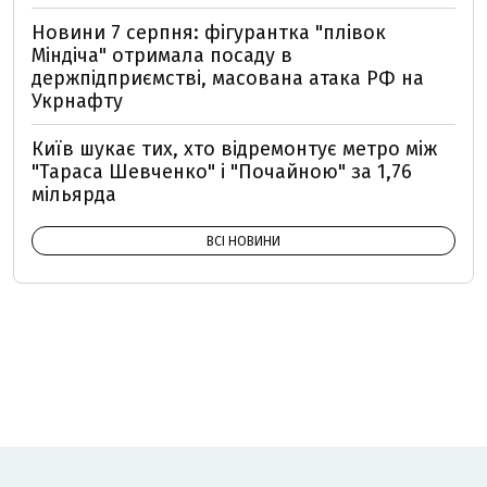
Новини 7 серпня: фігурантка "плівок
Міндіча" отримала посаду в
держпідприємстві, масована атака РФ на
Укрнафту
Київ шукає тих, хто відремонтує метро між
"Тараса Шевченко" і "Почайною" за 1,76
мільярда
ВСІ НОВИНИ