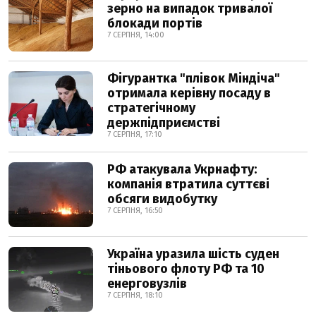
зерно на випадок тривалої
блокади портів
7 СЕРПНЯ, 14:00
Фігурантка "плівок Міндіча"
отримала керівну посаду в
стратегічному
держпідприємстві
7 СЕРПНЯ, 17:10
РФ атакувала Укрнафту:
компанія втратила суттєві
обсяги видобутку
7 СЕРПНЯ, 16:50
Україна уразила шість суден
тіньового флоту РФ та 10
енерговузлів
7 СЕРПНЯ, 18:10