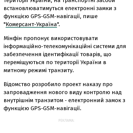
території України, на транспортні засоби
встановлюватимуться електронні замки з
функцією GPS-GSM-навігації, пише
"
Комерсант-Україна
".
Мінфін пропонує використовувати
інформаційно-телекомунікаційні системи для
забезпечення ідентифікації товарів, що
переміщуються по території України в
митному режимі транзиту.
Відомство розробило проект наказу про
запровадження нового виду контролю над
внутрішнім транзитом - електронний замок з
функцією GPS-GSM-навігації.
РЕКЛАМА: