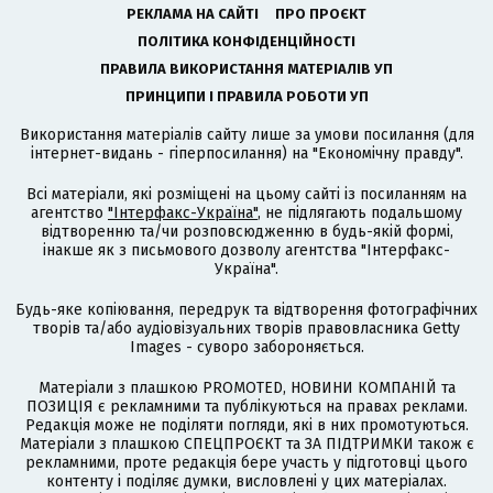
РЕКЛАМА НА САЙТІ
ПРО ПРОЄКТ
ПОЛІТИКА КОНФІДЕНЦІЙНОСТІ
ПРАВИЛА ВИКОРИСТАННЯ МАТЕРІАЛІВ УП
ПРИНЦИПИ І ПРАВИЛА РОБОТИ УП
Використання матеріалів сайту лише за умови посилання (для
інтернет-видань - гіперпосилання) на "Економічну правду".
Всі матеріали, які розміщені на цьому сайті із посиланням на
агентство
"Інтерфакс-Україна"
, не підлягають подальшому
відтворенню та/чи розповсюдженню в будь-якій формі,
інакше як з письмового дозволу агентства "Інтерфакс-
Україна".
Будь-яке копіювання, передрук та відтворення фотографічних
творів та/або аудіовізуальних творів правовласника Getty
Images - суворо забороняється.
Матеріали з плашкою PROMOTED, НОВИНИ КОМПАНІЙ та
ПОЗИЦІЯ є рекламними та публікуються на правах реклами.
Редакція може не поділяти погляди, які в них промотуються.
Матеріали з плашкою СПЕЦПРОЄКТ та ЗА ПІДТРИМКИ також є
рекламними, проте редакція бере участь у підготовці цього
контенту і поділяє думки, висловлені у цих матеріалах.