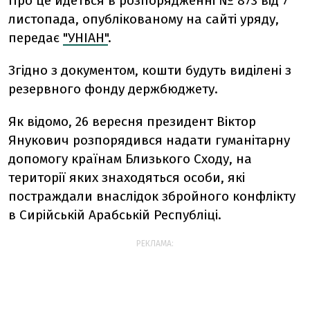
Про це йдеться в розпорядженні № 873 від 7
листопада, опублікованому на сайті уряду,
передає
"УНІАН"
.
Згідно з документом, кошти будуть виділені з
резервного фонду держбюджету.
Як відомо, 26 вересня президент Віктор
Янукович розпорядився надати гуманітарну
допомогу країнам Близького Сходу, на
території яких знаходяться особи, які
постраждали внаслідок збройного конфлікту
в Сирійській Арабській Республіці.
РЕКЛАМА: