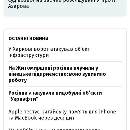
Суд дозволив заочне розслідування проти
Азарова
ОСТАННІ НОВИНИ
У Харкові ворог атакував обʼєкт
інфраструктури
На Житомирщині росіяни влучили у
німецьке підприємство: воно зупинило
роботу
Росіяни атакували видобувні обʼєкти
"Укрнафти"
Apple тестує китайську пам'ять для iPhone
та MacBook через дефіцит