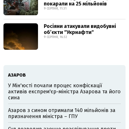
покарали на 25 мільйонів
9 СЕРПНЯ, 11:31
Росіяни атакували видобувні
обʼєкти "Укрнафти"
9 СЕРПНЯ, 16:32
АЗАРОВ
У Мін'юсті почали процес конфіскації
активів експрем'єр-міністра Азарова та його
сина
Азаров з сином отримали 140 мільйонів за
призначення міністра – ГПУ