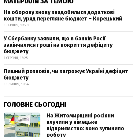
МАТЕРІАЛИ ЗА ТЕМОЮ
На оборону знову знадобилися додаткові
кошти, уряд перегляне бюджет – Корецький
3 СЕРПНЯ, 19:20
У Сбєрбанку заявили, що в банків Росії
закінчилися гроші на покриття дефіциту
бюджету
1 СЕРПНЯ, 12:25
Пишний розповів, чи загрожує Україні дефіцит
бюджету
30 ЛИПНЯ, 18:54
ГОЛОВНЕ СЬОГОДНІ
На Житомирщині росіяни
влучили у німецьке
підприємство: воно зупинило
роботу