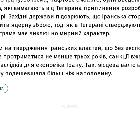
, які вимагають від Тегерана припинення розро
рі. Західні держави підозрюють, що іранська сто
ити ядерну зброю, тоді як в Тегерані стверджуют
грама має виключно мирний характер.
 на твердження іранських властей, що без експ
 протриматися не менше трьох років, санкції в
аслідків для економіки Ірану. Так, місцева валюта,
ку подешевшала більш ніж наполовину.
ТА
РЕКЛАМА: