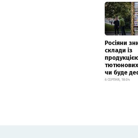
Росіяни з
склади із
продукцією
тютюнових 
чи буде де
6 СЕРПНЯ, 18:04