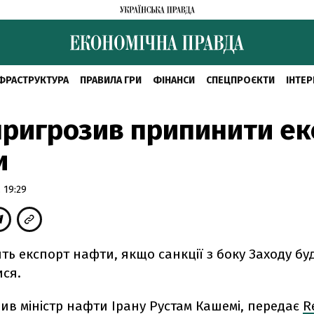
ФРАСТРУКТУРА
ПРАВИЛА ГРИ
ФІНАНСИ
СПЕЦПРОЄКТИ
ІНТЕР
пригрозив припинити ек
и
 19:29
ть експорт нафти, якщо санкції з боку Заходу бу
ся.
ив міністр нафти Ірану Рустам Кашемі, передає
R