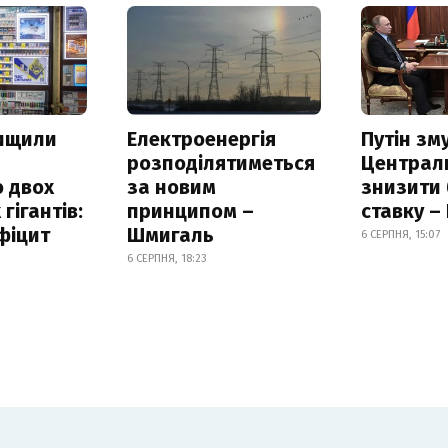
нищили
Електроенергія
Путін зм
розподілятиметься
Централ
 двох
за новим
знизити
гігантів:
принципом –
ставку –
фіцит
Шмигаль
6 СЕРПНЯ, 15:07
6 СЕРПНЯ, 18:23