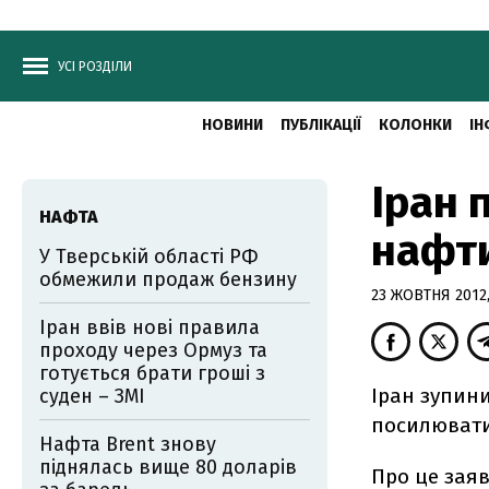
УСІ РОЗДІЛИ
НОВИНИ
ПУБЛІКАЦІЇ
КОЛОНКИ
ІН
Іран 
НАФТА
нафт
У Тверській області РФ
обмежили продаж бензину
23 ЖОВТНЯ 2012,
Іран ввів нові правила
проходу через Ормуз та
готується брати гроші з
Іран зупини
суден – ЗМІ
посилювати
Нафта Brent знову
піднялась вище 80 доларів
Про це заяв