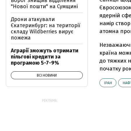
Ворог знищив відділення
"Нової пошти" на Сумщині
Євросоюзом
ядерній сфе
Дрони атакували
намір створ
Єкатеринбург: на території
атомна про
складу Wildberries вирує
пожежа
Незважаючи
Аграрії зможуть отримати
країна може
пільгові кредити за
до тяжких н
програмою 5-7-9%
початку ро
ВСІ НОВИНИ
ІРАН
НАФ
РЕКЛАМА: