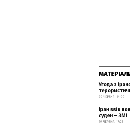
МАТЕРІАЛ
Угода з Іра
терористич
20 ЧЕРВНЯ, 14:00
Іран ввів но
суден – ЗМІ
19 ЧЕРВНЯ, 17:25