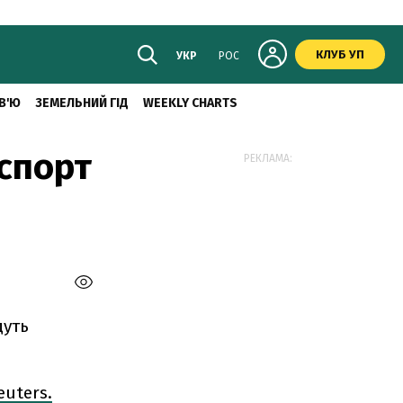
КЛУБ УП
УКР
РОС
В'Ю
ЗЕМЕЛЬНИЙ ГІД
WEEKLY CHARTS
спорт
РЕКЛАМА:
дуть
euters.