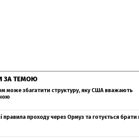
И ЗА ТЕМОЮ
ном може збагатити структуру, яку США вважають
ною
ві правила проходу через Ормуз та готується брати 