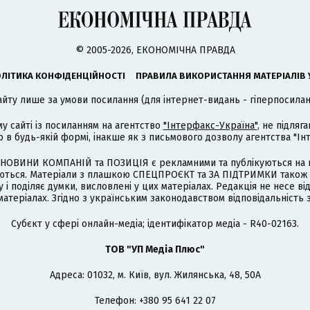
© 2005-2026, ЕКОНОМІЧНА ПРАВДА
ЛІТИКА КОНФІДЕНЦІЙНОСТІ
ПРАВИЛА ВИКОРИСТАННЯ МАТЕРІАЛІВ 
айту лише за умови посилання (для інтернет-видань - гіперпосиланн
му сайті із посиланням на агентство
"Інтерфакс-Україна"
, не підля
 будь-якій формі, інакше як з письмового дозволу агентства "Ін
НОВИНИ КОМПАНІЙ та ПОЗИЦІЯ є рекламними та публікуються на п
туються. Матеріали з плашкою СПЕЦПРОЄКТ та ЗА ПІДТРИМКИ також
 і поділяє думки, висловлені у цих матеріалах. Редакція не несе ві
атеріалах. Згідно з українським законодавством відповідальність 
Cубєкт у сфері онлайн-медіа; ідентифікатор медіа - R40-02163.
ТОВ "УП Медіа Плюс"
Адреса: 01032, м. Київ, вул. Жилянська, 48, 50А
Телефон: +380 95 641 22 07