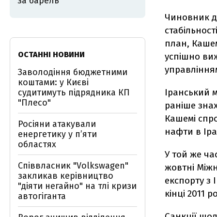
за барель
Чиновник до
стабільност
план, Кашем
ОСТАННІ НОВИНИ
успішно виж
управління
Заволодіння бюджетними
коштами: у Києві
Іранський м
судитимуть підрядника КП
"Плесо"
раніше знах
Кашемі спро
Росіяни атакували
нафти в Іра
енергетику у пʼяти
областях
У той же ча
Співвласник "Volkswagen"
жовтні Між
закликав керівництво
експорту з 
"діяти негайно" на тлі кризи
кінці 2011 
автогіганта
Санкції щод