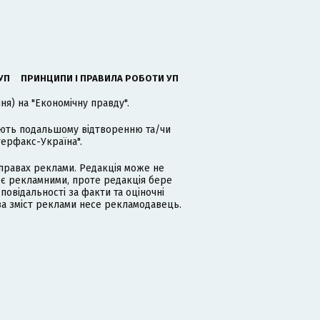
УП
ПРИНЦИПИ І ПРАВИЛА РОБОТИ УП
я) на "Економічну правду".
гають подальшому відтворенню та/чи
терфакс-Україна".
равах реклами. Редакція може не
 є рекламними, проте редакція бере
дповідальності за факти та оціночні
за зміст реклами несе рекламодавець.