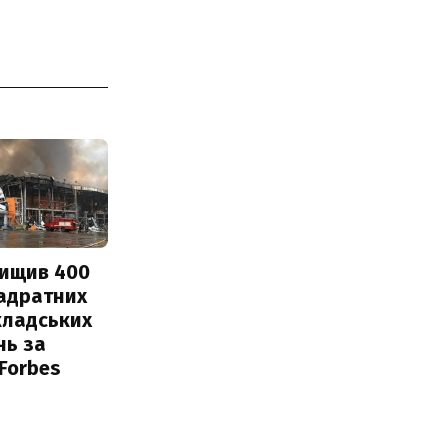
нищив 400
вадратних
кладських
нь за
 Forbes