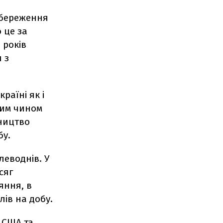
 збереження
 це за
 років
 з
раїні як і
ким чином
бництво
бу.
леводнів. У
сяг
яння, в
лів на добу.
 США та