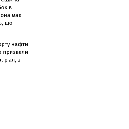
бок в
рона має
ь, що
орту нафти
же призвели
 ріал, з