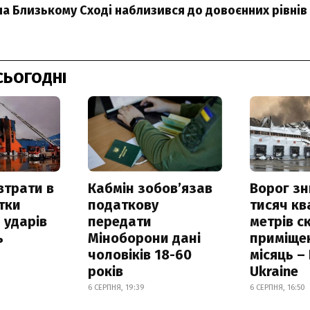
на Близькому Сході наблизився до довоєнних рівнів
СЬОГОДНІ
втрати в
Кабмін зобовʼязав
Ворог з
итки
податкову
тисяч к
 ударів
передати
метрів с
ь
Міноборони дані
приміще
чоловіків 18-60
місяць –
років
Ukraine
6 СЕРПНЯ, 19:39
6 СЕРПНЯ, 16:50