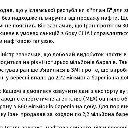
дав, що у ісламської республіки є "план Б" для
і без надходжень виручки від продажу нафти. Що
і не пояснив. Він зазначив, що Іран протягом 30
иває в умовах санкцій з боку США і справляється
м нафтовою галуззю.
іністр зазначив, що добовий видобуток нафти в к
одиться на рівні чотирьох мільйонів барелів. Та
стував раніше з'явилися в ЗМІ про те, що виро
ні у вересні впало до 2,72 мільйона барелів на до
с Кашемі відмовився озвучити дані з експорту вуг
народне енергетичне агентство (МЕА) оцінило об
Ірану в 860 мільйонів барелів на добу. Для порівн
року Іран продавав за кордон по 2,2 мільйона баре
о Ірану, зокрема, нафтове ембарго, були введені