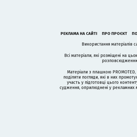
РЕКЛАМА НА САЙТІ
ПРО ПРОЄКТ
ПО
Використання матеріалів с
Всі матеріали, які розміщені на цьо
розповсюдженню в
Матеріали з плашкою PROMOTED, 
поділяти погляди, які в них промо
участь у підготовці цього контенту
судження, оприлюднені у рекламних м