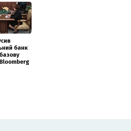
усив
ьний банк
 базову
 Bloomberg