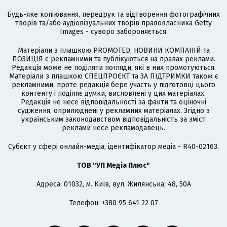
Будь-яке копіювання, передрук та відтворення фотографічних
творів та/або аудіовізуальних творів правовласника Getty
Images - суворо забороняється.
Матеріали з плашкою PROMOTED, НОВИНИ КОМПАНІЙ та
ПОЗИЦІЯ є рекламними та публікуються на правах реклами.
Редакція може не поділяти погляди, які в них промотуються.
Матеріали з плашкою СПЕЦПРОЄКТ та ЗА ПІДТРИМКИ також є
рекламними, проте редакція бере участь у підготовці цього
контенту і поділяє думки, висловлені у цих матеріалах.
Редакція не несе відповідальності за факти та оціночні
судження, оприлюднені у рекламних матеріалах. Згідно з
українським законодавством відповідальність за зміст
реклами несе рекламодавець.
Cубєкт у сфері онлайн-медіа; ідентифікатор медіа - R40-02163.
ТОВ "УП Медіа Плюс"
Адреса: 01032, м. Київ, вул. Жилянська, 48, 50А
Телефон: +380 95 641 22 07