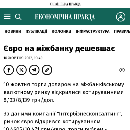
НОВИНИ
ПУБЛІКАЦІЇ
КОЛОНКИ
ІНФРАСТРУКТУРА
ПРАВИЛ
Євро на міжбанку дешевшає
10 ЖОВТНЯ 2012, 10:49
10 жовтня торги доларом на міжбанківському
валютному ринку відкрилися котируваннями
8,133/8,139 грн/дол.
За даними компанії "Інтербізнесконсалтинг",
ринок євро відкрився котируванням
10,4605/10,471 грн/євро, торги рублем -