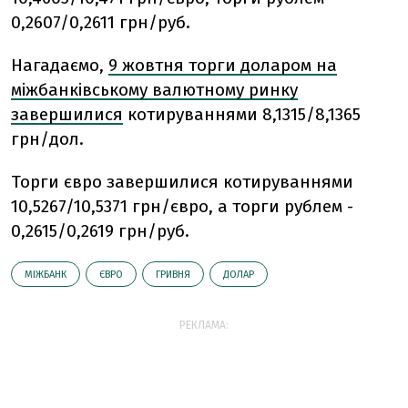
0,2607/0,2611 грн/руб.
Нагадаємо,
9 жовтня торги доларом на
міжбанківському валютному ринку
завершилися
котируваннями 8,1315/8,1365
грн/дол.
Торги євро завершилися котируваннями
10,5267/10,5371 грн/євро, а торги рублем -
0,2615/0,2619 грн/руб.
МІЖБАНК
ЄВРО
ГРИВНЯ
ДОЛАР
РЕКЛАМА: