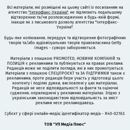
Всі матеріали, які розміщені на цьому сайті із посиланням на
агентство
"Інтерфакс-Україна"
, не підлягають подальшому
відтворенню та/чи розповсюдженню в будь-якій формі,
інакше як з письмового дозволу агентства "Інтерфакс-
Україна".
Будь-яке копіювання, передрук та відтворення фотографічних
творів та/або аудіовізуальних творів правовласника Getty
Images - суворо забороняється.
Матеріали з плашкою PROMOTED, НОВИНИ КОМПАНІЙ та
ПОЗИЦІЯ є рекламними та публікуються на правах реклами.
Редакція може не поділяти погляди, які в них промотуються.
Матеріали з плашкою СПЕЦПРОЄКТ та ЗА ПІДТРИМКИ також є
рекламними, проте редакція бере участь у підготовці цього
контенту і поділяє думки, висловлені у цих матеріалах.
Редакція не несе відповідальності за факти та оціночні
судження, оприлюднені у рекламних матеріалах. Згідно з
українським законодавством відповідальність за зміст
реклами несе рекламодавець.
Cубєкт у сфері онлайн-медіа; ідентифікатор медіа - R40-02163.
ТОВ "УП Медіа Плюс"