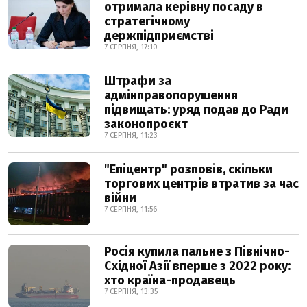
отримала керівну посаду в
стратегічному
держпідприємстві
7 СЕРПНЯ, 17:10
Штрафи за
адмінправопорушення
підвищать: уряд подав до Ради
законопроєкт
7 СЕРПНЯ, 11:23
"Епіцентр" розповів, скільки
торгових центрів втратив за час
війни
7 СЕРПНЯ, 11:56
Росія купила пальне з Північно-
Східної Азії вперше з 2022 року:
хто країна-продавець
7 СЕРПНЯ, 13:35