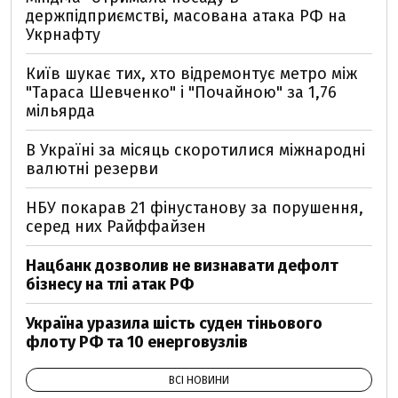
держпідприємстві, масована атака РФ на
Укрнафту
Київ шукає тих, хто відремонтує метро між
"Тараса Шевченко" і "Почайною" за 1,76
мільярда
В Україні за місяць скоротилися міжнародні
валютні резерви
НБУ покарав 21 фінустанову за порушення,
серед них Райффайзен
Нацбанк дозволив не визнавати дефолт
бізнесу на тлі атак РФ
Україна уразила шість суден тіньового
флоту РФ та 10 енерговузлів
ВСІ НОВИНИ