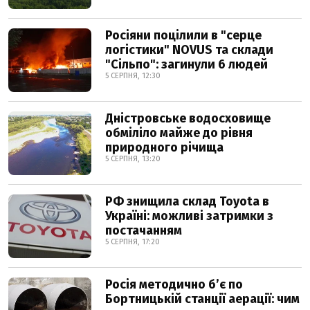
Росіяни поцілили в "серце
логістики" NOVUS та склади
"Сільпо": загинули 6 людей
5 СЕРПНЯ, 12:30
Дністровське водосховище
обміліло майже до рівня
природного річища
5 СЕРПНЯ, 13:20
РФ знищила склад Toyota в
Україні: можливі затримки з
постачанням
5 СЕРПНЯ, 17:20
Росія методично б’є по
Бортницькій станції аерації: чим