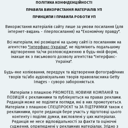
ПОЛІТИКА КОНФІДЕНЦІЙНОСТІ
ПРАВИЛА ВИКОРИСТАННЯ МАТЕРІАЛІВ УП
ПРИНЦИПИ І ПРАВИЛА РОБОТИ УП
Використання матеріалів сайту лише за умови посилання (для
інтернет-видань - гіперпосилання) на "Економічну правду".
Всі матеріали, які розміщені на цьому сайті із посиланням на
агентство
"Інтерфакс-Україна"
, не підлягають подальшому
відтворенню та/чи розповсюдженню в будь-якій формі,
інакше як з письмового дозволу агентства "Інтерфакс-
Україна".
Будь-яке копіювання, передрук та відтворення фотографічних
творів та/або аудіовізуальних творів правовласника Getty
Images - суворо забороняється.
Матеріали з плашкою PROMOTED, НОВИНИ КОМПАНІЙ та
ПОЗИЦІЯ є рекламними та публікуються на правах реклами.
Редакція може не поділяти погляди, які в них промотуються.
Матеріали з плашкою СПЕЦПРОЄКТ та ЗА ПІДТРИМКИ також є
рекламними, проте редакція бере участь у підготовці цього
контенту і поділяє думки, висловлені у цих матеріалах.
Редакція не несе відповідальності за факти та оціночні
судження, оприлюднені у рекламних матеріалах. Згідно з