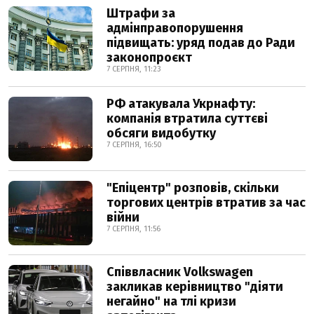
Штрафи за
адмінправопорушення
підвищать: уряд подав до Ради
законопроєкт
7 СЕРПНЯ, 11:23
РФ атакувала Укрнафту:
компанія втратила суттєві
обсяги видобутку
7 СЕРПНЯ, 16:50
"Епіцентр" розповів, скільки
торгових центрів втратив за час
війни
7 СЕРПНЯ, 11:56
Співвласник Volkswagen
закликав керівництво "діяти
негайно" на тлі кризи