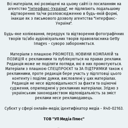
Всі матеріали, які розміщені на цьому сайті із посиланням на
агентство
"Інтерфакс-Україна"
, не підлягають подальшому
відтворенню та/чи розповсюдженню в будь-якій формі,
інакше як з письмового дозволу агентства "Інтерфакс-
Україна".
Будь-яке копіювання, передрук та відтворення фотографічних
творів та/або аудіовізуальних творів правовласника Getty
Images - суворо забороняється.
Матеріали з плашкою PROMOTED, НОВИНИ КОМПАНІЙ та
ПОЗИЦІЯ є рекламними та публікуються на правах реклами.
Редакція може не поділяти погляди, які в них промотуються.
Матеріали з плашкою СПЕЦПРОЄКТ та ЗА ПІДТРИМКИ також є
рекламними, проте редакція бере участь у підготовці цього
контенту і поділяє думки, висловлені у цих матеріалах.
Редакція не несе відповідальності за факти та оціночні
судження, оприлюднені у рекламних матеріалах. Згідно з
українським законодавством відповідальність за зміст
реклами несе рекламодавець.
Cубєкт у сфері онлайн-медіа; ідентифікатор медіа - R40-02163.
ТОВ "УП Медіа Плюс"