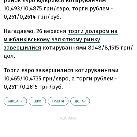
ринок євро відкрився котируванням
10,493/10,4875 грн/євро, торги рублем -
0,261/0,2614 грн/руб.
Нагадаємо, 26 вересня
торги доларом на
міжбанківському валютному ринку
завершилися
котируваннями 8,148/8,1515 грн/
дол.
Торги євро завершилися котируваннями
10,465/10,4735 грн/євро, а торги рублем -
0,2611/0,2615 грн/руб.
МІЖБАНК
ЄВРО
ГРИВНЯ
ДОЛАР
РЕКЛАМА: