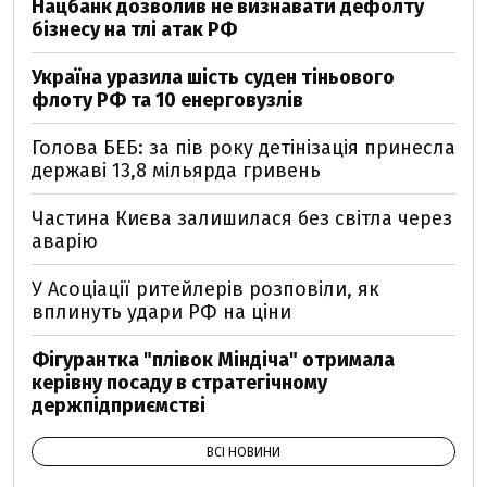
Нацбанк дозволив не визнавати дефолту
бізнесу на тлі атак РФ
Україна уразила шість суден тіньового
флоту РФ та 10 енерговузлів
Голова БЕБ: за пів року детінізація принесла
державі 13,8 мільярда гривень
Частина Києва залишилася без світла через
аварію
У Асоціації ритейлерів розповіли, як
вплинуть удари РФ на ціни
Фігурантка "плівок Міндіча" отримала
керівну посаду в стратегічному
держпідприємстві
ВСІ НОВИНИ