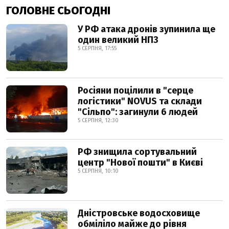
ГОЛОВНЕ СЬОГОДНІ
У РФ атака дронів зупинила ще
один великий НПЗ
5 СЕРПНЯ, 17:55
Росіяни поцілили в "серце
логістики" NOVUS та склади
"Сільпо": загинули 6 людей
5 СЕРПНЯ, 12:30
РФ знищила сортувальний
центр "Нової пошти" в Києві
5 СЕРПНЯ, 10:10
Дністровське водосховище
обміліло майже до рівня