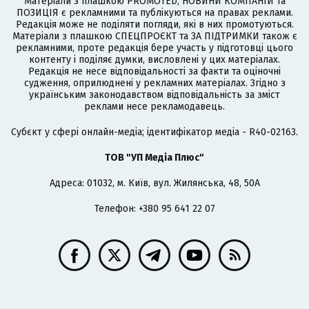
Матеріали з плашкою PROMOTED, НОВИНИ КОМПАНІЙ та
ПОЗИЦІЯ є рекламними та публікуються на правах реклами.
Редакція може не поділяти погляди, які в них промотуються.
Матеріали з плашкою СПЕЦПРОЄКТ та ЗА ПІДТРИМКИ також є
рекламними, проте редакція бере участь у підготовці цього
контенту і поділяє думки, висловлені у цих матеріалах.
Редакція не несе відповідальності за факти та оціночні
судження, оприлюднені у рекламних матеріалах. Згідно з
українським законодавством відповідальність за зміст
реклами несе рекламодавець.
Cубєкт у сфері онлайн-медіа; ідентифікатор медіа - R40-02163.
ТОВ "УП Медіа Плюс"
Адреса: 01032, м. Київ, вул. Жилянська, 48, 50А
Телефон: +380 95 641 22 07