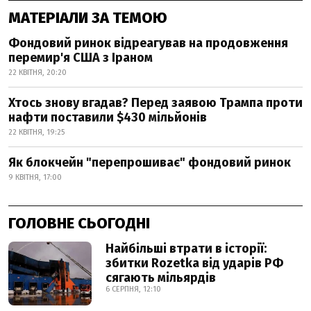
МАТЕРІАЛИ ЗА ТЕМОЮ
Фондовий ринок відреагував на продовження
перемир'я США з Іраном
22 КВІТНЯ, 20:20
Хтось знову вгадав? Перед заявою Трампа проти
нафти поставили $430 мільйонів
22 КВІТНЯ, 19:25
Як блокчейн "перепрошиває" фондовий ринок
9 КВІТНЯ, 17:00
ГОЛОВНЕ СЬОГОДНІ
Найбільші втрати в історії:
збитки Rozetka від ударів РФ
сягають мільярдів
6 СЕРПНЯ, 12:10