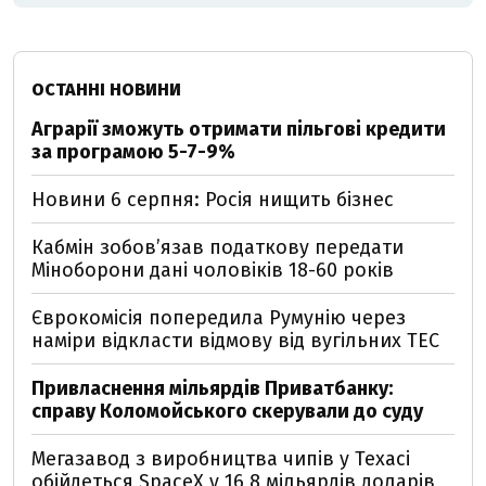
ОСТАННІ НОВИНИ
Аграрії зможуть отримати пільгові кредити
за програмою 5-7-9%
Новини 6 серпня: Росія нищить бізнес
Кабмін зобовʼязав податкову передати
Міноборони дані чоловіків 18-60 років
Єврокомісія попередила Румунію через
наміри відкласти відмову від вугільних ТЕС
Привласнення мільярдів Приватбанку:
справу Коломойського скерували до суду
Мегазавод з виробництва чипів у Техасі
обійдеться SpaceX у 16,8 мільярдів доларів