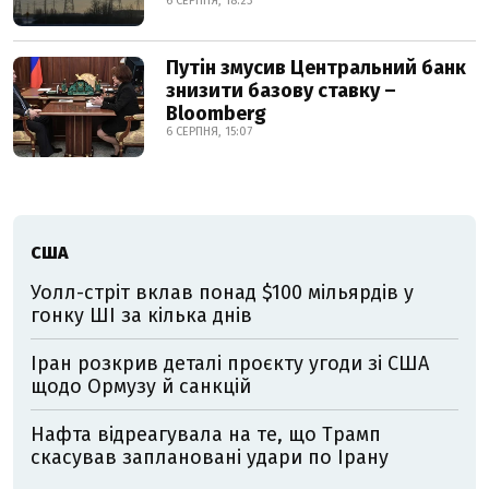
6 СЕРПНЯ, 18:23
Путін змусив Центральний банк
знизити базову ставку –
Bloomberg
6 СЕРПНЯ, 15:07
США
Уолл-стріт вклав понад $100 мільярдів у
гонку ШІ за кілька днів
Іран розкрив деталі проєкту угоди зі США
щодо Ормузу й санкцій
Нафта відреагувала на те, що Трамп
скасував заплановані удари по Ірану