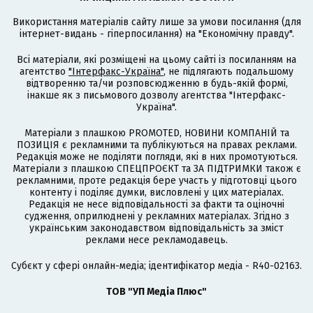
Використання матеріалів сайту лише за умови посилання (для
інтернет-видань - гіперпосилання) на "Економічну правду".
Всі матеріали, які розміщені на цьому сайті із посиланням на
агентство
"Інтерфакс-Україна"
, не підлягають подальшому
відтворенню та/чи розповсюдженню в будь-якій формі,
інакше як з письмового дозволу агентства "Інтерфакс-
Україна".
Матеріали з плашкою PROMOTED, НОВИНИ КОМПАНІЙ та
ПОЗИЦІЯ є рекламними та публікуються на правах реклами.
Редакція може не поділяти погляди, які в них промотуються.
Матеріали з плашкою СПЕЦПРОЄКТ та ЗА ПІДТРИМКИ також є
рекламними, проте редакція бере участь у підготовці цього
контенту і поділяє думки, висловлені у цих матеріалах.
Редакція не несе відповідальності за факти та оціночні
судження, оприлюднені у рекламних матеріалах. Згідно з
українським законодавством відповідальність за зміст
реклами несе рекламодавець.
Cубєкт у сфері онлайн-медіа; ідентифікатор медіа - R40-02163.
ТОВ "УП Медіа Плюс"