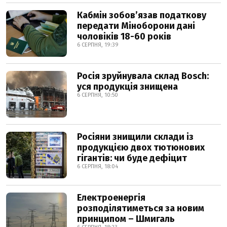
Кабмін зобовʼязав податкову
передати Міноборони дані
чоловіків 18-60 років
6 СЕРПНЯ, 19:39
Росія зруйнувала склад Bosch:
уся продукція знищена
6 СЕРПНЯ, 10:50
Росіяни знищили склади із
продукцією двох тютюнових
гігантів: чи буде дефіцит
6 СЕРПНЯ, 18:04
Електроенергія
розподілятиметься за новим
принципом – Шмигаль